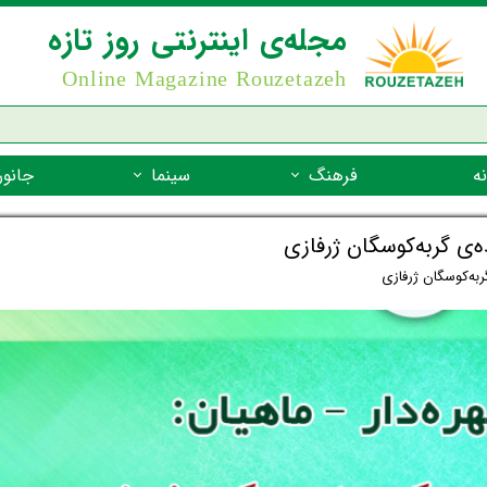
مجله‌ی اینترنتی روز تازه
Online Magazine Rouzetazeh
ه
فرهنگ
سینما
جانور
داستان
بازیگران فیلم
جانوران مهره
ده‌ی گربه‌کوسگان ژرفازی
نام‌نامه
بهترین فیلم‌ها
جانوران مهر
ربه‌کوسگان ژرفازی
میراث جهانی یونسکو
جانوران مهر
ضرب المثل
جانوران مهر
شعر فارسی
جانوران مه
زندگینامه‌ی بزرگان
جانوران مهر
گفتاورد