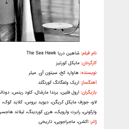
نام فیلم:
شاهین دریا The Sea Hawk
کارگردان:
مایکل کورتیز
نویسنده:
هاوارد کخ، سیتون آی. میلر
آهنگساز:
اریک ولفگانگ کورنگلد
بازیگران:
ارول فلین، برندا مارشال، کلود رینس، دونالد
لاو، جوزف مایکل کریگن، دیوید بروس، کلاید کوک، ف
وارکونی، رابرت وارویک، هری کوردینگ، لیلاند هاجسن
ژانر:
اکشن، ماجراجویی، تاریخی