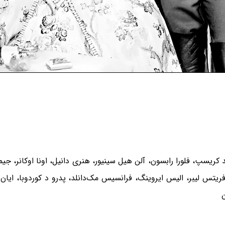
 کریسپ، فلورا رابسون، آلن هیل سینیور، هنری دانیل، اونا اوکانر، جیم
ریتس لیبر، الیس ایروینگ، فرانسیس مک‌دانلد، پدرو د کوردوبا، ایا