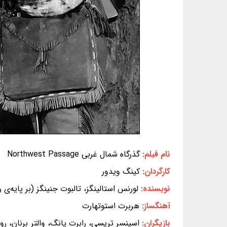
نام فیلم:
گذرگاه شمال غربى Northwest Passage
کارگردان:
کینگ ویدور
نویسنده:
لورنس استالینگز، تالبوت جنینگز (بر پایه‌ی 
آهنگساز:
هربرت استوتهارت
بازیگران:
اسپنسر تریسی، رابرت یانگ، والتر برنان، ر