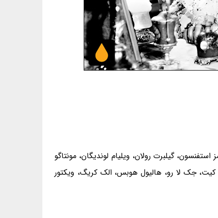
ز استفنسون، گیلبرت رولان، ویلیام لوندیگان، مونتاگو
ن کیت، جک لا رو، هالیول هوبس، الک کریگ، ویکتور