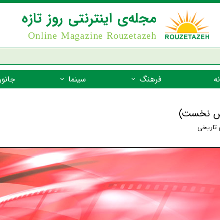
مجله‌ی اینترنتی روز تازه
Online Magazine Rouzetazeh
ه
فرهنگ
سینما
جانور
داستان
بازیگران فیلم
جانوران مهره
نام‌نامه
بهترین فیلم‌ها
جانوران مهر
ی تاریخی
میراث جهانی یونسکو
جانوران مهر
ضرب المثل
جانوران مهر
شعر فارسی
جانوران مه
زندگینامه‌ی بزرگان
جانوران مهر
گفتاورد