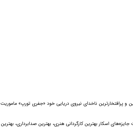
ین و پرافتخارترین ناخدای نیروی دریایی خود «جفری تورپ» ماموریت م