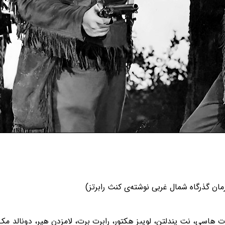
رمان گذرگاه شمال غربى نوشته‌ی کنث رابرتز)
وت هاسی، نت پندلتن، لوییز هکتور، رابرت برت، لامزدن هیر، دونالد مک‌