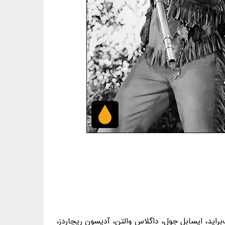
براید، ایسابل جول، داگلاس والتن، آدیسون ریچاردز،