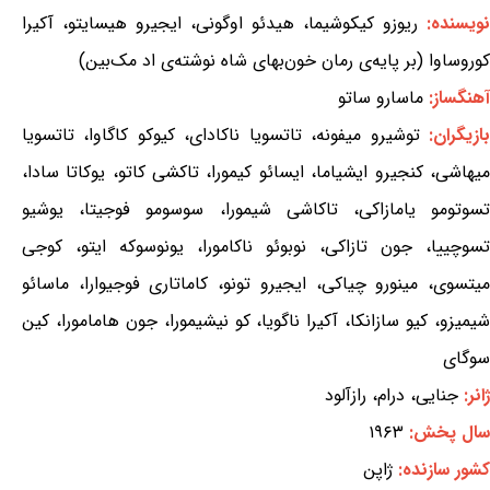
نویسنده:
ریوزو کیکوشیما، هیدئو اوگونی، ایجیرو هیسایتو، آکیرا
کوروساوا (بر پایه‌ی رمان خون‌بهای شاه نوشته‌ی اد مک‌بین)
آهنگساز:
ماسارو ساتو
ازیگران:
توشیرو میفونه، تاتسویا ناکادای، کیوکو کاگاوا، تاتسویا
میهاشی، کنجیرو ایشیاما، ایسائو کیمورا، تاکشی کاتو، یوکاتا سادا،
تسوتومو یامازاکی، تاکاشی شیمورا، سوسومو فوجیتا، یوشیو
تسوچییا، جون تازاکی، نوبوئو ناکامورا، یونوسوکه ایتو، کوجی
میتسوی، مینورو چیاکی، ایجیرو تونو، کاماتاری فوجیوارا، ماسائو
شیمیزو، کیو سازانکا، آکیرا ناگویا، کو نیشیمورا، جون هامامورا، کین
سوگای
ژانر:
جنایی، درام، رازآلود
سال پخش:
۱۹۶۳
کشور سازنده:
ژاپن