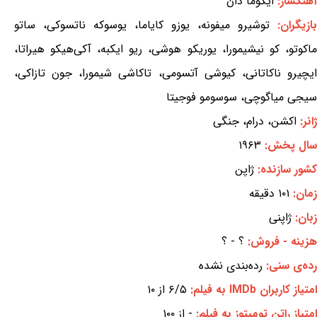
آهنگساز:
ایکوما دان
بازیگران:
توشیرو میفونه، یوزو کایاما، یوسوکه ناتسوکی، ساتو
ماکوتو، کو نیشیمورا، یوریکو هوشی، ریو ایکبه، آکی‌هیکو هیراتا،
ایچیرو ناکاتانی، کیوشی آتسومی، تاکاشی شیمورا، جون تازاکی،
سیجی میاگوچی، سوسومو فوجیتا
ژانر:
اکشن، درام، جنگی
سال پخش:
۱۹۶۳
کشور سازنده:
ژاپن
زمان:
۱۰۱ دقیقه
زبان:
ژاپنی
هزینه - فروش:
؟ - ؟
رده‌ی سنی:
رده‌بندی نشده
امتیاز کاربران IMDb به فیلم:
۶/۵ از ۱۰
امتیاز راتن تومیتوز به فیلم:
- از ۱۰۰