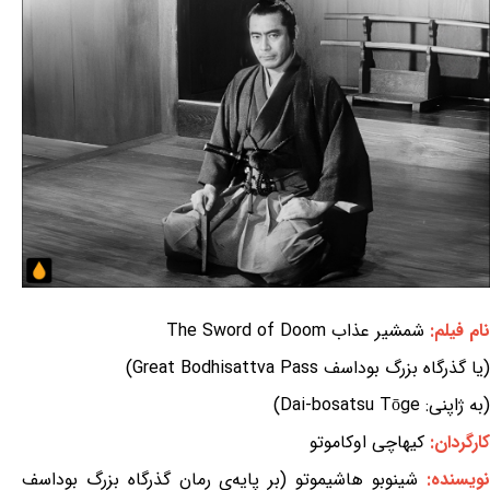
نام فیلم:
شمشیر عذاب The Sword of Doom
(یا گذرگاه بزرگ بوداسف Great Bodhisattva Pass)
(به ژاپنی: Dai-bosatsu Tōge)
کارگردان:
کیهاچی اوکاموتو
نویسنده:
شینوبو هاشیموتو (بر پایه‌ی رمان گذرگاه بزرگ بوداسف