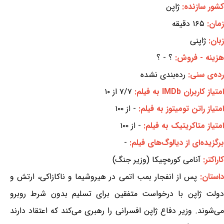
کشور سازنده:
ژاپن
زمان:
۱۶۵ دقیقه
زبان:
ژاپنی
هزینه - فروش:
؟ - ؟
رده‌ی سنی:
رده‌بندی نشده
امتیاز کاربران IMDb به فیلم:
۷/۷ از ۱۰
امتیاز راتن تومیتوز به فیلم:
- از ۱۰۰
امتیاز متاکریتیک به فیلم:
- از ۱۰۰
برگزیده‌ای از دیالوگ‌های فیلم:
-
کاراکتر:
آنامی کوره‌چیکا (وزیر جنگ)
استان:
پس از انفجار بمب اتمی در هیروشیما و ناکازاکی، ارتش و
دولت ژاپن با درخواست متفقین برای تسلیم بدون شرط روبرو
می‌شوند. وزیر دفاع ژاپن افسرانی را رهبری می‌کند که اعتقاد دارند