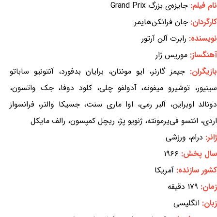
نام فیلم:
جایزه‌ی بزرگ Grand Prix
کارگردان:
جان فرانکن‌هایمر
نویسنده:
رابرت آلن آرتور
آهنگساز:
موریس ژار
بازیگران:
جیمز گارنر، ایو مونتان، برایان بدفورد، آنتونیو ساباتو
سینیور، توشیرو میفونه، آدولفو چلی، کلود دوفا، جک واتسون،
دونالد اوبراین، آلبر رمی، اوا ماری سنت، جسیکا والتر، فرانسواز
اردی، انتسو فی‌یرمونته، ژنویو پژ، ریچل کمپسون، رالف مایکل
ژانر:
درام، ورزشی
سال پخش:
۱۹۶۶
کشور سازنده:
آمریکا
زمان:
۱۷۹ دقیقه
زبان:
انگلیسی