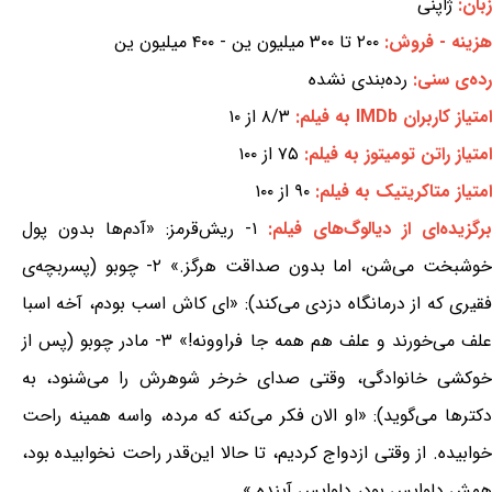
زبان:
ژاپنی
هزینه - فروش:
۲۰۰ تا ۳۰۰ میلیون ین - ۴۰۰ میلیون ین
رده‌ی سنی:
رده‌بندی نشده
امتیاز کاربران IMDb به فیلم:
۸/۳ از ۱۰
امتیاز راتن تومیتوز به فیلم:
۷۵ از ۱۰۰
امتیاز متاکریتیک به فیلم:
۹۰ از ۱۰۰
برگزیده‌ای از دیالوگ‌های فیلم:
۱- ریش‌قرمز: «آدم‌ها بدون پول
خوشبخت می‌شن، اما بدون صداقت هرگز.» ۲- چوبو (پسربچه‌ی
فقیری که از درمانگاه دزدی می‌کند): «ای کاش اسب بودم، آخه اسبا
علف می‌خورند و علف هم همه جا فراوونه!» ۳- مادر چوبو (پس از
خوکشی خانوادگی، وقتی صدای خرخر شوهرش را می‌شنود، به
دکترها می‌گوید): «او الان فکر می‌کنه که مرده، واسه همینه راحت
خوابیده. از وقتی ازدواج کردیم، تا حالا این‌قدر راحت نخوابیده بود،
همش دلواپس بود، دلواپس آینده.»