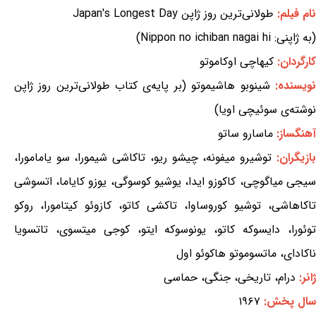
نام فیلم:
طولانی‌ترین روز ژاپن Japan's Longest Day
(به ژاپنی: Nippon no ichiban nagai hi)
کارگردان:
کیهاچی اوکاموتو
نویسنده:
شینوبو هاشیموتو (بر پایه‌ی کتاب طولانی‌ترین روز ژاپن
نوشته‌ی سوئیچی اویا)
آهنگساز:
ماسارو ساتو
بازیگران:
توشیرو میفونه، چیشو ریو، تاکاشی شیمورا، سو یامامورا،
سیجی میاگوچی، کاکوزو ایدا، یوشیو کوسوگی، یوزو کایاما، اتسوشی
تاکاهاشی، توشیو کوروساوا، تاکشی کاتو، کازوئو کیتامورا، روکو
توئورا، دایسوکه کاتو، یونوسوکه ایتو، کوجی میتسوی، تاتسویا
ناکادای، ماتسوموتو هاکوئو اول
ژانر:
درام، تاریخی، جنگی، حماسی
سال پخش:
۱۹۶۷