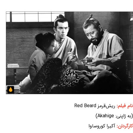
نام فیلم:
ریش‌قرمز Red Beard
(به ژاپنی: Akahige)
کارگردان:
آکیرا کوروساوا