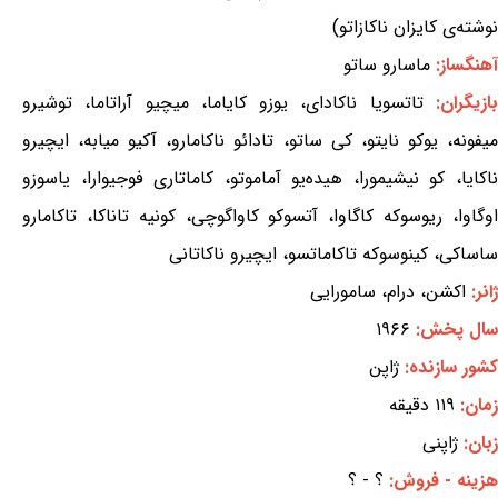
نوشته‌ی کایزان ناکازاتو)
آهنگساز:
ماسارو ساتو
ازیگران:
تاتسویا ناکادای، یوزو کایاما، میچیو آراتاما، توشیرو
میفونه، یوکو نایتو، کی ساتو، تادائو ناکامارو، آکیو میابه، ایچیرو
ناکایا، کو نیشیمورا، هیده‌یو آماموتو، کاماتاری فوجیوارا، یاسوزو
اوگاوا، ریوسوکه کاگاوا، آتسوکو کاواگوچی، کونیه تاناکا، تاکامارو
ساساکی، کینوسوکه تاکاماتسو، ایچیرو ناکاتانی
ژانر:
اکشن، درام، سامورایی
سال پخش:
۱۹۶۶
کشور سازنده:
ژاپن
زمان:
۱۱۹ دقیقه
زبان:
ژاپنی
هزینه - فروش:
؟ - ؟