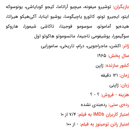
ازیگران:
توشیرو میفونه، میچیو آراتاما، کیجو کوبایاشی، یونوسوکه
ایتو، ایجیرو تونو، کائورو یاچیگوسا، یوشیو اینابا، آکی‌هیکو هیراتا،
هیده‌یو آماموتو، سوسومو فوجیتا، تاکاشی شیمورا، هاروکو
سوگیمورا، یوشیفومی تاجیما، ماتسوموتو هاکوئو اول
ژانر:
اکشن، ماجراجویی، درام، تاریخی، سامورایی
سال پخش:
۱۹۶۵
کشور سازنده:
ژاپن
زمان:
۱۲۱ دقیقه
زبان:
ژاپنی
هزینه - فروش:
؟ - ؟
رده‌ی سنی:
رده‌بندی نشده
امتیاز کاربران IMDb به فیلم:
۷/۴ از ۱۰
امتیاز راتن تومیتوز به فیلم:
- از ۱۰۰