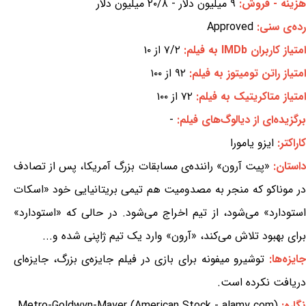
هزینه - فروش:
۹ میلیون دلار - ۲۰/۸ میلیون دلار
رده‌ی سنی:
Approved
امتیاز کاربران IMDb به فیلم:
۷/۲ از ۱۰
امتیاز راتن تومیتوز به فیلم:
۹۲ از ۱۰۰
امتیاز متاکریتیک به فیلم:
۷۲ از ۱۰۰
برگزیده‌ای از دیالوگ‌های فیلم:
-
کاراکتر:
ایزو یامورا
استان:
«پیت آرون» راننده‌ی مسابقات بزرگ آمریکا، پس از تصادف
در موناکو که منجر به مصدومیت هم تیمی بریتانیایی خود «اسکات
استودارد» می‌شود، از تیم اخراج می‌شود. در حالی که «استودارد»
برای بهبود تلاش می‌کند، «آرون» وارد یک تیم ژاپنی شده و...
ایزه‌ها:
توشیرو میفونه برای بازی در فیلم جایزه‌ی بزرگ، جایزه‌ای
دریافت نکرده است.
نگاره:
Metro-Goldwyn-Mayer (American Stock - alamy.com)