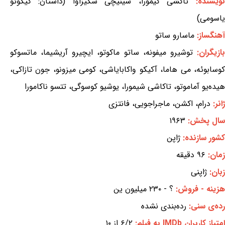
نویسنده:
تاکشی کیمورا، شینیچی سکیزاوا (داستان: کیکوئو
یاسومی)
آهنگساز:
ماسارو ساتو
ازیگران:
توشیرو میفونه، ساتو ماکوتو، ایچیرو آریشیما، ماتسوکو
کوسابوئه، می هاما، آکیکو واکابایاشی، کومی میزونو، جون تازاکی،
هیده‌یو آماموتو، تاکاشی شیمورا، یوشیو کوسوگی، تتسو ناکامورا
ژانر:
درام، اکشن، ماجراجویی، فانتزی
سال پخش:
۱۹۶۳
کشور سازنده:
ژاپن
زمان:
۹۶ دقیقه
زبان:
ژاپنی
هزینه - فروش:
؟ - ۲۳۰ میلیون ین
رده‌ی سنی:
رده‌بندی نشده
امتیاز کاربران IMDb به فیلم:
۶/۲ از ۱۰