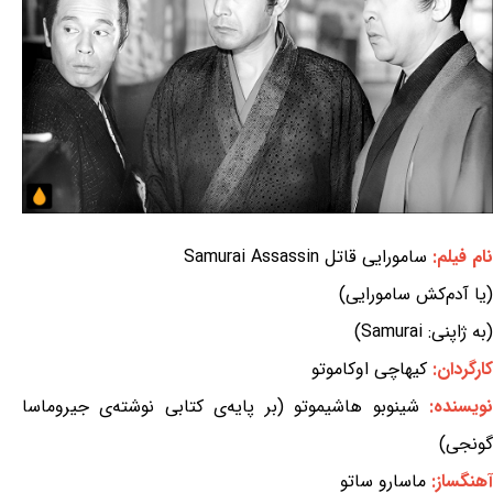
نام فیلم:
سامورایی قاتل Samurai Assassin
(یا آدم‌کش سامورایی)
(به ژاپنی: Samurai)
کارگردان:
کیهاچی اوکاموتو
ویسنده:
شینوبو هاشیموتو (بر پایه‌ی کتابی نوشته‌ی جیروماسا
گونجی)
آهنگساز:
ماسارو ساتو