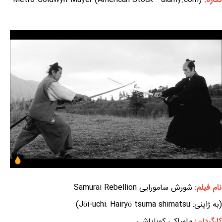
نام فیلم:
شورش سامورایی Samurai Rebellion
(به ژاپنی: Jōi-uchi: Hairyō tsuma shimatsu)
کارگردان:
ماساکی کوبایاشی