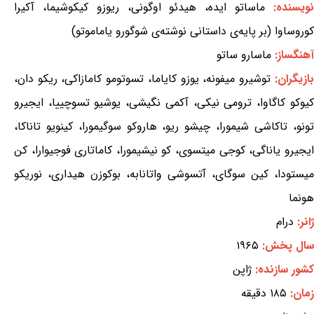
ویسنده:
ماساتو ایده، هیدئو اوگونی، ریوزو کیکوشیما، آکیرا
کوروساوا (بر پایه‌ی داستانی نوشته‌ی شوگورو یاماموتو)
آهنگساز:
ماسارو ساتو
بازیگران:
توشیرو میفونه، یوزو کایاما، تسوتومو کامازاکی، ریکو دان،
کیوکو کاگاوا، ترومی نیکی، آکمی نگیشی، یوشیو تسوچییا، ایجیرو
تونو، تاکاشی شیمورا، چیشو ریو، هاروکو سوگیمورا، کینویو تاناکا،
ایجیرو یاناگی، کوجی میتسوی، کو نیشیمورا، کاماتاری فوجیوارا، کن
میستودا، کین سوگای، آتسوشی واتانابه، بوکوزن هیداری، نوریکو
هونما
ژانر:
درام
سال پخش:
۱۹۶۵
کشور سازنده:
ژاپن
زمان:
۱۸۵ دقیقه