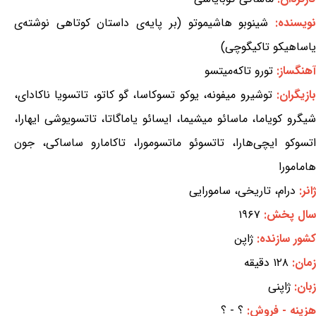
ویسنده:
شینوبو هاشیموتو (بر پایه‌ی داستان کوتاهی نوشته‌ی
یاساهیکو تاکیگوچی)
آهنگساز:
تورو تاکه‌میتسو
بازیگران:
توشیرو میفونه، یوکو تسوکاسا، گو کاتو، تاتسویا ناکادای،
شیگرو کویاما، ماسائو میشیما، ایسائو یاماگاتا، تاتسویوشی ایهارا،
اتسوکو ایچی‌هارا، تاتسوئو ماتسومورا، تاکامارو ساساکی، جون
هامامورا
ژانر:
درام، تاریخی، سامورایی
سال پخش:
۱۹۶۷
کشور سازنده:
ژاپن
زمان:
۱۲۸ دقیقه
زبان:
ژاپنی
هزینه - فروش:
؟ - ؟