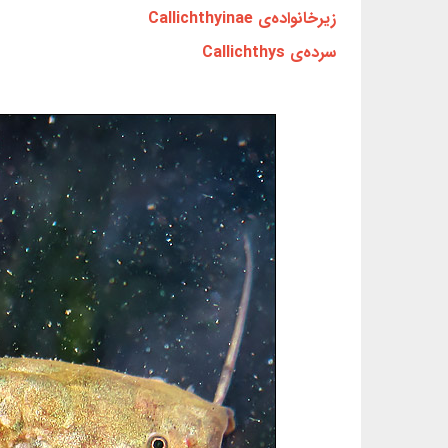
زیرخانواده‌ی Callichthyinae
سرده‌ی Callichthys