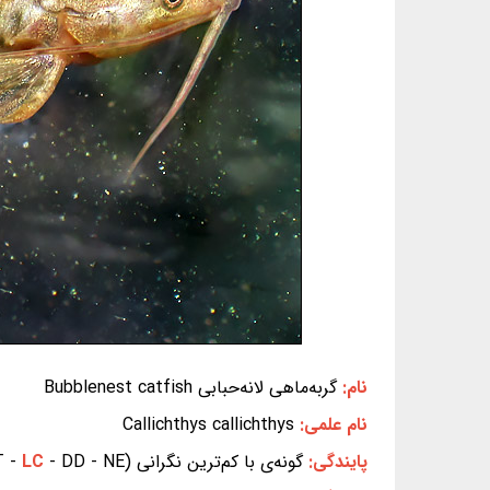
نام:
گربه‌ماهی لانه‌حبابی Bubblenest catfish
نام علمی:
Callichthys callichthys
پایندگی:
گونه‌ی با کم‌ترین نگرانی (EX - EW - CR - EN - VU - NT -
- DD - NE) (بر پایه‌ی سیاهه‌ی سرخ IUCN)
LC