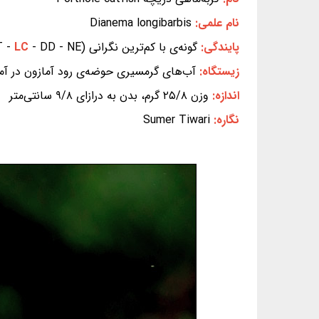
نام علمی:
Dianema longibarbis
پایندگی:
گونه‌ی با کم‌ترین نگرانی (EX - EW - CR - EN - VU - NT -
- DD - NE) (بر پایه‌ی سیاهه‌ی سرخ IUCN)
LC
زیستگاه:
آب‌های گرمسیری حوضه‌ی رود آمازون در آم
اندازه:
وزن ۲۵/۸ گرم، بدن به درازای ۹/۸ سانتی‌متر
نگاره:
Sumer Tiwari