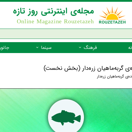
مجله‌ی اینترنتی روز تازه
Online Magazine Rouzetazeh
ه
فرهنگ
سینما
جانور
داستان
بازیگران فیلم
جانوران مهره
ده‌ی گربه‌ماهیان زره‌دار (بخش نخست)
نام‌نامه
بهترین فیلم‌ها
جانوران مهر
ده‌ی گربه‌ماهیان زره‌دار
میراث جهانی یونسکو
جانوران مهر
ضرب المثل
جانوران مهر
شعر فارسی
جانوران مه
زندگینامه‌ی بزرگان
جانوران مهر
گفتاورد