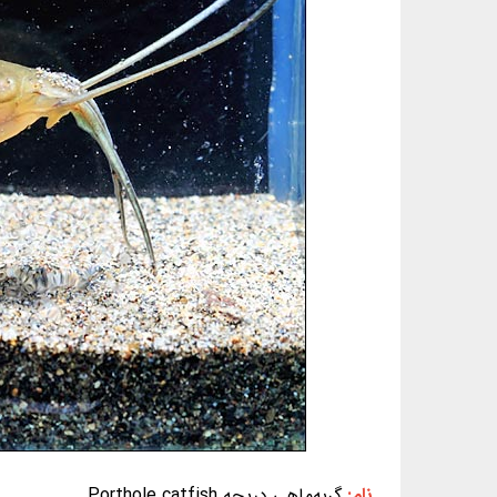
نام:
گربه‌ماهی دریچه Porthole catfish