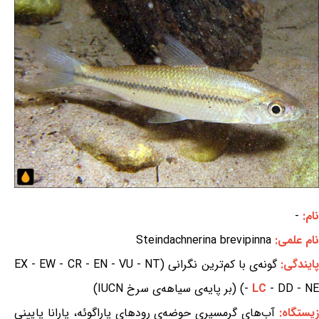
نام:
-
نام علمی:
Steindachnerina brevipinna
ایندگی:
گونه‌ی با کم‌ترین نگرانی (EX - EW - CR - EN - VU - NT
- DD - NE) (بر پایه‌ی سیاهه‌ی سرخ IUCN)
LC
-
یستگاه:
آب‌های گرمسیری حوضه‌ی رودهای پاراگوئه، پارانا پایینی