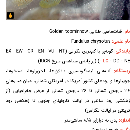
نام:
قنات‌ماهی طلایی Golden topminnow
نام علمی:
Fundulus chrysotus
ایندگی:
گونه‌ی با کم‌ترین نگرانی (EX - EW - CR - EN - VU - NT
- DD - NE) (بر پایه‌ی سیاهه‌ی سرخ IUCN)
LC
-
یستگاه:
آب‌های نیمه‌گرمسیری باتلاق‌ها، لجن‌زارها، استخرها،
جویبارها و رودهای کشور آمریکا در آمریکای شمالی، میان مدارهای
۳۶ درجه‌ی شمالی تا ۲۶ درجه‌ی شمالی از عرض جغرافیایی (از
زهکشی رود سانتی در ایالت کارولینای جنوبی تا زهکشی رود
ترینتی در ایالت تگزاس)
اندازه:
بدن به درازای ۸/۵ سانتی‌متر