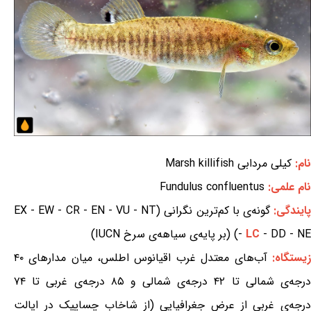
نام:
کیلی مردابی Marsh killifish
نام علمی:
Fundulus confluentus
ایندگی:
گونه‌ی با کم‌ترین نگرانی (EX - EW - CR - EN - VU - NT
- DD - NE) (بر پایه‌ی سیاهه‌ی سرخ IUCN)
LC
-
زیستگاه:
آب‌های معتدل غرب اقیانوس اطلس، میان مدارهای ۴۰
درجه‌ی شمالی تا ۴۲ درجه‌ی شمالی و ۸۵ درجه‌ی غربی تا ۷۴
درجه‌ی غربی از عرض جغرافیایی (از شاخاب چساپیک در ایالت