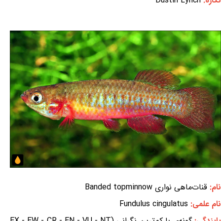
نگاره:
Dustin Lynch
نام:
قنات‌ماهی نواری Banded topminnow
نام علمی:
Fundulus cingulatus
ایندگی:
گونه‌ی با کم‌ترین نگرانی (EX - EW - CR - EN - VU - NT