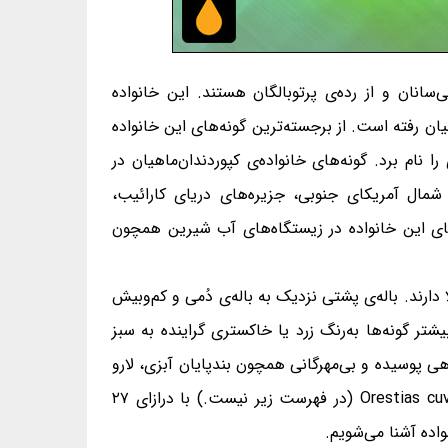
سته‌ی کپوردندان‌ماهی‌سانان و از رده‌ی پرتوبالگان هستند. این خانواده
 کپوردندان‌ماهیان نابود شده و از میان رفته است. از برجسته‌ترین گونه‌های این خانواده
 نام برد. گونه‌های خانواده‌ی کپوردندان‌ماهیان در
 شمال آمریکای جنوبی، جزیره‌های دریای کارائیب،
‌های این خانواده در زیستگاه‌های آب شیرین همچون
ارند. باله‌ی پشتی نزدیک به باله‌ی دُمی و کم‌وبیش
یشتر گونه‌ها به‌رنگ زرد یا خاکستری گراینده به سبز
هی پوسیده و بی‌مهرگانی همچون بندپایان آبزی، لارو
پشه‌ها، سخت‌پوستان و کرم‌هاست. Cyprinodon desquamator (در فهرست زیر نیست.) با درازای ۳/۱ سانتی‌متر و Orestias cuvieri (در فهرست زیر نیست.) با درازای ۲۷