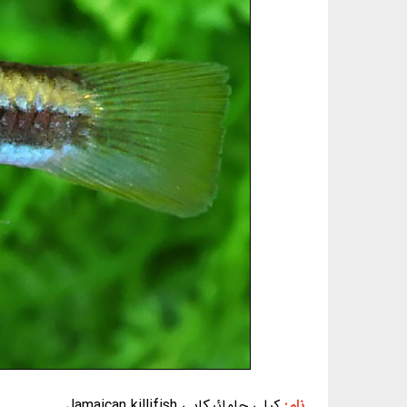
نام:
کیلی جامائیکایی Jamaican killifish