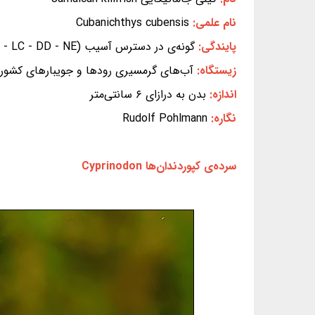
نام علمی:
Cubanichthys cubensis
پایندگی:
گونه‌ی در دسترس آسیب (EX - EW - CR -
- VU - NT - LC - DD - NE) (بر پایه
زیستگاه:
آب‌های گرمسیری رودها و جویبارهای کشور ج
اندازه:
بدن به درازای ۶ سانتی‌متر
نگاره:
Rudolf Pohlmann
سرده‌ی کپوردندان‌ها Cyprinodon