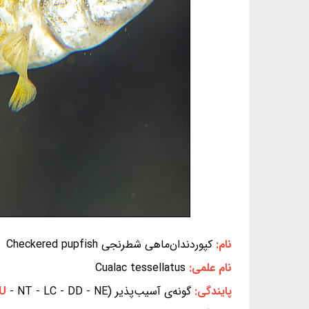
نام:
کپوردندان‌ماهی شطرنجی Checkered pupfish
نام علمی:
Cualac tessellatus
پایندگی:
گونه‌ی آسیب‌پذیر (EX - EW - CR - EN -
- NT - LC - DD - NE) (بر پایه‌ی سیاهه‌ی سرخ IUCN)
VU