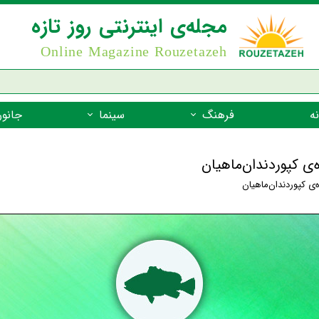
مجله‌ی اینترنتی روز تازه
Online Magazine Rouzetazeh
ه
فرهنگ
سینما
جانور
داستان
بازیگران فیلم
جانوران مهره
ه‌ی کپوردندان‌ماهیان
نام‌نامه
بهترین فیلم‌ها
جانوران مهر
ه‌ی کپوردندان‌ماهیان
میراث جهانی یونسکو
جانوران مهر
ضرب المثل
جانوران مهر
شعر فارسی
جانوران مه
زندگینامه‌ی بزرگان
جانوران مهر
گفتاورد