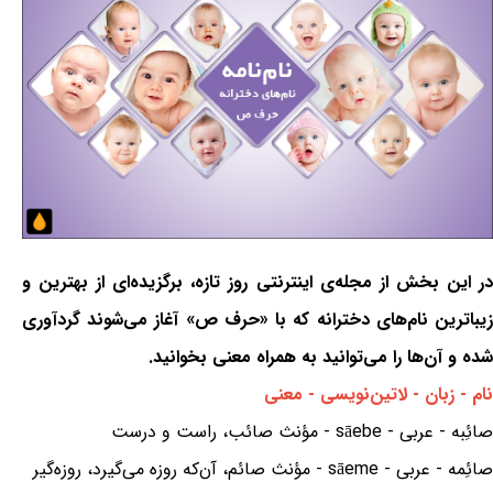
در این بخش از مجله‌ی اینترنتی روز تازه، برگزیده‌ای از بهترین و
زیباترین نام‌های دخترانه که با «حرف ص» آغاز می‌شوند گردآوری
شده و آن‌ها را می‌توانید به همراه معنی بخوانید.
نام - زبان - لاتین‌نویسی - معنی
صائِبه - عربی - sāebe - مؤنث صائب، راست و درست
صائِمه - عربی - sāeme - مؤنث صائم، آن‌که روزه می‌گیرد، روزه‌گیر