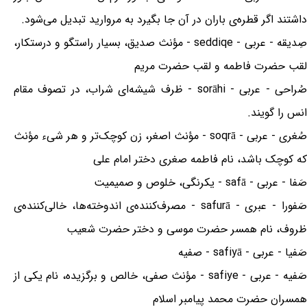
داشتند اگر قطره‌ی باران در آن جا بگیرد به مروارید تبدیل می‌شود.
صِدیقه - عربی - seddiqe - مؤنث صدیق، بسیار راستگو و درستکار،
لقب حضرت فاطمه و لقب حضرت مریم
صُراحی - عربی - sorāhi - ظرف شیشه‌ای شراب، در تصوف مقام
انس را گویند.
صُغری - عربی - soqrā - مؤنث اصغر، زن کوچک‌تر و هر شی‌ء مؤنث
که کوچک باشد، نام فاطمه صغری دختر امام علی
صَفا - عربی - safā - یکرنگی، خلوص و صمیمیت
صَفورا - عبری - safurā - مصرف‌کننده‌ی اندوخته‌ها، خالی‌کننده‌ی
ظروف، نام همسر حضرت موسی و دختر حضرت شعیب
صَفیا - عربی - safiyā - صفیه
صَفیه - عربی - safiye - مؤنث صفی، خالص و برگزیده، نام یکی از
همسران حضرت محمد پیامبر اسلام