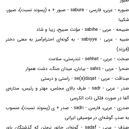
صبور
صَبوره - عربی، فارسی - sabure - صبور + ه (پسوند نسبت)، صبور،
شکیبا
صَبیحه - عربی - sabihe - مؤنث صبیح، زیبا و شاد
صَبیه - عربی - sabiyye - به گونه‌ای احترام‌آمیز به معنی دختر
(فرزند)
صِحَت - عربی - sehhat - تندرستی، سلامت
صَحرا - عربی - sahrā - بیابان، میدان جنگ، دشت هموار
صِداقَت - عربی - se(a)dāqat - راستی و درستی
صَدر - عربی - sadr - طرف بالای مجلس، مهتر و رئیس، ستاره‌ی
آلفا در صورت فلکی ذات الکرسی
صَدری - عربی، فارسی - sadri - صدر + ی (پسوند نسبت)، منسوب
به صدر، گوشه‌ای در موسیقی ایرانی
صَدَف - عربی - sadaf - گونه‌ای جانور نرم‌تن که گذشتگان باور