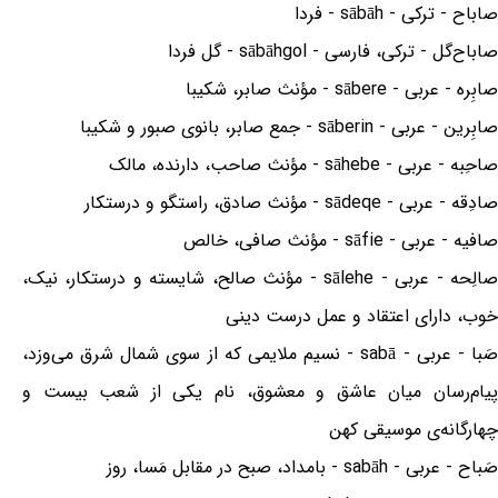
صاباح - ترکی - sābāh - فردا
صاباح‌گل - ترکی، فارسی - sābāhgol - گل فردا
صابِره - عربی - sābere - مؤنث صابر، شکیبا
صابِرین - عربی - sāberin - جمع صابر، بانوی صبور و شکیبا
صاحِبه - عربی - sāhebe - مؤنث صاحب، دارنده، مالک
صادِقه - عربی - sādeqe - مؤنث صادق، راستگو و درستکار
صافیه - عربی - sāfie - مؤنث صافی، خالص
صالِحه - عربی - sālehe - مؤنث صالح، شایسته و درستکار، نیک،
خوب، دارای اعتقاد و عمل درست دینی
صَبا - عربی - sabā - نسیم ملایمی که از سوی شمال شرق می‌وزد،
پیام‌رسان میان عاشق و معشوق، نام یکی از شعب بیست و
چهارگانه‌ی موسیقی کهن
صَباح - عربی - sabāh - بامداد، صبح در مقابل مَسا، روز