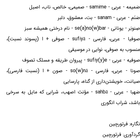
صَمیمه - عربی - samime - صمیمی، خالص، ناب، اصیل
صَنَم - عربی - sanam - بت، معشوق، دلبر
صِنوبَر - یونانی - se(a)no(w)bar - نام درختی همیشه سبز
صوفیا - عربی، فارسی - sufiyā - صوفی + ا (پسوند نسبت)،
منسوب به صوفی، نوایی در موسیقی
صوفیه - عربی - sufiy(y)e - پیروان طریقه و مسلک تصوف
صونا - عربی، فارسی - so(w)nā - صون + ا (نسبت فارسی)،
صیانت، خویشتن‌داری از گناه، پارسایی
صَهبا - عربی - sahbā - مؤنث اصهب، شرابی که مایل به سرخی
باشد، شراب انگوری
نگاره: فرتورچین
گردآوری: فرتورچین