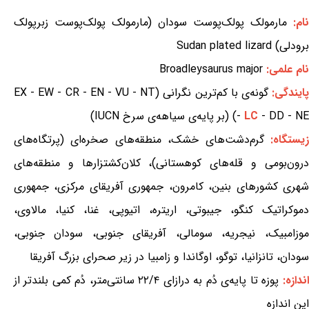
نام:
مارمولک پولک‌پوست سودان (مارمولک پولک‌پوست زبرپولک
برودلی) Sudan plated lizard
نام علمی:
Broadleysaurus major
ایندگی:
گونه‌ی با کم‌ترین نگرانی (EX - EW - CR - EN - VU - NT
- DD - NE) (بر پایه‌ی سیاهه‌ی سرخ IUCN)
LC
-
یستگاه:
گرم‌دشت‌های خشک، منطقه‌های صخره‌ای (پرتگاه‌های
درون‌بومی و قله‌های کوهستانی)، کلان‌کشتزارها و منطقه‌های
شهری کشورهای بنین، کامرون، جمهوری آفریقای مرکزی، جمهوری
دموکراتیک کنگو، جیبوتی، اریتره، اتیوپی، غنا، کنیا، مالاوی،
موزامبیک، نیجریه، سومالی، آفریقای جنوبی، سودان جنوبی،
سودان، تانزانیا، توگو، اوگاندا و زامبیا در زیر صحرای بزرگ آفریقا
اندازه:
پوزه تا پایه‌ی دُم به درازای ۲۲/۴ سانتی‌متر، دُم کمی بلندتر از
این اندازه