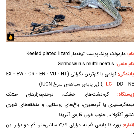
نام:
مارمولک پولک‌پوست تیغه‌دار Keeled plated lizard
نام علمی:
Gerrhosaurus multilineatus
ایندگی:
گونه‌ی با کم‌ترین نگرانی (EX - EW - CR - EN - VU - NT
- DD - NE) (بر پایه‌ی سیاهه‌ی سرخ IUCN)
LC
-
زیستگاه:
گرم‌دشت‌های خشک، درختچه‌زارهای خشک
نیمه‌گرمسیری یا گرمسیری، باغ‌های روستایی و منطقه‌های شهری
کشور آنگولا در جنوب غربی قاره‌ی آفریقا
اندازه:
پوزه تا پایه‌ی دُم به درازای ۲۱/۵ سانتی‌متر، دُم دو برابر این