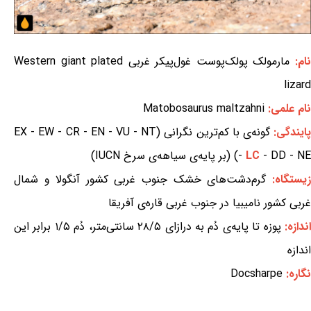
ام:
مارمولک پولک‌پوست غول‌پیکر غربی Western giant plated
lizard
نام علمی:
Matobosaurus maltzahni
ایندگی:
گونه‌ی با کم‌ترین نگرانی (EX - EW - CR - EN - VU - NT
- DD - NE) (بر پایه‌ی سیاهه‌ی سرخ IUCN)
LC
-
زیستگاه:
گرم‌دشت‌های خشک جنوب غربی کشور آنگولا و شمال
غربی کشور نامیبیا در جنوب غربی قاره‌ی آفریقا
ندازه:
پوزه تا پایه‌ی دُم به درازای ۲۸/۵ سانتی‌متر، دُم ۱/۵ برابر این
اندازه
نگاره:
Docsharpe