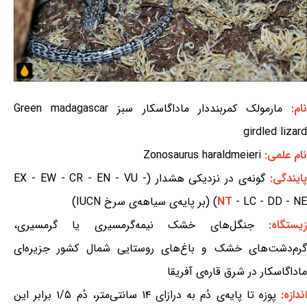
ام:
مارمولک کمربنددار ماداگاسکار سبز Green madagascar
girdled lizard
نام علمی:
Zonosaurus haraldmeieri
ایندگی:
گونه‌ی در نزدیکی هشدار (EX - EW - CR - EN - VU -
- LC - DD - NE) (بر پایه‌ی سیاهه‌ی سرخ IUCN)
NT
یستگاه:
جنگل‌های خشک نیمه‌گرمسیری یا گرمسیری،
گرم‌دشت‌های خشک و باغ‌های روستایی شمال کشور جزیره‌ای
ماداگاسکار در شرق قاره‌ی آفریقا
ندازه:
پوزه تا پایه‌ی دُم به درازای ۱۴ سانتی‌متر، دُم ۱/۵ برابر این