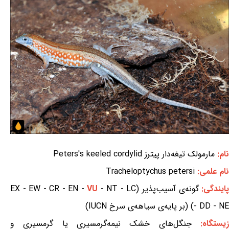
نام:
مارمولک تیغه‌دار پیترز Peters's keeled cordylid
نام علمی:
Tracheloptychus petersi
ایندگی:
گونه‌ی آسیب‌پذیر (EX - EW - CR - EN -
- NT - LC
VU
- DD - NE) (بر پایه‌ی سیاهه‌ی سرخ IUCN)
یستگاه:
جنگل‌های خشک نیمه‌گرمسیری یا گرمسیری و