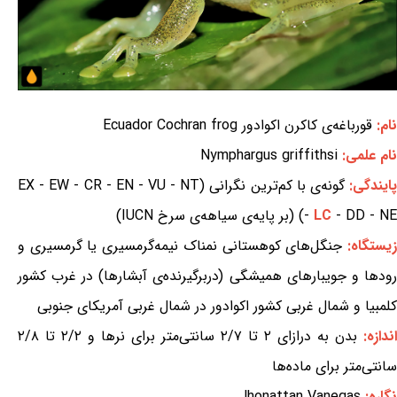
نام:
قورباغه‌ی کاکرن اکوادور Ecuador Cochran frog
نام علمی:
Nymphargus griffithsi
ایندگی:
گونه‌ی با کم‌ترین نگرانی (EX - EW - CR - EN - VU - NT
- DD - NE) (بر پایه‌ی سیاهه‌ی سرخ IUCN)
LC
-
یستگاه:
جنگل‌های کوهستانی نمناک نیمه‌گرمسیری یا گرمسیری و
رودها و جویبارهای همیشگی (دربرگیرنده‌ی آبشارها) در غرب کشور
کلمبیا و شمال غربی کشور اکوادور در شمال غربی آمریکای جنوبی
اندازه:
بدن به درازای ۲ تا ۲/۷ سانتی‌متر برای نرها و ۲/۲ تا ۲/۸
سانتی‌متر برای ماده‌ها
نگاره:
Jhonattan Vanegas