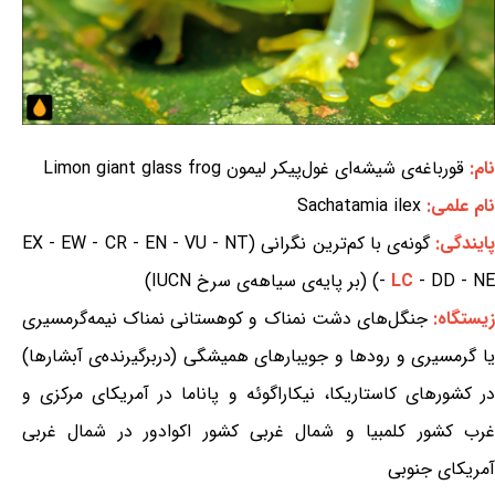
نام:
قورباغه‌ی شیشه‌ای غول‌پیکر لیمون Limon giant glass frog
نام علمی:
Sachatamia ilex
ایندگی:
گونه‌ی با کم‌ترین نگرانی (EX - EW - CR - EN - VU - NT
- DD - NE) (بر پایه‌ی سیاهه‌ی سرخ IUCN)
LC
-
یستگاه:
جنگل‌های دشت نمناک و کوهستانی نمناک نیمه‌گرمسیری
یا گرمسیری و رودها و جویبارهای همیشگی (دربرگیرنده‌ی آبشارها)
در کشورهای کاستاریکا، نیکاراگوئه و پاناما در آمریکای مرکزی و
غرب کشور کلمبیا و شمال غربی کشور اکوادور در شمال غربی
آمریکای جنوبی