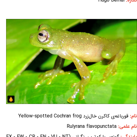
نگاره:
Hugo Bernal
نام:
قورباغه‌ی کاکرن خال‌زرد Yellow-spotted Cochran frog
نام علمی:
Rulyrana flavopunctata
ایندگی:
گونه‌ی با کم‌ترین نگرانی (EX - EW - CR - EN - VU - NT