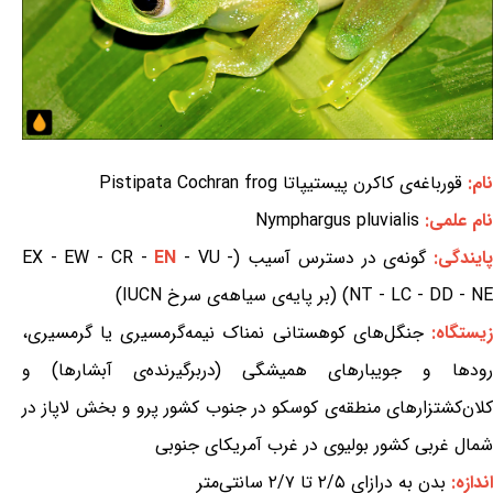
نام:
قورباغه‌ی کاکرن پیستیپاتا Pistipata Cochran frog
نام علمی:
Nymphargus pluvialis
ایندگی:
گونه‌ی در دسترس آسیب (EX - EW - CR -
- VU -
EN
NT - LC - DD - NE) (بر پایه‌ی سیاهه‌ی سرخ IUCN)
یستگاه:
جنگل‌های کوهستانی نمناک نیمه‌گرمسیری یا گرمسیری،
رودها و جویبارهای همیشگی (دربرگیرنده‌ی آبشارها) و
کلان‌کشتزارهای منطقه‌ی کوسکو در جنوب کشور پرو و بخش لاپاز در
شمال غربی کشور بولیوی در غرب آمریکای جنوبی
اندازه:
بدن به درازای ۲/۵ تا ۲/۷ سانتی‌متر