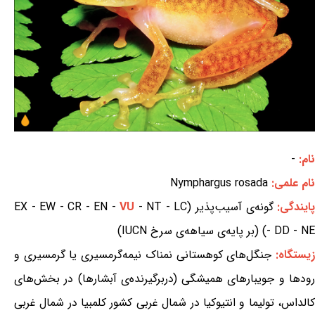
نام:
-
نام علمی:
Nymphargus rosada
ایندگی:
گونه‌ی آسیب‌پذیر (EX - EW - CR - EN -
- NT - LC
VU
- DD - NE) (بر پایه‌ی سیاهه‌ی سرخ IUCN)
یستگاه:
جنگل‌های کوهستانی نمناک نیمه‌گرمسیری یا گرمسیری و
رودها و جویبارهای همیشگی (دربرگیرنده‌ی آبشارها) در بخش‌های
کالداس، تولیما و انتیوکیا در شمال غربی کشور کلمبیا در شمال غربی