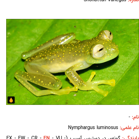
نام:
-
نام علمی:
Nymphargus luminosus
ایندگی:
گونه‌ی در دسترس آسیب (EX - EW - CR -
- VU -
EN