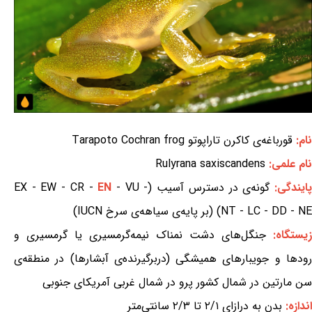
نام:
قورباغه‌ی کاکرن تاراپوتو Tarapoto Cochran frog
نام علمی:
Rulyrana saxiscandens
ایندگی:
گونه‌ی در دسترس آسیب (EX - EW - CR -
- VU -
EN
NT - LC - DD - NE) (بر پایه‌ی سیاهه‌ی سرخ IUCN)
زیستگاه:
جنگل‌های دشت نمناک نیمه‌گرمسیری یا گرمسیری و
رودها و جویبارهای همیشگی (دربرگیرنده‌ی آبشارها) در منطقه‌ی
سن مارتین در شمال کشور پرو در شمال غربی آمریکای جنوبی
اندازه:
بدن به درازای ۲/۱ تا ۲/۳ سانتی‌متر