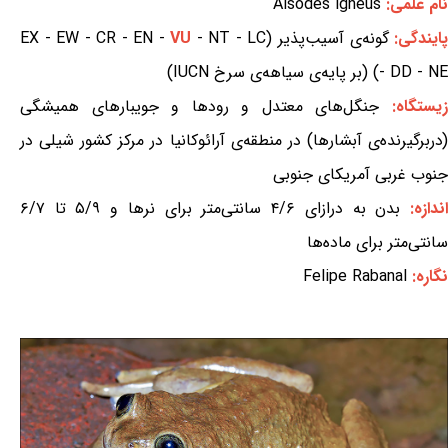
نام علمی:
Alsodes igneus
ایندگی:
گونه‌ی آسیب‌پذیر (EX - EW - CR - EN -
- NT - LC
VU
- DD - NE) (بر پایه‌ی سیاهه‌ی سرخ IUCN)
یستگاه:
جنگل‌های معتدل و رودها و جویبارهای همیشگی
(دربرگیرنده‌ی آبشارها) در منطقه‌ی آرائوکانیا در مرکز کشور شیلی در
جنوب غربی آمریکای جنوبی
ندازه:
بدن به درازای ۴/۶ سانتی‌متر برای نرها و ۵/۹ تا ۶/۷
سانتی‌متر برای ماده‌ها
نگاره:
Felipe Rabanal