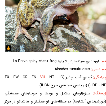
نام:
قورباغه‌ی سینه‌خاردار لا پاربا La Parva spiny-chest frog
نام علمی:
Alsodes tumultuosus
ایندگی:
گونه‌ی آسیب‌پذیر (EX - EW - CR - EN -
- NT - LC
VU
- DD - NE) (بر پایه‌ی سیاهه‌ی سرخ IUCN)
یستگاه:
سبزه‌زارهای معتدل و رودها و جویبارهای همیشگی
(دربرگیرنده‌ی آبشارها) در منطقه‌های او هیگینز و سانتیاگو در مرکز