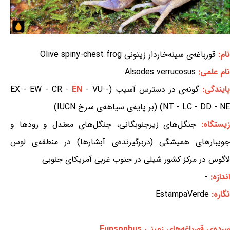
نام:
قورباغه‌ی سینه‌خاردار زیتونی Olive spiny-chest frog
نام علمی:
Alsodes verrucosus
ایندگی:
گونه‌ی در دسترس آسیب (EX - EW - CR -
- VU -
EN
NT - LC - DD - NE) (بر پایه‌ی سیاهه‌ی سرخ IUCN)
یستگاه:
جنگل‌های زیرجنوبگانی، جنگل‌های معتدل و رودها و
جویبارهای همیشگی (دربرگیرنده‌ی آبشارها) در منطقه‌ی لوس
لاگوس در مرکز کشور شیلی در جنوب غربی آمریکای جنوبی
اندازه:
-
نگاره:
EstampaVerde
سرده‌ی قورباغه‌های زمینی Eupsophus