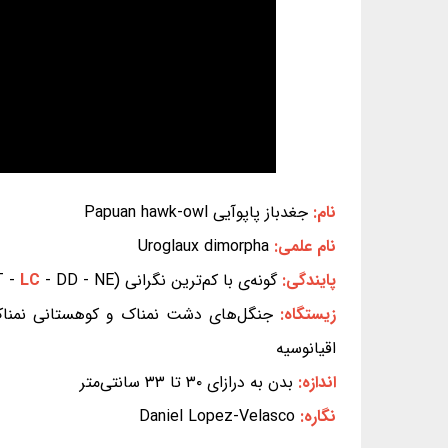
نام:
جغدباز پاپوآیی Papuan hawk-owl
نام علمی:
Uroglaux dimorpha
پایندگی:
گونه‌ی با کم‌ترین نگرانی (EX - EW - CR - EN - VU - NT -
- DD - NE) (بر پایه‌ی سیاهه‌ی سرخ IUCN)
LC
زیستگاه:
جنگل‌های دشت نمناک و کوهستانی نمناک نی
اقیانوسیه
اندازه:
بدن به درازای ۳۰ تا ۳۳ سانتی‌متر
نگاره:
Daniel Lopez-Velasco