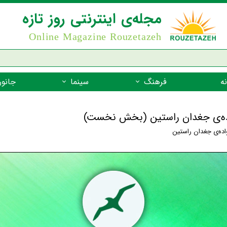
مجله‌ی اینترنتی روز تازه
Online Magazine Rouzetazeh
ه
فرهنگ
سینما
جانور
داستان
بازیگران فیلم
جانوران مهره
انواده‌ی جغدان راستین (بخش نخست)
نام‌نامه
بهترین فیلم‌ها
جانوران مهر
اده‌ی جغدان راستین
میراث جهانی یونسکو
جانوران مهر
ضرب المثل
جانوران مهر
شعر فارسی
جانوران مه
زندگینامه‌ی بزرگان
جانوران مهر
گفتاورد