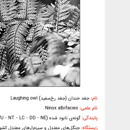
نام:
جغد خندان (جغد رخ‌سفید) Laughing owl
نام علمی:
Ninox albifacies
پایندگی:
گونه‌ی نابود شده (
- EW - CR - EN - VU - NT - LC - DD - NE) (بر پایه‌ی 
زیستگاه:
جنگل‌های معتدل و سبزه‌زارهای معتدل کشور ن