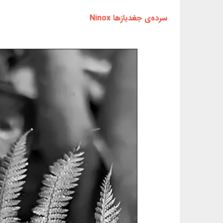
سرده‌ی جغدبازها Ninox