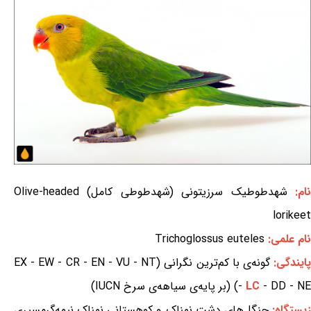
ام:
شهدطوطیک سرزیتونی (شهدطوطی کامل) Olive-headed
lorikeet
نام علمی:
Trichoglossus euteles
ایندگی:
گونه‌ی با کم‌ترین نگرانی (EX - EW - CR - EN - VU - NT
- DD - NE) (بر پایه‌ی سیاهه‌ی سرخ IUCN)
LC
-
یستگاه:
جنگل‌های دشت نمناک و کوهستانی نمناک نیمه‌گرمسیری