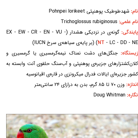
نام:
شهدطوطیک پوهنپئی Pohnpei lorikeet
نام علمی:
Trichoglossus rubiginosus
ایندگی:
گونه‌ی در نزدیکی هشدار (EX - EW - CR - EN - VU -
- LC - DD - NE) (بر پایه‌ی سیاهه‌ی سرخ IUCN)
NT
زیستگاه:
جنگل‌های دشت نمناک نیمه‌گرمسیری یا گرمسیری و
کلان‌کشتزارهای جزیره‌ی پوهنپئی و آب‌سنگ حلقوی آنت وابسته به
کشور جزیره‌ای ایالات فدرال میکرونزی در قاره‌ی اقیانوسیه
اندازه:
وزن ۷۰ تا ۸۵ گرم، بدن به درازای ۲۴ سانتی‌متر
نگاره:
Doug Whitman