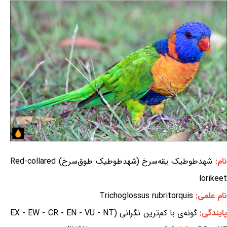
ام:
شهدطوطیک یقه‌سرخ (شهدطوطیک طوق‌سرخ) Red-collared
lorikeet
نام علمی:
Trichoglossus rubritorquis
ایندگی:
گونه‌ی با کم‌ترین نگرانی (EX - EW - CR - EN - VU - NT