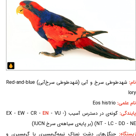
ام:
شهدطوطی سرخ و آبی (شهدطوطی سرخ‌آبی) Red-and-blue
lory
نام علمی:
Eos histrio
ایندگی:
گونه‌ی در دسترس آسیب (EX - EW - CR -
- VU -
EN
NT - LC - DD - NE) (بر پایه‌ی سیاهه‌ی سرخ IUCN)
زیستگاه:
جنگل‌های دشت نمناک نیمه‌گرمسیری یا گرمسیری و