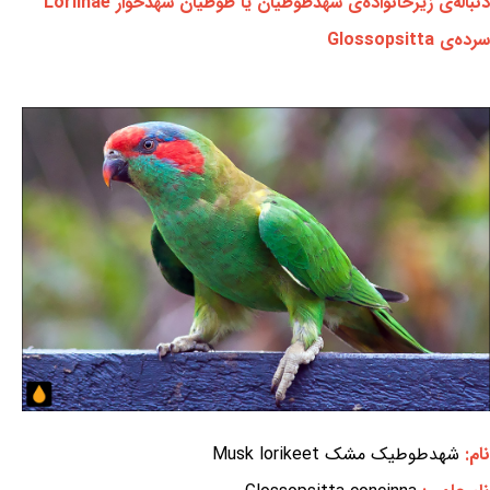
دنباله‌ی زیرخانواده‌ی شهدطوطیان یا طوطیان شهدخوار Loriinae
سرده‌ی Glossopsitta
نام:
شهدطوطیک مشک Musk lorikeet