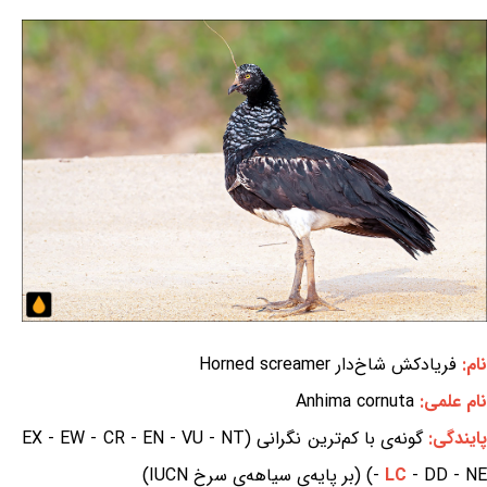
نام:
فریادکش شاخ‌دار Horned screamer
نام علمی:
Anhima cornuta
ایندگی:
گونه‌ی با کم‌ترین نگرانی (EX - EW - CR - EN - VU - NT
- DD - NE) (بر پایه‌ی سیاهه‌ی سرخ IUCN)
LC
-