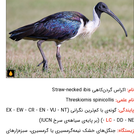
نام:
اکراس گردن‌کاهی Straw-necked ibis
نام علمی:
Threskiornis spinicollis
ایندگی:
گونه‌ی با کم‌ترین نگرانی (EX - EW - CR - EN - VU - NT
- DD - NE) (بر پایه‌ی سیاهه‌ی سرخ IUCN)
LC
-
یستگاه:
جنگل‌های خشک نیمه‌گرمسیری یا گرمسیری، سبزه‌زارهای