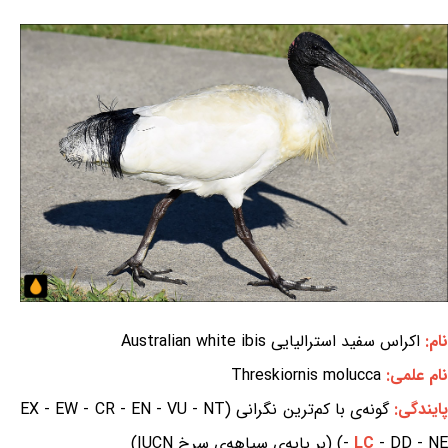
نام:
اکراس سفید استرالیایی Australian white ibis
نام علمی:
Threskiornis molucca
ایندگی:
گونه‌ی با کم‌ترین نگرانی (EX - EW - CR - EN - VU - NT
- DD - NE) (بر پایه‌ی سیاهه‌ی سرخ IUCN)
LC
-