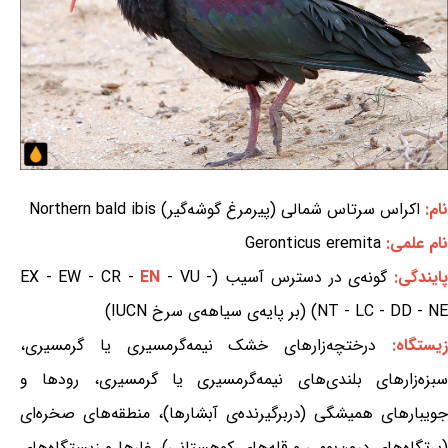
نام:
اکراس سرتاس شمالی (پیرمرغ گوشه‌گیر) Northern bald ibis
نام علمی:
Geronticus eremita
ایندگی:
گونه‌ی در دسترس آسیب (EX - EW - CR -
- VU -
EN
NT - LC - DD - NE) (بر پایه‌ی سیاهه‌ی سرخ IUCN)
یستگاه:
درختچه‌زارهای خشک نیمه‌گرمسیری یا گرمسیری،
سبزه‌زارهای بلندی‌های نیمه‌گرمسیری یا گرمسیری، رودها و
جویبارهای همیشگی (دربرگیرنده‌ی آبشارها)، منطقه‌های صخره‌ای
(پرتگاه‌های درون‌بومی و قله‌های کوهستانی)، غارها و زیستگاه‌های