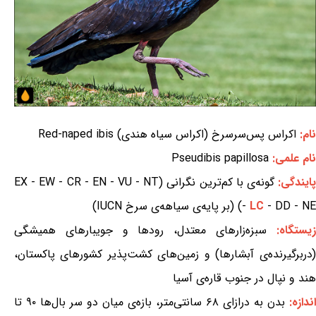
نام:
اکراس پس‌سرسرخ (اکراس سیاه هندی) Red-naped ibis
نام علمی:
Pseudibis papillosa
ایندگی:
گونه‌ی با کم‌ترین نگرانی (EX - EW - CR - EN - VU - NT
- DD - NE) (بر پایه‌ی سیاهه‌ی سرخ IUCN)
LC
-
یستگاه:
سبزه‌زارهای معتدل، رودها و جویبارهای همیشگی
(دربرگیرنده‌ی آبشارها) و زمین‌های کشت‌پذیر کشورهای پاکستان،
هند و نپال در جنوب قاره‌ی آسیا
اندازه:
بدن به درازای ۶۸ سانتی‌متر، بازه‌ی میان دو سر بال‌ها ۹۰ تا