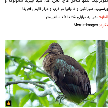
دموکراتیک کنگو، ساحل عاج، گابن، غنا، کنیا، لیبریا، سائوتومه و
پرنسیپ، سیرالئون و تانزانیا در غرب و مرکز قاره‌ی آفریقا
اندازه:
بدن به درازای ۶۵ تا ۷۵ سانتی‌متر
نگاره:
Merrittimages