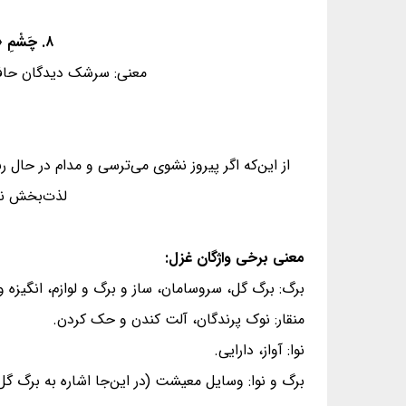
۸. چَشْمِ «حافظ»، زیرِ بامِ قَصْرِ آن حوری‌سِرِشْت - شیوِه‌یِ جَنّاتُ تَجْری تَحْتِهَا الاَنهار داشت
معنی: سرشک دیدگان حافظ،
از این‌که اگر پیروز نشوی می‌ترسی و مدام در حال
لذت‌بخش نخو
معنی برخی واژگان غزل:
برگ: برگ گل، سروسامان، ساز و برگ و لوازم، انگیزه و
منقار: نوک پرندگان، آلت کندن و حک کردن.
نوا: آواز، دارایی.
برگ و نوا: وسایل معیشت (در این‌جا اشاره به برگ 