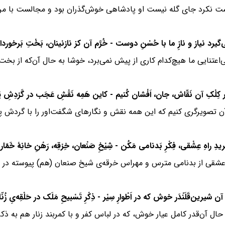
است نکرد جای گله نیست او پادشاهی خوش‌گذران بود و مجالست با مرد
تنایی ما هیچ‌کدام کاری از پیش نمی‌برد، خوشا به حال آن‌که از بخت بل
 آن تصویرگری کنیم که این همه نقش و نگارهای شگفت‌اور را با گردش پرگ
ه عشقی از بدنامی مترس و مهراس خرقه‌ی شیخ صنعان (هم) پیوسته در خ
ال آن‌قدر کامل عیار خوش، که در لباس کفر و با کمربند زنار هم به ذک