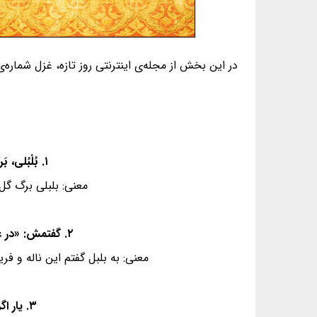
در این بخش از مجله‌ی اینترنتی روز تازه، غزل شماره‌ی ۷۷ از غزلیات دیوان حافظ، به همراه معنی و فال گردآوری شده ا
۱. بُلْبُلی، بَرگِ گُلی خوش‌رَنْگ در مِنْقار داشت - و اندر آن بَرْگ و نَوا، خوش ناله‌هایِ زار داشت
معنی: بلبلی برگ گل
۲. گفتمش: «در عِیْنِ وَصْل‌، این نالِه و فَرْیاد چیست؟» - گفت: «ما را جِلْوِه‌یِ مَعْشوق در این کار داشت»
معنی: به بلبل گفتم این ناله و ف
۳. یار اگر نَنْشَسْت با ما نیست جایِ اِعْتِراض - پادشاهی کامْران بود، از گدایی عار داشت