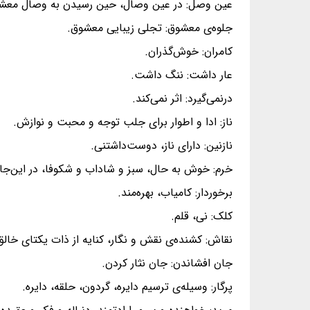
عین وصل: در عین وصال، حین رسیدن به وصال معش
جلوه‌ی معشوق: تجلی زیبایی معشوق.
کامران: خوش‌گذران.
عار داشت: ننگ داشت.
درنمی‌گیرد: اثر نمی‌کند.
ناز: ادا و اطوار برای جلب توجه و محبت و نوازش.
نازنین: دارای ناز، دوست‌داشتنی.
خرم: خوش به حال، سبز و شاداب و شکوفا، در این‌جا
برخوردار: کامیاب، بهره‌مند.
کلک: نی، قلم.
نقاش: کشنده‌ی نقش و نگار، کنایه از ذات یکتای خالق
جان افشاندن: جان نثار کردن.
پرگار: وسیله‌ی ترسیم دایره، گردون، حلقه، دایره.