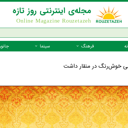
مجله‌ی اینترنتی روز تازه
Online Magazine Rouzetazeh
ه
فرهنگ
سینما
جانور
داستان
بازیگران فیلم
جانوران مهره
نام‌نامه
بهترین فیلم‌ها
جانوران مهر
میراث جهانی یونسکو
جانوران مهر
ضرب المثل
جانوران مهر
شعر فارسی
جانوران مه
زندگینامه‌ی بزرگان
جانوران مهر
گفتاورد