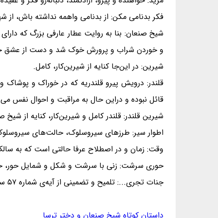
مرید: خواهنده و پیرو، ارادتمند، دنباله‌رو فکر و عقیده 
فکر بدنامی مکن: از بدنامی واهمه نداشته باش، از شه
شیخ صنعان: بنا به روایت عطار عارفی بزرگ که دارا
و خوردن شراب و پرورش خوک شد و دست از عشق خ
شیرین: در این‌جا کنایه از شیرین‌کار، کامل.
قلندر: درویش پیرو قلندریه که در خوراک و پوشاک و
قائل نبوده و دراین حال به مراقبت و احوال نفس می‌پرد
شیرین قلندر: قلندر کامل و شیرین‌کار، کنایه از شیخ ص
اطوار سیر: طرزهای سیروسلوک، حالت‌های سیروسلوک
وقت: زمان و در اصطلاح عرفا حالتی است که به سالک
حوری سرشت: زنی با سرشت و شکل و شمایل حور، حورنژا
جنات تجری...: تلمیح و تضمینی از آیه‌ی شماره ۵۷ سوره نساء (سندخلهم جنات تجری من تحتها الانهار خالدین فیها ابدا...).
داستان کوتاه شیخ صنعان و دختر ترسا