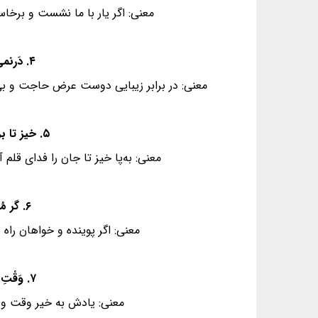
معنی: اگر یار با ما نشست و برخ
۴. دَرنمی‌گیرد نیاز و نازِ ما با حُسْنِ دوست - خُرَّم آن کز نازنینان‌، بَخْتِ بَرخوردار داشت
معنی: در برابر زیبایی دوست عرض حاجت و بی‌اع
۵. خیز تا بر کِلْکِ آن نَقّاش‌، جان، اَفْشان کُنیم - کاین هَمِه نَقْشِ عَجَب در گَرْدِشِ پَرْگار داشت
معنی: به‌پا خیز تا جان را فدای قلم
۶. گر مُریدِ راهِ عِشْقی، فِکْرِ بَدنامی مَکُن - شِیْخِ صَنْعان، خِرْقِه، رَهْنِ خانِهٔ خَمّار داشت
معنی: اگر پوینده و خواهان را
۷. وَقْتِ آن شیرین‌قَلَنْدَر خوش که در اَطْوارِ سِیْر - ذِکْرِ تَسْبیحِ مَلَک در حَلْقِه‌یِ زُنّار داشت
معنی: یادش به خیر وقت و ح