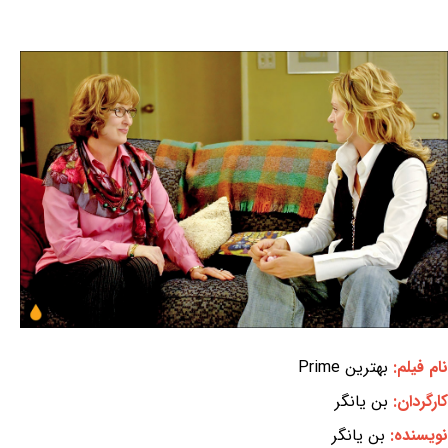
نام فیلم:
بهترین Prime
کارگردان:
بن یانگر
نویسنده:
بن یانگر