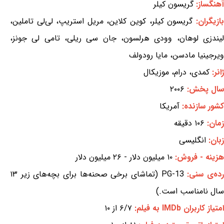
آهنگساز:
گریسون کیلر
بازیگران:
گریسون کیلر، کوین کلاین، مریل استریپ، لی‌لی تاملین،
لیندزی لوهان، وودی هرلسون، جان سی ریلی، تامی لی جونز،
ویرجینیا مادسن، مایا رودولف
ژانر:
کمدی، درام، موزیکال
سال پخش:
۲۰۰۶
کشور سازنده:
آمریکا
زمان:
۱۰۶ دقیقه
زبان:
انگلیسی
هزینه - فروش:
۱۰ میلیون دلار - ۲۶ میلیون دلار
ده‌ی سنی:
PG-13 (تماشای برخی صحنه‌ها برای بچه‌های زیر ۱۳
سال نامناسب است.)
امتیاز کاربران IMDb به فیلم:
۶/۷ از ۱۰