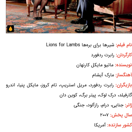
نام فیلم:
شیرها برای بره‌ها Lions for Lambs
کارگردان:
رابرت ردفورد
نویسنده:
ماتیو مایکل کارنهان
آهنگساز:
مارک آیشام
ازیگران:
رابرت ردفورد، مریل استریپ، تام کروز، مایکل پنیا، اندرو
گارفیلد، درک لوک، پیتر برگ، کوین دان
ژانر:
جنایی، درام، رازآلود، جنگی
سال پخش:
۲۰۰۷
کشور سازنده:
آمریکا