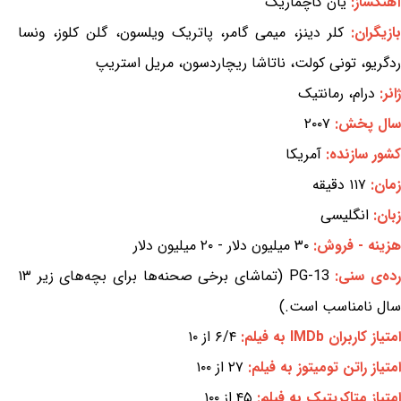
آهنگساز:
یان کاچماریک
ازیگران:
کلر دینز، میمی گامر، پاتریک ویلسون، گلن کلوز، ونسا
ردگریو، تونی کولت، ناتاشا ریچاردسون، مریل استریپ
ژانر:
درام، رمانتیک
سال پخش:
۲۰۰۷
کشور سازنده:
آمریکا
زمان:
۱۱۷ دقیقه
زبان:
انگلیسی
هزینه - فروش:
۳۰ میلیون دلار - ۲۰ میلیون دلار
ده‌ی سنی:
PG-13 (تماشای برخی صحنه‌ها برای بچه‌های زیر ۱۳
سال نامناسب است.)
امتیاز کاربران IMDb به فیلم:
۶/۴ از ۱۰
امتیاز راتن تومیتوز به فیلم:
۲۷ از ۱۰۰
امتیاز متاکریتیک به فیلم:
۴۵ از ۱۰۰