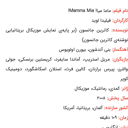
نام فیلم:
ماما میا! Mamma Mia!
کارگردان:
فیلیدا لوید
نویسنده:
کاترین جانسون (بر پایه‌ی نمایش موزیکال بریتانیایی
نوشته‌ی کاترین جانسون)
آهنگساز:
بنی آندشون، بیورن اولویوس
ازیگران:
مریل استریپ، آماندا سایفرد، کریستین برنسکی، جولی
والترز، پیرس برازنان، کالین فرث، استلان اسکاشگورد، دومینیک
کوپر
ژانر:
کمدی، رمانتیک، موزیکال
سال پخش:
۲۰۰۸
کشور سازنده:
آلمان، بریتانیا، آمریکا
زمان:
۱۰۹ دقیقه
زبان:
انگلیسی