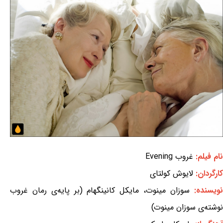
نام فیلم:
غروب Evening
کارگردان:
لایوش کولتای
نویسنده:
سوزان مینوت، مایکل کانینگهام (بر پایه‌ی رمان غروب
نوشته‌ی سوزان مینوت)