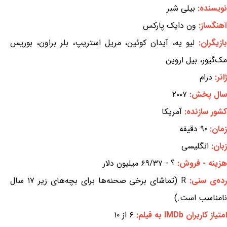
نویسنده:
بیلی شبر
آهنگساز:
ون دایک پارکس
ازیگران:
لیو یه، آیدان کوئین، مریل استریپ، بلر براون، بوریس
مک‌گیور، بیل اروین
ژانر:
درام
سال پخش:
۲۰۰۷
کشور سازنده:
آمریکا
زمان:
۹۰ دقیقه
زبان:
انگلیسی
هزینه - فروش:
؟ - ۶۹/۳۷ میلیون دلار
ده‌ی سنی:
R (تماشای برخی صحنه‌ها برای بچه‌های زیر ۱۷ سال
نامناسب است.)
امتیاز کاربران IMDb به فیلم:
۶ از ۱۰