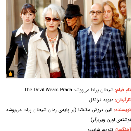
نام فیلم:
شیطان پرادا می‌پوشد The Devil Wears Prada
کارگردان:
دیوید فرانکل
ویسنده:
الین بروش مک‌کنا (بر پایه‌ی رمان شیطان پرادا می‌پوشد
نوشته‌ی لورن ویزبرگر)
آهنگساز:
تئودور شاپیرو