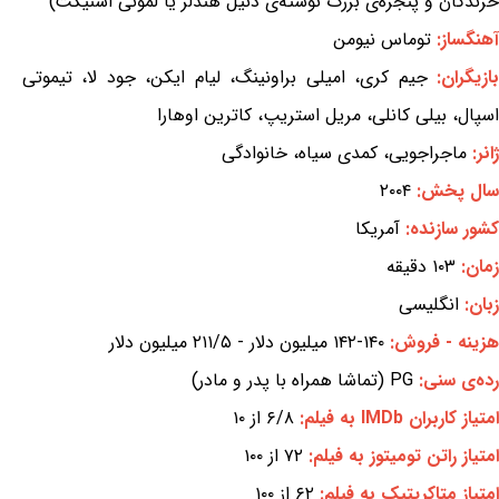
خزندگان و پنجره‌ی بزرگ نوشته‌ی دنیل هندلر یا لمونی اسنیکت)
آهنگساز:
توماس نیومن
ازیگران:
جیم کری، امیلی براونینگ، لیام ایکن، جود لا، تیموتی
اسپال، بیلی کانلی، مریل استریپ، کاترین اوهارا
ژانر:
ماجراجویی، کمدی سیاه، خانوادگی
سال پخش:
۲۰۰۴
کشور سازنده:
آمریکا
زمان:
۱۰۳ دقیقه
زبان:
انگلیسی
هزینه - فروش:
۱۴۰-۱۴۲ میلیون دلار - ۲۱۱/۵ میلیون دلار
رده‌ی سنی:
PG (تماشا همراه با پدر و مادر)
امتیاز کاربران IMDb به فیلم:
۶/۸ از ۱۰
امتیاز راتن تومیتوز به فیلم:
۷۲ از ۱۰۰
امتیاز متاکریتیک به فیلم:
۶۲ از ۱۰۰