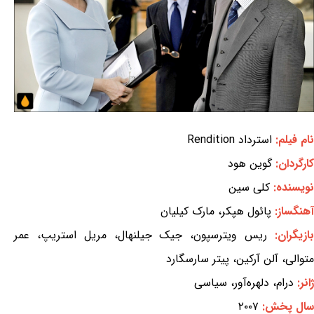
نام فیلم:
استرداد Rendition
کارگردان:
گوین هود
نویسنده:
کلی سین
آهنگساز:
پائول هپکر، مارک کیلیان
ازیگران:
ریس ویترسپون، جیک جیلنهال، مریل استریپ، عمر
متوالی، آلن آرکین، پیتر سارسگارد
ژانر:
درام، دلهره‌آور، سیاسی
سال پخش:
۲۰۰۷