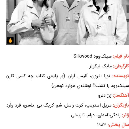
نام فیلم:
سیلک‌وود Silkwood
کارگردان:
مایک نیکولز
ویسنده:
نورا افرون، آلیس آرلن (بر پایه‌ی کتاب چه کسی کارن
سیلک‌وود را کشت؟ نوشته‌ی هوارد کوهن)
آهنگساز:
ژرژ دلرو
بازیگران:
مریل استریپ، کرت راسل، شر، کریگ تی. نلسن، فرد وارد
ژانر:
زندگی‌نامه‌ای، درام، تاریخی
سال پخش:
۱۹۸۳