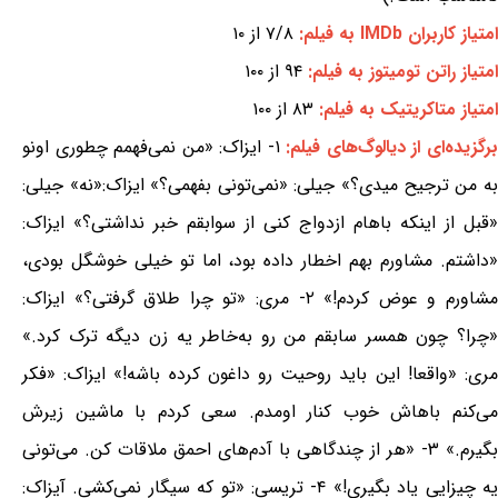
امتیاز کاربران IMDb به فیلم:
۷/۸ از ۱۰
امتیاز راتن تومیتوز به فیلم:
۹۴ از ۱۰۰
امتیاز متاکریتیک به فیلم:
۸۳ از ۱۰۰
رگزیده‌ای از دیالوگ‌های فیلم:
۱- ایزاک: «من نمی‌فهمم چطوری اونو
به من ترجیح میدی؟» جیلی: «نمی‌تونی بفهمی؟» ایزاک:«نه» جیلی:
«قبل از اینکه باهام ازدواج کنی از سوابقم خبر نداشتی؟» ایزاک:
«داشتم. مشاورم بهم اخطار داده بود، اما تو خیلی خوشگل بودی،
مشاورم و عوض کردم!» ۲- مری: «تو چرا طلاق گرفتی؟» ایزاک:
«چرا؟ چون همسر سابقم من رو به‌خاطر یه زن دیگه ترک کرد.»
مری: «واقعا! این باید روحیت رو داغون کرده باشه!» ایزاک: «فکر
می‌کنم باهاش خوب کنار اومدم. سعی کردم با ماشین زیرش
بگیرم.» ۳- «هر از چندگاهی با آدم‌های احمق ملاقات کن. می‌تونی
یه چیزایی یاد بگیری!» ۴- تریسی: «تو که سیگار نمی‌کشی. آیزاک: