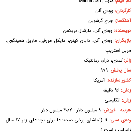
نام فیلم:
منهتن Manhattan
کارگردان:
وودی آلن
آهنگساز:
جرج گرشوین
نویسنده:
وودی آلن، مارشال بریکمن
بازیگران:
وودی آلن، دایان کیتن، مایکل مورفی، ماریل همینگوی،
مریل استریپ
ژانر:
کمدی، درام، رمانتیک
سال پخش:
۱۹۷۹
کشور سازنده:
آمریکا
زمان:
۹۶ دقیقه
زبان:
انگلیسی
هزینه - فروش:
۹ میلیون دلار - ۴۰/۲ میلیون دلار
ده‌ی سنی:
R (تماشای برخی صحنه‌ها برای بچه‌های زیر ۱۷ سال
نامناسب است.)