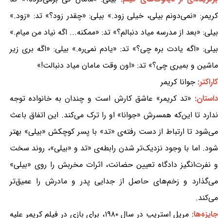
کریمر: «نمی‌دونم بیلی، خیلی زود.» بیلی: «چقدر زود؟» تد: «زود.»
بیلی: «بعد از مدرسه میاد دنبالم؟» تد: «ممکنه... اگه نیاد من میام.»
بیلی: «اگه یادت بره چی؟» تد: «یادم نمی‌ره.» بیلی: «اگه بری زیر
ماشین و بمیری چی؟» تد: «اون وقت مامان میاد دنبالت!»
کاراکتر:
جوانا کریمر
استان:
«تد کریمر» عاشق کارش است و چندان به خانواده توجه
ندارد تا این‌که همسرش «جوانا» او را ترک می‌کند. این اتفاق باعث
می‌شود تا ارتباط از دست رفته‌ی «تد» با پسر کوچکش «بیلی» بهتر
شود. اما با وجود نزدیک‌تر شدن رابطه‌ی «تد و «بیلی»، روند سخت
و نفرت‌انگیز دادگاه تعیین حضانت، اثرات مخربش را روی «بیلی»
می‌گذارد و زخم‌های حاصل از جدایی پدر و مادرش را عمیق‌تر
می‌کند.
ایزه‌ها:
مریل استریپ در سال ۱۹۸۰، برای بازی در فیلم کریمر علیه