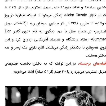
«هری ویلیام» و «دانا دیوید» دارد. مریل استریپ از سال ۱۹۷۵ با
«جان کازال John Cazale» زندگی می‌کرد تا این‌که «جان» در روز
دوشنبه ۱۲ مارس ۱۹۷۸ در اثر بیماری سرطان ریه درگذشت. مریل
استریپ در همان سال با مرد دیگری به نام «دون گامر Don
Gummer» استاد دانشگاه و هنرمند آمریکایی ازدواج کرد و این
زوج همچنان با یکدیگر زندگی می‌کنند. آنان دارای یک پسر و سه
دختر هستند.
یلم‌های برجسته:
در این نوشته که به بخش نخست فیلم‌های
مریل استریپ می‌پردازد با ۳۰ فیلم (از ۵۹ فیلم) آشنا می‌شویم.