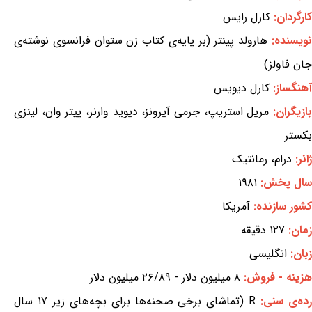
کارگردان:
کارل رایس
ویسنده:
هارولد پینتر (بر پایه‌ی کتاب زن ستوان فرانسوی نوشته‌ی
جان فاولز)
آهنگساز:
کارل دیویس
ازیگران:
مریل استریپ، جرمی آیرونز، دیوید وارنر، پیتر وان، لینزی
بکستر
ژانر:
درام، رمانتیک
سال پخش:
۱۹۸۱
کشور سازنده:
آمریکا
زمان:
۱۲۷ دقیقه
زبان:
انگلیسی
هزینه - فروش:
۸ میلیون دلار - ۲۶/۸۹ میلیون دلار
ده‌ی سنی:
R (تماشای برخی صحنه‌ها برای بچه‌های زیر ۱۷ سال