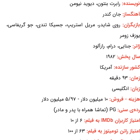
نویسنده:
رابرت بنتون، دیوید نیومن
آهنگساز:
جان کندر
بازیگران:
روی شایدر، مریل استریپ، جسیکا تندی، جو گریفاسی،
یوزف زومر
ژانر:
جنایی، درام، رازآلود
سال پخش:
۱۹۸۲
کشور سازنده:
آمریکا
زمان:
۹۳ دقیقه
زبان:
انگلیسی
هزینه - فروش:
۱۰ میلیون دلار - ۵/۹۷ میلیون دلار
رده‌ی سنی:
PG (تماشا همراه با پدر و مادر)
امتیاز کاربران IMDb به فیلم:
۶ از ۱۰
امتیاز راتن تومیتوز به فیلم:
۶۳ از ۱۰۰