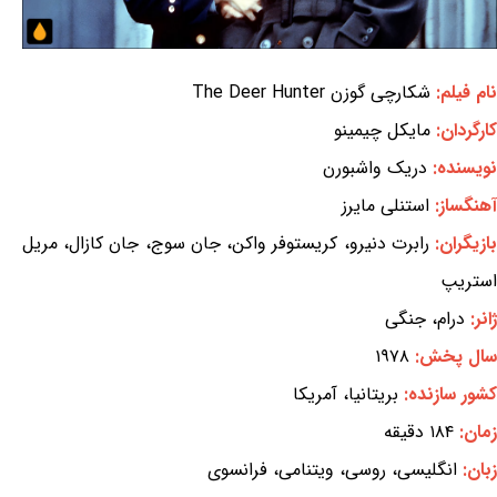
نام فیلم:
شکارچی گوزن The Deer Hunter
کارگردان:
مایکل چیمینو
نویسنده:
دریک واشبورن
آهنگساز:
استنلی مایرز
ازیگران:
رابرت دنیرو، کریستوفر واکن، جان سوج، جان کازال، مریل
استریپ
ژانر:
درام، جنگی
سال پخش:
۱۹۷۸
کشور سازنده:
بریتانیا، آمریکا
زمان:
۱۸۴ دقیقه
زبان:
انگلیسی، روسی، ویتنامی، فرانسوی