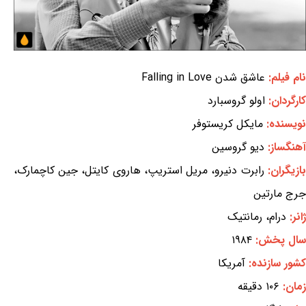
نام فیلم:
عاشق شدن Falling in Love
کارگردان:
اولو گروسبارد
نویسنده:
مایکل کریستوفر
آهنگساز:
دیو گروسین
بازیگران:
رابرت دنیرو، مریل استریپ، هاروی کایتل، جین کاچمارک،
جرج مارتین
ژانر:
درام، رمانتیک
سال پخش:
۱۹۸۴
کشور سازنده:
آمریکا
زمان:
۱۰۶ دقیقه