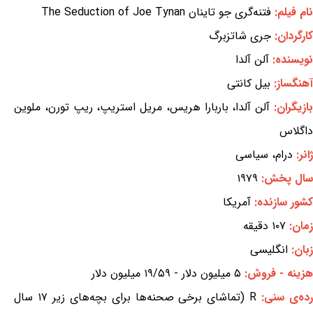
نام فیلم:
فتنه‌گری جو تاینان The Seduction of Joe Tynan
کارگردان:
جری شاتزبرگ
نویسنده:
آلن آلدا
آهنگساز:
بیل کانتی
ازیگران:
آلن آلدا، باربارا هریس، مریل استریپ، ریپ تورن، ملوین
داگلاس
ژانر:
درام، سیاسی
سال پخش:
۱۹۷۹
کشور سازنده:
آمریکا
زمان:
۱۰۷ دقیقه
زبان:
انگلیسی
هزینه - فروش:
۵ میلیون دلار - ۱۹/۵۹ میلیون دلار
ده‌ی سنی:
R (تماشای برخی صحنه‌ها برای بچه‌های زیر ۱۷ سال