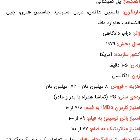
آهنگساز:
پل گمیگنانی
ازیگران:
داستین هافمن، مریل استریپ، جاستین هنری، جین
الکساندر، هاوارد داف
ژانر:
درام، دادگاهی
سال پخش:
۱۹۷۹
کشور سازنده:
آمریکا
زمان:
۱۰۵ دقیقه
زبان:
انگلیسی
هزینه - فروش:
۸ میلیون دلار - ۱۷۳ میلیون دلار
رده‌ی سنی:
PG (تماشا همراه با پدر و مادر)
امتیاز کاربران IMDb به فیلم:
۷/۸ از ۱۰
امتیاز راتن تومیتوز به فیلم:
۸۹ از ۱۰۰
امتیاز متاکریتیک به فیلم:
۷۷ از ۱۰۰
برگزیده‌ای از دیالوگ‌های فیلم:
بیلی: «مامان کی برمی‌گرده؟» تد