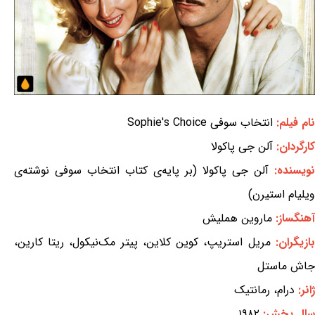
نام فیلم:
انتخاب سوفی Sophie's Choice
کارگردان:
آلن جی پاکولا
نویسنده:
آلن جی پاکولا (بر پایه‌ی کتاب انتخاب سوفی نوشته‌ی
ویلیام استیرن)
آهنگساز:
ماروین هملیش
بازیگران:
مریل استریپ، کوین کلاین، پیتر مک‌نیکول، ریتا کارین،
جاش ماستل
ژانر:
درام، رمانتیک
سال پخش:
۱۹۸۲