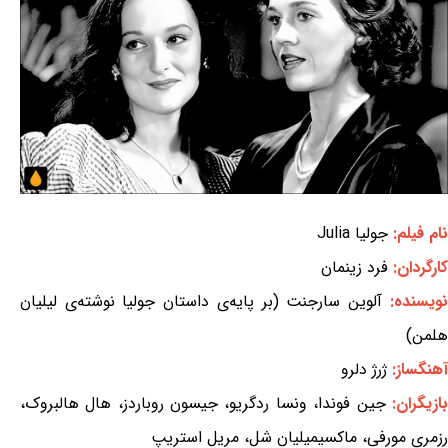
نام فیلم:
جولیا Julia
کارگردان:
فرد زینمان
نویسنده:
آلوین سارجنت (بر پایه‌ی داستان جولیا نوشته‌ی لیلیان
هلمن)
آهنگساز:
ژرژ دلرو
بازیگران:
جین فوندا، ونسا ردگریو، جیسون روباردز، هال هالبروک،
رزمری مورفی، ماکسیمیلیان شل، مریل استریپ