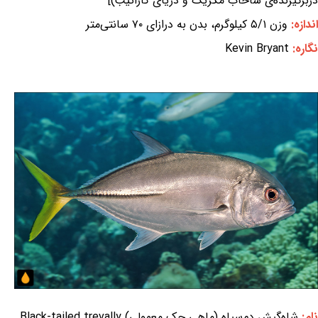
دربرگیرنده‌ی شاخاب مکزیک و دریای کارائیب)]
اندازه:
وزن ۵/۱ کیلوگرم، بدن به درازای ۷۰ سانتی‌متر
نگاره:
Kevin Bryant
نام:
شاه‌گیش دم‌سیاه (ماهی جک معمولی) Black-tailed trevally