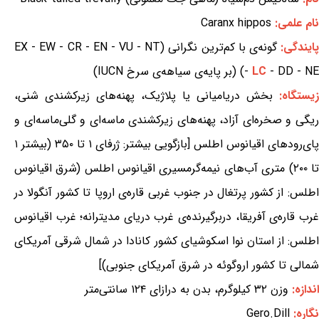
نام علمی:
Caranx hippos
ایندگی:
گونه‌ی با کم‌ترین نگرانی (EX - EW - CR - EN - VU - NT
- DD - NE) (بر پایه‌ی سیاهه‌ی سرخ IUCN)
LC
-
زیستگاه:
بخش دریامیانی یا پلاژیک، پهنه‌های زیرکشندی شنی،
ریگی و صخره‌ای آزاد، پهنه‌های زیرکشندی ماسه‌ای و گلی‌ماسه‌ای و
پای‌رودهای اقیانوس اطلس [بازگویی بیشتر: ژرفای ۱ تا ۳۵۰ (بیشتر ۱
تا ۲۰۰) متری آب‌های نیمه‌گرمسیری اقیانوس اطلس (شرق اقیانوس
اطلس: از کشور پرتغال در جنوب غربی قاره‌ی اروپا تا کشور آنگولا در
غرب قاره‌ی آفریقا، دربرگیرنده‌ی غرب دریای مدیترانه؛ غرب اقیانوس
اطلس: از استان نوا اسکوشیای کشور کانادا در شمال شرقی آمریکای
شمالی تا کشور اروگوئه در شرق آمریکای جنوبی)]
اندازه:
وزن ۳۲ کیلوگرم، بدن به درازای ۱۲۴ سانتی‌متر
نگاره:
Gero.Dill