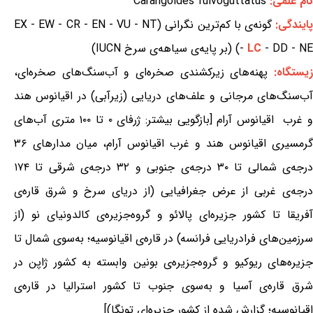
نام علمی:
Carangoides fulvoguttatus
ایندگی:
گونه‌ی با کم‌ترین نگرانی (EX - EW - CR - EN - VU - NT
- DD - NE) (بر پایه‌ی سیاهه‌ی سرخ IUCN)
LC
-
یستگاه:
پهنه‌های زیرکشندی صخره‌ای و آب‌سنگ‌های صخره‌ای،
آب‌سنگ‌های مرجانی و علف‌های دریایی (زیرآبی) در اقیانوس هند
و غرب اقیانوس آرام [بازگویی بیشتر: ژرفای ۰ تا ۱۰۰ متری آب‌های
گرمسیری اقیانوس هند و غرب اقیانوس آرام، میان مدارهای ۳۶
درجه‌ی شمالی تا ۳۰ درجه‌ی جنوبی و ۳۲ درجه‌ی شرقی تا ۱۷۴
درجه‌ی غربی از عرض جغرافیایی (از دریای سرخ و شرق قاره‌ی
آفریقا تا کشور جزیره‌ای پالائو و گروه‌جزیره‌ی کالدونیای نو (از
سرزمین‌های فرادریایی فرانسه) در قاره‌ی اقیانوسیه؛ به‌سوی شمال تا
جزیره‌های ریوکیو و گروه‌جزیره‌ی بونین وابسته به کشور ژاپن در
شرق قاره‌ی آسیا و به‌سوی جنوب تا کشور استرالیا در قاره‌ی
اقیانوسیه؛ گزارش شده از کشور جزیره‌ای تونگا)]