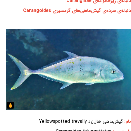
دنباله‌ی زیرخانواده‌ی Caranginae
دنباله‌ی سرده‌ی گیش‌ماهی‌های گرمسیری Carangoides
نام:
گیش‌ماهی خال‌زرد Yellowspotted trevally