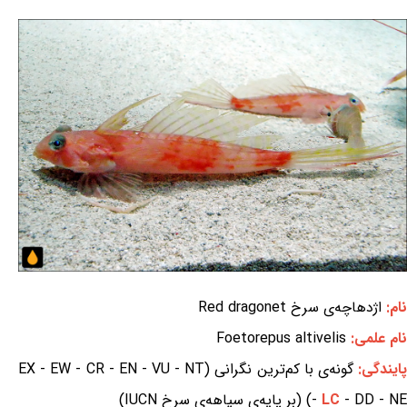
نام:
اژدهاچه‌ی سرخ Red dragonet
نام علمی:
Foetorepus altivelis
ایندگی:
گونه‌ی با کم‌ترین نگرانی (EX - EW - CR - EN - VU - NT
- DD - NE) (بر پایه‌ی سیاهه‌ی سرخ IUCN)
LC
-