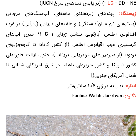
- DD - NE) (بر پایه‌ی سیاهه‌ی سرخ IUCN)
LC
-
یستگاه:
پهنه‌های زیرکشندی ماسه‌ای، آب‌سنگ‌های مرجانی
(بسترهای نرم میان‌آب‌سنگی) و علف‌های دریایی (زیرآبی) در غرب
اقیانوس اطلس [بازگویی بیشتر: ژرفای ۱ تا ۹۱ متری آب‌های
گرمسیری غرب اقیانوس اطلس (از کشور کانادا تا گروه‌جزیره‌ی
برمودا (از سرزمین‌های فرادریایی بریتانیا)، جنوب ایالت فلوریدای
کشور آمریکا و کشور جزیره‌ای باهاما در شرق آمریکای شمالی تا
شمال آمریکای جنوبی)]
اندازه:
بدن به درازای ۱۱/۴ سانتی‌متر
نگاره:
Pauline Walsh Jacobson