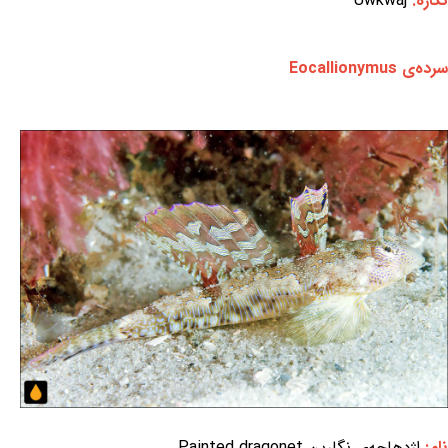
نگاره:
Uwkwaj
سرده‌ی Eocallionymus
نام:
اژدهاچه‌ی نگارین Painted dragonet