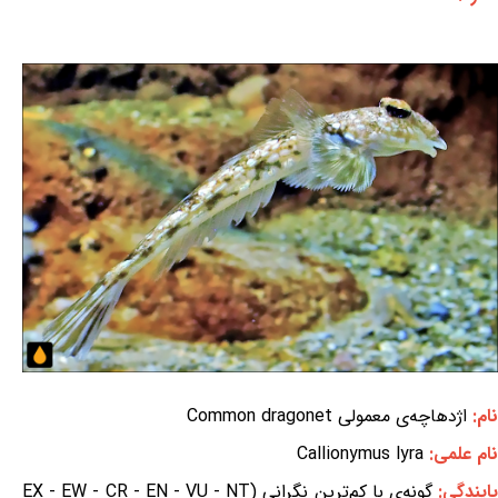
نام:
اژدهاچه‌ی معمولی Common dragonet
نام علمی:
Callionymus lyra
ایندگی:
گونه‌ی با کم‌ترین نگرانی (EX - EW - CR - EN - VU - NT