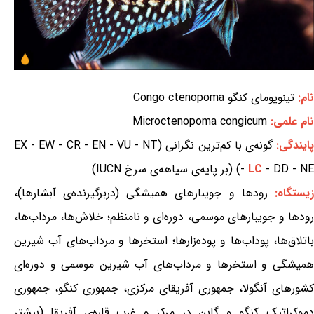
نام:
تینوپومای کنگو Congo ctenopoma
نام علمی:
Microctenopoma congicum
ایندگی:
گونه‌ی با کم‌ترین نگرانی (EX - EW - CR - EN - VU - NT
- DD - NE) (بر پایه‌ی سیاهه‌ی سرخ IUCN)
LC
-
یستگاه:
رودها و جویبارهای همیشگی (دربرگیرنده‌ی آبشارها)،
رودها و جویبارهای موسمی، دوره‌ای و نامنظم؛ خلاش‌ها، مرداب‌ها،
باتلاق‌ها، پوداب‌ها و پوده‌زارها؛ استخرها و مرداب‌های آب شیرین
همیشگی و استخرها و مرداب‌های آب شیرین موسمی و دوره‌ای
کشورهای آنگولا، جمهوری آفریقای مرکزی، جمهوری کنگو، جمهوری
دموکراتیک کنگو و گابن در مرکز و غرب قاره‌ی آفریقا (بیشتر