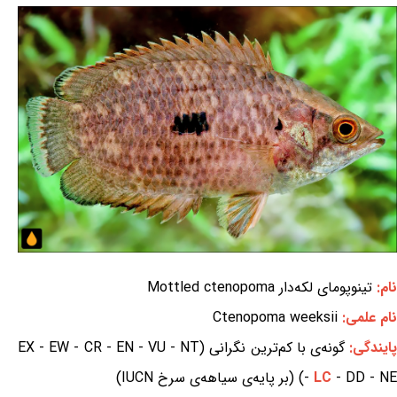
نام:
تینوپومای لکه‌دار Mottled ctenopoma
نام علمی:
Ctenopoma weeksii
ایندگی:
گونه‌ی با کم‌ترین نگرانی (EX - EW - CR - EN - VU - NT
- DD - NE) (بر پایه‌ی سیاهه‌ی سرخ IUCN)
LC
-