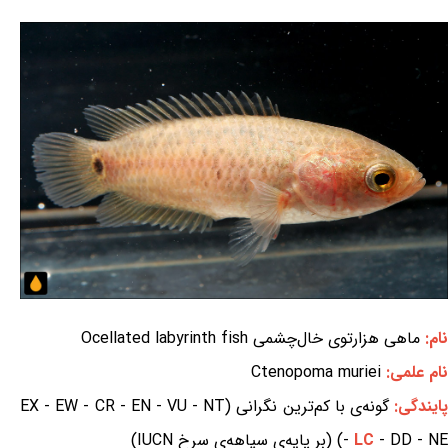
نام:
ماهی هزارتوی خال‌چشمی Ocellated labyrinth fish
نام علمی:
Ctenopoma muriei
ایندگی:
گونه‌ی با کم‌ترین نگرانی (EX - EW - CR - EN - VU - NT
- DD - NE) (بر پایه‌ی سیاهه‌ی سرخ IUCN)
LC
-