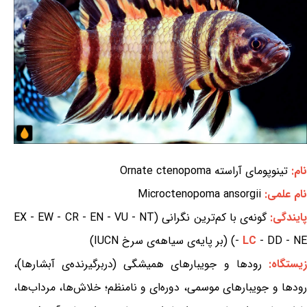
نام:
تینوپومای آراسته Ornate ctenopoma
نام علمی:
Microctenopoma ansorgii
ایندگی:
گونه‌ی با کم‌ترین نگرانی (EX - EW - CR - EN - VU - NT
- DD - NE) (بر پایه‌ی سیاهه‌ی سرخ IUCN)
LC
-
یستگاه:
رودها و جویبارهای همیشگی (دربرگیرنده‌ی آبشارها)،
رودها و جویبارهای موسمی، دوره‌ای و نامنظم؛ خلاش‌ها، مرداب‌ها،