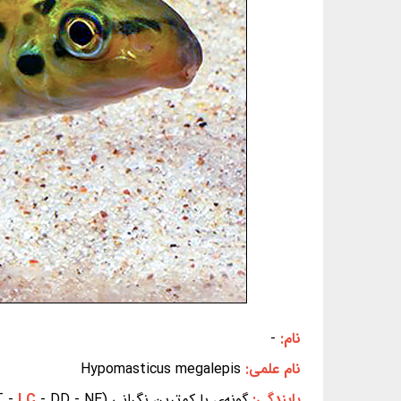
نام:
-
نام علمی:
Hypomasticus megalepis
پایندگی:
گونه‌ی با کم‌ترین نگرانی (EX - EW - CR - EN - VU - NT -
- DD - NE) (بر پایه‌ی سیاهه‌ی سرخ IUCN)
LC