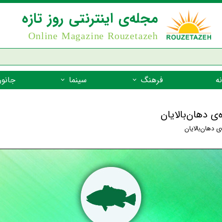
مجله‌ی اینترنتی روز تازه
Online Magazine Rouzetazeh
ه
فرهنگ
سینما
جانور
داستان
بازیگران فیلم
جانوران مهره
‌ی دهان‌بالایان
نام‌نامه
بهترین فیلم‌ها
جانوران مهر
‌ی دهان‌بالایان
میراث جهانی یونسکو
جانوران مهر
ضرب المثل
جانوران مهر
شعر فارسی
جانوران مه
زندگینامه‌ی بزرگان
جانوران مهر
گفتاورد