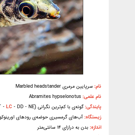
نام:
سرپایین مرمری Marbled headstander
نام علمی:
Abramites hypselonotus
پایندگی:
گونه‌ی با کم‌ترین نگرانی (EX - EW - CR - EN - VU - NT -
- DD - NE) (بر پایه‌ی سیاهه‌ی سرخ IUCN)
LC
زیستگاه:
آب‌های گرمسیری حوضه‌ی رودهای اورینوکو، آم
اندازه:
بدن به درازای ۱۴ سانتی‌متر