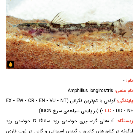
نام:
-
نام علمی:
Amphilius longirostris
ایندگی:
گونه‌ی با کم‌ترین نگرانی (EX - EW - CR - EN - VU - NT
- DD - NE) (بر پایه‌ی سیاهه‌ی سرخ IUCN)
LC
-
زیستگاه:
آب‌های گرمسیری حوضه‌ی رود ساناگا تا حوضه‌ی رود
اوگوئه در کشورهای کامرون، گینه‌ی استوایی و گابن در غرب قاره‌ی