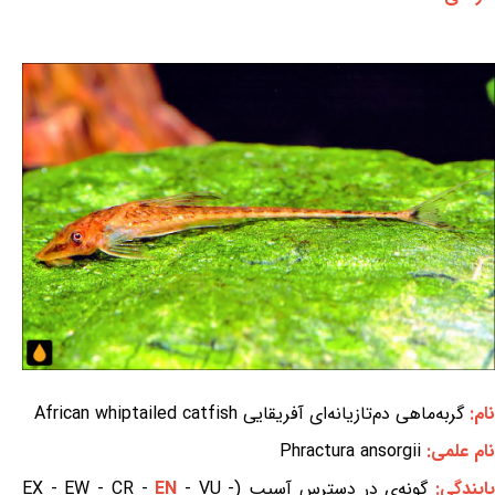
نام:
گربه‌ماهی دم‌تازیانه‌ای آفریقایی African whiptailed catfish
نام علمی:
Phractura ansorgii
ایندگی:
گونه‌ی در دسترس آسیب (EX - EW - CR -
- VU -
EN