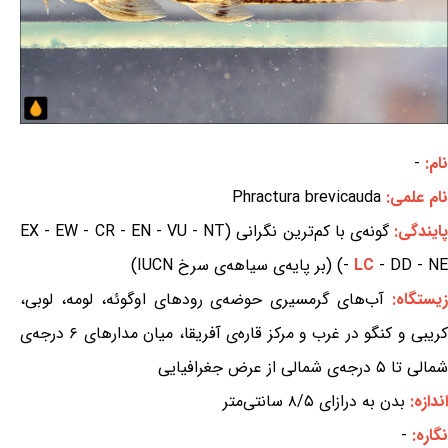
نام:
-
نام علمی:
Phractura brevicauda
ایندگی:
گونه‌ی با کم‌ترین نگرانی (EX - EW - CR - EN - VU - NT
- DD - NE) (بر پایه‌ی سیاهه‌ی سرخ IUCN)
LC
-
یستگاه:
آب‌های گرمسیری حوضه‌ی رودهای اوگوئه، لومه، لوبی،
کریبی و کنگو در غرب و مرکز قاره‌ی آفریقا، میان مدارهای ۶ درجه‌ی
شمالی تا ۵ درجه‌ی شمالی از عرض جغرافیایی
اندازه:
بدن به درازای ۸/۵ سانتی‌متر
نگاره:
-