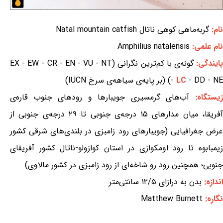
نام:
گربه‌ماهی کوهی ناتال Natal mountain catfish
نام علمی:
Amphilius natalensis
ایندگی:
گونه‌ی با کم‌ترین نگرانی (EX - EW - CR - EN - VU - NT
- DD - NE) (بر پایه‌ی سیاهه‌ی سرخ IUCN)
LC
-
یستگاه:
آب‌های گرمسیری جویبارها و رودهای جنوب قاره‌ی
آفریقا، میان مدارهای ۱۵ درجه‌ی جنوبی تا ۲۹ درجه‌ی جنوبی از
عرض جغرافیایی (جویبارهای رود زامبزی در بلندی‌های شرقی کشور
زیمبابوه تا رود اومکوازی در استان کوازولو-ناتال کشور آفریقای
جنوبی؛ همچنین رود رو شاخه‌ای از رود زامبزی در کشور مالاوی)
اندازه:
بدن به درازای ۱۲/۵ سانتی‌متر
نگاره:
Matthew Burnett