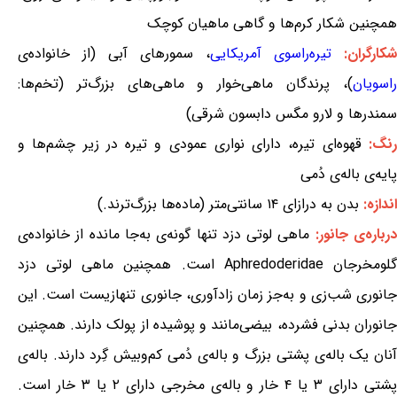
همچنین شکار کرم‌ها و گاهی ماهیان کوچک
شکارگران:
تیره‌راسوی آمریکایی
، سمورهای آبی (از خانواده‌ی
راسویان
)، پرندگان ماهی‌خوار و ماهی‌های بزرگ‌تر (تخم‌ها:
سمندرها و لارو مگس دابسون شرقی)
نگ:
قهوه‌ای تیره، دارای نواری عمودی و تیره در زیر چشم‌ها و
پایه‌ی باله‌ی دُمی
اندازه:
بدن به درازای ۱۴ سانتی‌متر (ماده‌ها بزرگ‌ترند.)
رباره‌ی جانور:
ماهی لوتی دزد تنها گونه‌ی به‌جا مانده از خانواده‌ی
گلومخرجان Aphredoderidae است. همچنین ماهی لوتی دزد
جانوری شب‌زی و به‌جز زمان زادآوری، جانوری تنهازیست است. این
جانوران بدنی فشرده، بیضی‌مانند و پوشیده از پولک دارند. همچنین
آنان یک باله‌ی پشتی بزرگ و باله‌ی دُمی کم‌وبیش گِرد دارند. باله‌ی
پشتی دارای ۳ یا ۴ خار و باله‌ی مخرجی دارای ۲ یا ۳ خار است.