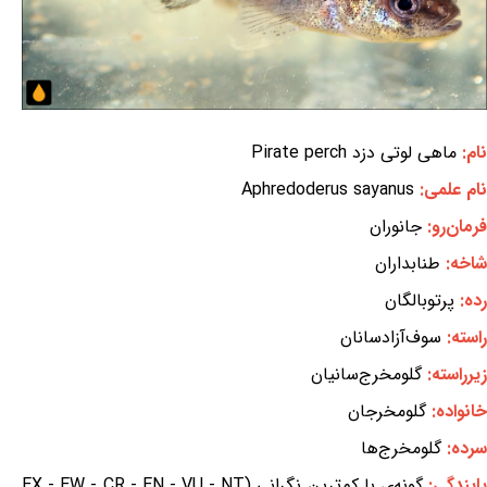
نام:
ماهی لوتی دزد Pirate perch
نام علمی:
Aphredoderus sayanus
فرمان‌رو:
جانوران
شاخه:
طنابداران
رده:
پرتوبالگان
راسته:
سوف‌آزادسانان
زیرراسته:
گلومخرج‌سانیان
خانواده:
گلومخرجان
سرده:
گلومخرج‌ها
ایندگی:
گونه‌ی با کم‌ترین نگرانی (EX - EW - CR - EN - VU - NT