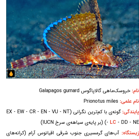
نام:
خروسک‌ماهی گالاپاگوس Galapagos gurnard
نام علمی:
Prionotus miles
ایندگی:
گونه‌ی با کم‌ترین نگرانی (EX - EW - CR - EN - VU - NT
- DD - NE) (بر پایه‌ی سیاهه‌ی سرخ IUCN)
LC
-
یستگاه:
آب‌های گرمسیری جنوب شرقی اقیانوس آرام (کرانه‌های