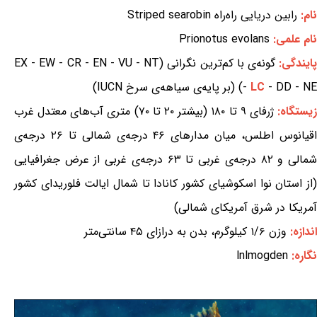
نام:
رابین دریایی راه‌راه Striped searobin
نام علمی:
Prionotus evolans
ایندگی:
گونه‌ی با کم‌ترین نگرانی (EX - EW - CR - EN - VU - NT
- DD - NE) (بر پایه‌ی سیاهه‌ی سرخ IUCN)
LC
-
یستگاه:
ژرفای ۹ تا ۱۸۰ (بیشتر ۲۰ تا ۷۰) متری آب‌های معتدل غرب
اقیانوس اطلس، میان مدارهای ۴۶ درجه‌ی شمالی تا ۲۶ درجه‌ی
شمالی و ۸۲ درجه‌ی غربی تا ۶۳ درجه‌ی غربی از عرض جغرافیایی
(از استان نوا اسکوشیای کشور کانادا تا شمال ایالت فلوریدای کشور
آمریکا در شرق آمریکای شمالی)
اندازه:
وزن ۱/۶ کیلوگرم، بدن به درازای ۴۵ سانتی‌متر
نگاره:
lnlmogden