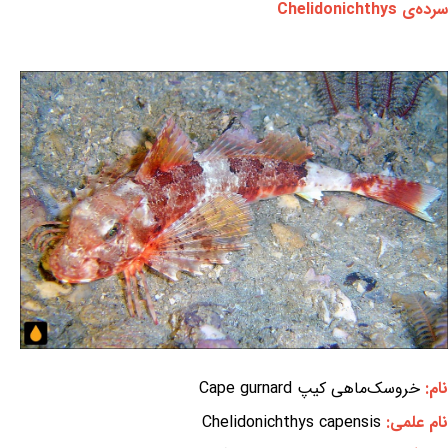
سرده‌ی Chelidonichthys
نام:
خروسک‌ماهی کیپ Cape gurnard
نام علمی:
Chelidonichthys capensis