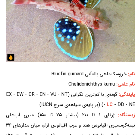
نام:
خروسک‌ماهی باله‌آبی Bluefin gurnard
نام علمی:
Chelidonichthys kumu
ایندگی:
گونه‌ی با کم‌ترین نگرانی (EX - EW - CR - EN - VU - NT
- DD - NE) (بر پایه‌ی سیاهه‌ی سرخ IUCN)
LC
-
یستگاه:
ژرفای ۱ تا ۲۰۰ (بیشتر ۷۵ تا ۱۵۰) متری آب‌های
نیمه‌گرمسیری اقیانوس هند و غرب اقیانوس آرام، میان مدارهای ۳۴