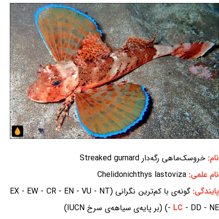
نام:
خروسک‌ماهی رگه‌دار Streaked gurnard
نام علمی:
Chelidonichthys lastoviza
ایندگی:
گونه‌ی با کم‌ترین نگرانی (EX - EW - CR - EN - VU - NT
- DD - NE) (بر پایه‌ی سیاهه‌ی سرخ IUCN)
LC
-