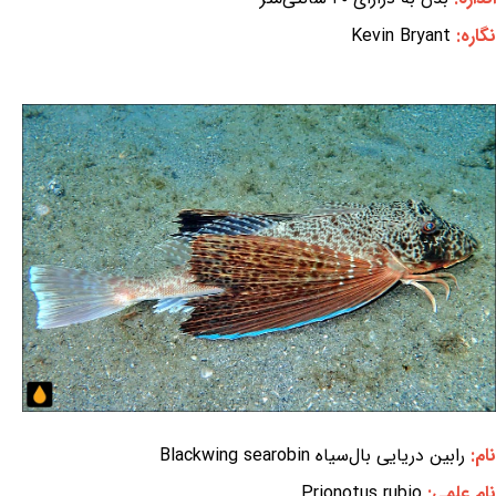
نگاره:
Kevin Bryant
نام:
رابین دریایی بال‌سیاه Blackwing searobin
نام علمی:
Prionotus rubio