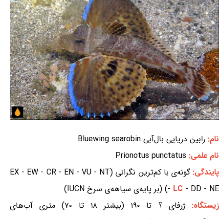
نام:
رابین دریایی بال‌آبی Bluewing searobin
نام علمی:
Prionotus punctatus
ایندگی:
گونه‌ی با کم‌ترین نگرانی (EX - EW - CR - EN - VU - NT
- DD - NE) (بر پایه‌ی سیاهه‌ی سرخ IUCN)
LC
-
یستگاه:
ژرفای ؟ تا ۱۹۰ (بیشتر ۱۸ تا ۷۰) متری آب‌های