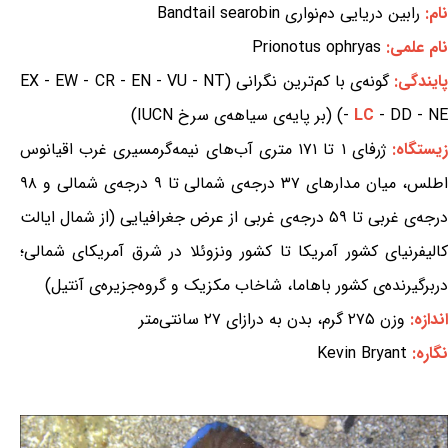
نام:
رابین دریایی دم‌نواری Bandtail searobin
نام علمی:
Prionotus ophryas
ایندگی:
گونه‌ی با کم‌ترین نگرانی (EX - EW - CR - EN - VU - NT
- DD - NE) (بر پایه‌ی سیاهه‌ی سرخ IUCN)
LC
-
یستگاه:
ژرفای ۱ تا ۱۷۱ متری آب‌های نیمه‌گرمسیری غرب اقیانوس
اطلس، میان مدارهای ۳۷ درجه‌ی شمالی تا ۹ درجه‌ی شمالی و ۹۸
درجه‌ی غربی تا ۵۹ درجه‌ی غربی از عرض جغرافیایی (از شمال ایالت
کالیفرنیای کشور آمریکا تا کشور ونزوئلا در شرق آمریکای شمالی؛
دربرگیرنده‌ی کشور باهاما، شاخاب مکزیک و گروه‌جزیره‌ی آنتیل)
اندازه:
وزن ۲۷۵ گرم، بدن به درازای ۲۷ سانتی‌متر
نگاره:
Kevin Bryant