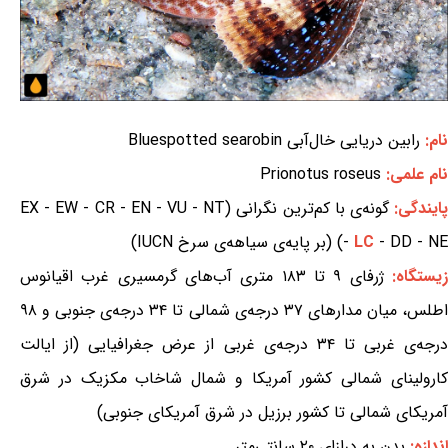
نام:
رابین دریایی خال‌آبی Bluespotted searobin
نام علمی:
Prionotus roseus
ایندگی:
گونه‌ی با کم‌ترین نگرانی (EX - EW - CR - EN - VU - NT
- DD - NE) (بر پایه‌ی سیاهه‌ی سرخ IUCN)
LC
-
یستگاه:
ژرفای ۹ تا ۱۸۳ متری آب‌های گرمسیری غرب اقیانوس
اطلس، میان مدارهای ۳۷ درجه‌ی شمالی تا ۳۴ درجه‌ی جنوبی و ۹۸
درجه‌ی غربی تا ۳۴ درجه‌ی غربی از عرض جغرافیایی (از ایالت
کارولینای شمالی کشور آمریکا و شمال شاخاب مکزیک در شرق
آمریکای شمالی تا کشور برزیل در شرق آمریکای جنوبی)
اندازه:
بدن به درازای ۲۰ سانتی‌متر