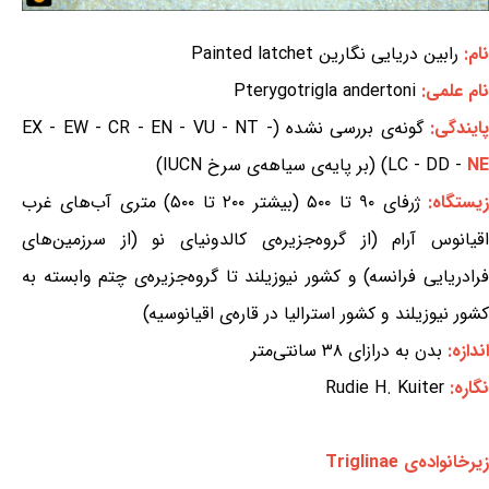
نام:
رابین دریایی نگارین Painted latchet
نام علمی:
Pterygotrigla andertoni
ایندگی:
گونه‌ی بررسی نشده (EX - EW - CR - EN - VU - NT -
NE
LC - DD -
) (بر پایه‌ی سیاهه‌ی سرخ IUCN)
یستگاه:
ژرفای ۹۰ تا ۵۰۰ (بیشتر ۲۰۰ تا ۵۰۰) متری آب‌های غرب
اقیانوس آرام (از گروه‌جزیره‌ی کالدونیای نو (از سرزمین‌های
فرادریایی فرانسه) و کشور نیوزیلند تا گروه‌جزیره‌ی چتم وابسته به
کشور نیوزیلند و کشور استرالیا در قاره‌ی اقیانوسیه)
اندازه:
بدن به درازای ۳۸ سانتی‌متر
نگاره:
Rudie H. Kuiter
زیرخانواده‌ی Triglinae