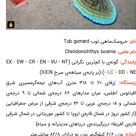
نام:
خروسک‌ماهی توب Tub gurnard
نام علمی:
Chelidonichthys lucerna
ایندگی:
گونه‌ی با کم‌ترین نگرانی (EX - EW - CR - EN - VU - NT
- DD - NE) (بر پایه‌ی سیاهه‌ی سرخ IUCN)
LC
-
زیستگاه:
ژرفای ۲۰ تا ۳۱۸ متری آب‌های نیمه‌گرمسیری شرق
اقیانوس اطلس، میان مدارهای ۶۶ درجه‌ی شمالی تا ۹ درجه‌ی
شمالی و ۱۸ درجه‌ی غربی تا ۴۲ درجه‌ی شرقی از عرض جغرافیایی
(از کشور نروژ در شمال قاره‌ی اروپا تا کشور موریتانی در شمال شرقی
قاره‌ی آفریقا؛ دربرگیرنده‌ی دریاهای مدیترانه و سیاه)
اندازه:
وزن ۶/۶ کیلوگرم، بدن به درازای ۸۲/۸ سانتی‌متر