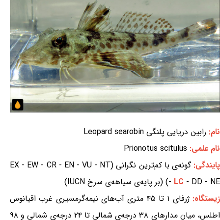
نام:
رابین دریایی پلنگی Leopard searobin
نام علمی:
Prionotus scitulus
ایندگی:
گونه‌ی با کم‌ترین نگرانی (EX - EW - CR - EN - VU - NT
- DD - NE) (بر پایه‌ی سیاهه‌ی سرخ IUCN)
LC
-
یستگاه:
ژرفای ۱ تا ۴۵ متری آب‌های نیمه‌گرمسیری غرب اقیانوس
اطلس، میان مدارهای ۳۸ درجه‌ی شمالی تا ۲۴ درجه‌ی شمالی و ۹۸