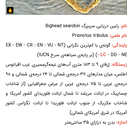
نام:
رابین دریایی سربزرگ Bighead searobin
نام علمی:
Prionotus tribulus
ایندگی:
گونه‌ی با کم‌ترین نگرانی (EX - EW - CR - EN - VU - NT
- DD - NE) (بر پایه‌ی سیاهه‌ی سرخ IUCN)
LC
-
یستگاه:
ژرفای ۹ تا ۱۸۳ متری آب‌های نیمه‌گرمسیری غرب اقیانوس
اطلس، میان مدارهای ۳۷ درجه‌ی شمالی تا ۲۴ درجه‌ی شمالی و ۹۸
درجه‌ی غربی تا ۷۵ درجه‌ی غربی از عرض جغرافیایی (از شاخاب
چساپیک در ایالت مریلند تا شمال ایالت فلوریدای کشور آمریکا و
شاخاب مکزیک از جنوب ایالت فلوریدا تا ایالت تگزاس کشور
آمریکا در شرق آمریکای شمالی)
اندازه:
بدن به درازای ۳۵ سانتی‌متر