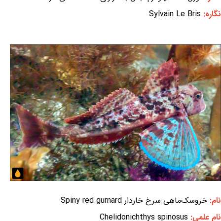
نگاره:
Sylvain Le Bris
نام:
خروسک‌ماهی سرخ خاردار Spiny red gurnard
نام علمی:
Chelidonichthys spinosus