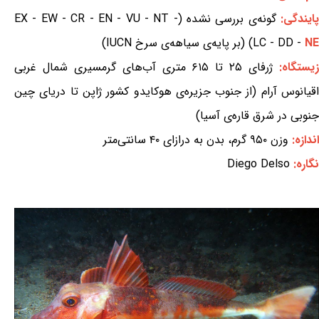
ایندگی:
گونه‌ی بررسی نشده (EX - EW - CR - EN - VU - NT -
NE
LC - DD -
) (بر پایه‌ی سیاهه‌ی سرخ IUCN)
یستگاه:
ژرفای ۲۵ تا ۶۱۵ متری آب‌های گرمسیری شمال غربی
اقیانوس آرام (از جنوب جزیره‌ی هوکایدو کشور ژاپن تا دریای چین
جنوبی در شرق قاره‌ی آسیا)
اندازه:
وزن ۹۵۰ گرم، بدن به درازای ۴۰ سانتی‌متر
نگاره:
Diego Delso