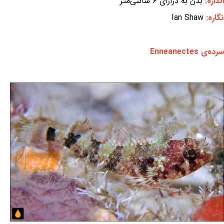
اندازه:
بدن به درازای ۶ سانتی‌متر
نگاره:
Ian Shaw
سرده‌ی Enneanectes