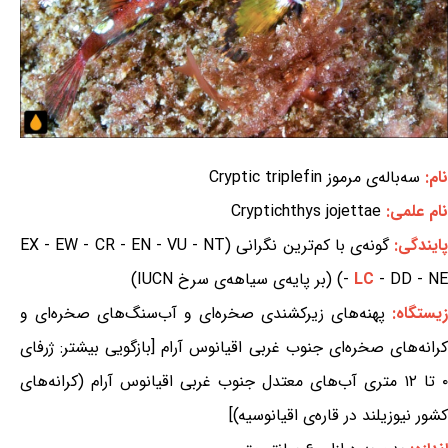
نام:
سه‌باله‌ی مرموز Cryptic triplefin
نام علمی:
Cryptichthys jojettae
ایندگی:
گونه‌ی با کم‌ترین نگرانی (EX - EW - CR - EN - VU - NT
- DD - NE) (بر پایه‌ی سیاهه‌ی سرخ IUCN)
LC
-
زیستگاه:
پهنه‌های زیرکشندی صخره‌ای و آب‌سنگ‌های صخره‌ای و
کرانه‌های صخره‌ای جنوب غربی اقیانوس آرام [بازگویی بیشتر: ژرفای
۰ تا ۱۲ متری آب‌های معتدل جنوب غربی اقیانوس آرام (کرانه‌های
کشور نیوزیلند در قاره‌ی اقیانوسیه)]