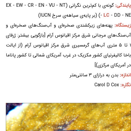
ایندگی:
گونه‌ی با کم‌ترین نگرانی (EX - EW - CR - EN - VU - NT
- DD - NE) (بر پایه‌ی سیاهه‌ی سرخ IUCN)
LC
-
زیستگاه:
پهنه‌های زیرکشندی صخره‌ای و آب‌سنگ‌های صخره‌ای و
آب‌سنگ‌های مرجانی شرق مرکز اقیانوس آرام [بازگویی بیشتر: ژرفای
۱ تا ۵ متری آب‌های گرمسیری شرق مرکز اقیانوس آرام (از ایالت
باخا کالیفرنیای کشور مکزیک در غرب آمریکای شمالی تا کشور پاناما
در آمریکای مرکزی)]
اندازه:
بدن به درازای ۳ سانتی‌متر
نگاره:
Carol D Cox