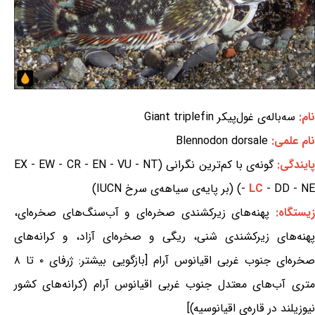
نام:
سه‌باله‌ی غول‌پیکر Giant triplefin
نام علمی:
Blennodon dorsale
ایندگی:
گونه‌ی با کم‌ترین نگرانی (EX - EW - CR - EN - VU - NT
- DD - NE) (بر پایه‌ی سیاهه‌ی سرخ IUCN)
LC
-
یستگاه:
پهنه‌های زیرکشندی صخره‌ای و آب‌سنگ‌های صخره‌ای،
پهنه‌های زیرکشندی شنی، ریگی و صخره‌ای آزاد، و کرانه‌های
صخره‌ای جنوب غربی اقیانوس آرام [بازگویی بیشتر: ژرفای ۰ تا ۸
متری آب‌های معتدل جنوب غربی اقیانوس آرام (کرانه‌های کشور
نیوزیلند در قاره‌ی اقیانوسیه)]