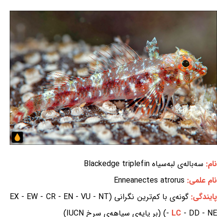
نام:
سه‌باله‌ی لبه‌سیاه Blackedge triplefin
نام علمی:
Enneanectes atrorus
ایندگی:
گونه‌ی با کم‌ترین نگرانی (EX - EW - CR - EN - VU - NT
- DD - NE) (بر پایه‌ی سیاهه‌ی سرخ IUCN)
LC
-