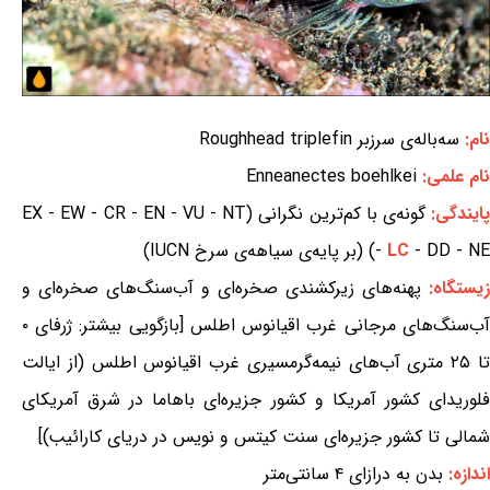
نام:
سه‌باله‌ی سرزبر Roughhead triplefin
نام علمی:
Enneanectes boehlkei
ایندگی:
گونه‌ی با کم‌ترین نگرانی (EX - EW - CR - EN - VU - NT
- DD - NE) (بر پایه‌ی سیاهه‌ی سرخ IUCN)
LC
-
زیستگاه:
پهنه‌های زیرکشندی صخره‌ای و آب‌سنگ‌های صخره‌ای و
آب‌سنگ‌های مرجانی غرب اقیانوس اطلس [بازگویی بیشتر: ژرفای ۰
تا ۲۵ متری آب‌های نیمه‌گرمسیری غرب اقیانوس اطلس (از ایالت
فلوریدای کشور آمریکا و کشور جزیره‌ای باهاما در شرق آمریکای
شمالی تا کشور جزیره‌ای سنت کیتس و نویس در دریای کارائیب)]
اندازه:
بدن به درازای ۴ سانتی‌متر