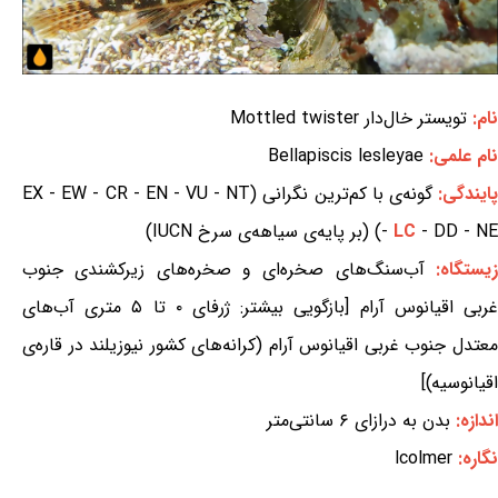
نام:
تویستر خال‌دار Mottled twister
نام علمی:
Bellapiscis lesleyae
ایندگی:
گونه‌ی با کم‌ترین نگرانی (EX - EW - CR - EN - VU - NT
- DD - NE) (بر پایه‌ی سیاهه‌ی سرخ IUCN)
LC
-
یستگاه:
آب‌سنگ‌های صخره‌ای و صخره‌های زیرکشندی جنوب
غربی اقیانوس آرام [بازگویی بیشتر: ژرفای ۰ تا ۵ متری آب‌های
معتدل جنوب غربی اقیانوس آرام (کرانه‌های کشور نیوزیلند در قاره‌ی
اقیانوسیه)]
اندازه:
بدن به درازای ۶ سانتی‌متر
نگاره:
lcolmer