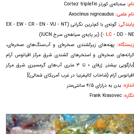
نام:
سه‌باله‌ی کورتز Cortez triplefin
نام علمی:
Axoclinus nigricaudus
ایندگی:
گونه‌ی با کم‌ترین نگرانی (EX - EW - CR - EN - VU - NT
- DD - NE) (بر پایه‌ی سیاهه‌ی سرخ IUCN)
LC
-
یستگاه:
پهنه‌های زیرکشندی صخره‌ای و آب‌سنگ‌های صخره‌ای،
کرانه‌های صخره‌ای و استخرهای کشندی شرق مرکز اقیانوس آرام
[بازگویی بیشتر: ژرفای ۰ تا ۳ متری آب‌های گرمسیری شرق مرکز
اقیانوس آرام (شاخاب کالیفرنیا در غرب آمریکای شمالی)]
اندازه:
بدن به درازای ۴/۵ سانتی‌متر
نگاره:
Frank Krasovec