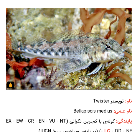
نام:
تویستر Twister
نام علمی:
Bellapiscis medius
ایندگی:
گونه‌ی با کم‌ترین نگرانی (EX - EW - CR - EN - VU - NT
- DD - NE) (بر پایه‌ی سیاهه‌ی سرخ IUCN)
LC
-