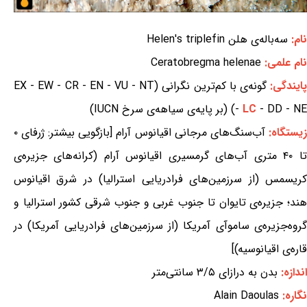
نام:
سه‌باله‌ی هلن Helen's triplefin
نام علمی:
Ceratobregma helenae
ایندگی:
گونه‌ی با کم‌ترین نگرانی (EX - EW - CR - EN - VU - NT
- DD - NE) (بر پایه‌ی سیاهه‌ی سرخ IUCN)
LC
-
زیستگاه:
آب‌سنگ‌های مرجانی اقیانوس آرام [بازگویی بیشتر: ژرفای ۰
تا ۴۰ متری آب‌های گرمسیری اقیانوس آرام (کرانه‌های جزیره‌ی
کریسمس (از سرزمین‌های فرادریایی استرالیا) در شرق اقیانوس
هند؛ جزیره‌ی تایوان تا جنوب غربی و جنوب شرقی کشور استرالیا و
گروه‌جزیره‌ی ساموآی آمریکا (از سرزمین‌های فرادریایی آمریکا) در
قاره‌ی اقیانوسیه)]
اندازه:
بدن به درازای ۳/۵ سانتی‌متر
نگاره:
Alain Daoulas