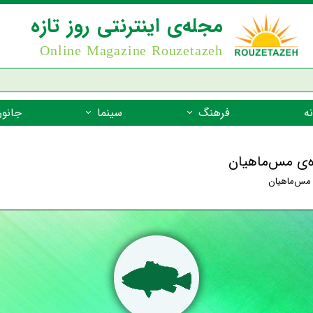
مجله‌ی اینترنتی روز تازه
Online Magazine Rouzetazeh
ه
فرهنگ
سینما
جانور
داستان
بازیگران فیلم
جانوران مهره
ده‌ی مس‌ماهیان
نام‌نامه
بهترین فیلم‌ها
جانوران مهر
 مس‌ماهیان
میراث جهانی یونسکو
جانوران مهر
ضرب المثل
جانوران مهر
شعر فارسی
جانوران مه
زندگینامه‌ی بزرگان
جانوران مهر
گفتاورد