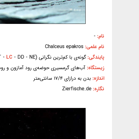
نام:
-
نام علمی:
Chalceus epakros
پایندگی:
گونه‌ی با کم‌ترین نگرانی (EX - EW - CR - EN - VU - NT -
- DD - NE) (بر پایه‌ی سیاهه‌ی سرخ IUCN)
LC
زیستگاه:
آب‌های گرمسیری حوضه‌ی رود آمازون و روده
اندازه:
بدن به درازای ۱۷/۴ سانتی‌متر
نگاره:
Zierfische.de