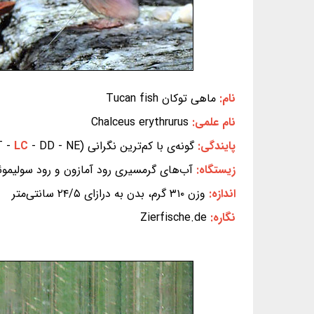
نام:
ماهی توکان Tucan fish
نام علمی:
Chalceus erythrurus
پایندگی:
گونه‌ی با کم‌ترین نگرانی (EX - EW - CR - EN - VU - NT -
- DD - NE) (بر پایه‌ی سیاهه‌ی سرخ IUCN)
LC
زیستگاه:
آب‌های گرمسیری رود آمازون و رود سولیموئز 
اندازه:
وزن ۳۱۰ گرم، بدن به درازای ۲۴/۵ سانتی‌متر
نگاره:
Zierfische.de