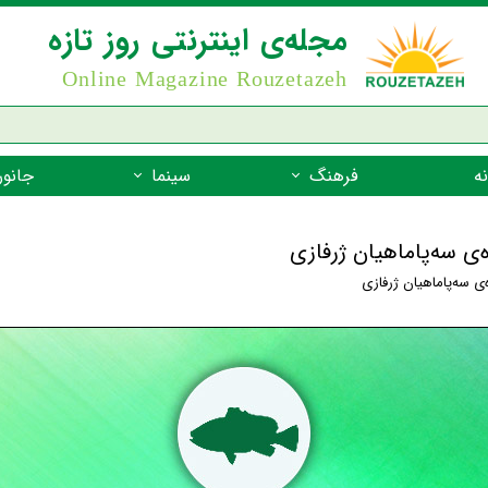
مجله‌ی اینترنتی روز تازه
Online Magazine Rouzetazeh
ه
فرهنگ
سینما
جانور
داستان
بازیگران فیلم
جانوران مهره
ه‌ی سه‌پاماهیان ژرفازی
نام‌نامه
بهترین فیلم‌ها
جانوران مهر
‌ی سه‌پاماهیان ژرفازی
میراث جهانی یونسکو
جانوران مهر
ضرب المثل
جانوران مهر
شعر فارسی
جانوران مه
زندگینامه‌ی بزرگان
جانوران مهر
گفتاورد