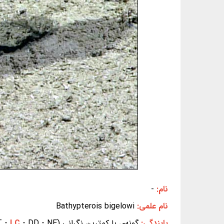
نام:
-
نام علمی:
Bathypterois bigelowi
پایندگی:
گونه‌ی با کم‌ترین نگرانی (EX - EW - CR - EN - VU - NT -
- DD - NE) (بر پایه‌ی سیاهه‌ی سرخ IUCN)
LC