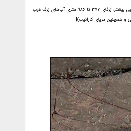
شیب‌های قاره‌ای و بخش‌های ژرف‌دریایی (۲۰۰ تا ۴۰۰۰ متر) (بسترهای سخت) در غرب مرکز اقیانوس اطلس [بازگویی بیشتر: ژرفای ۳۷۷ تا ۹۸۶ متری آب‌های ژرف غرب
ی و همچنین دریای کارائیب)]