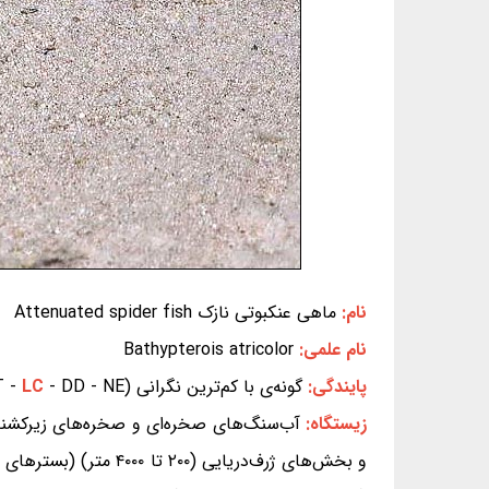
نام:
ماهی عنکبوتی نازک Attenuated spider fish
نام علمی:
Bathypterois atricolor
پایندگی:
گونه‌ی با کم‌ترین نگرانی (EX - EW - CR - EN - VU - NT -
- DD - NE) (بر پایه‌ی سیاهه‌ی سرخ IUCN)
LC
زیستگاه:
آب‌سنگ‌های صخره‌ای و صخره‌های زیرکشندی،