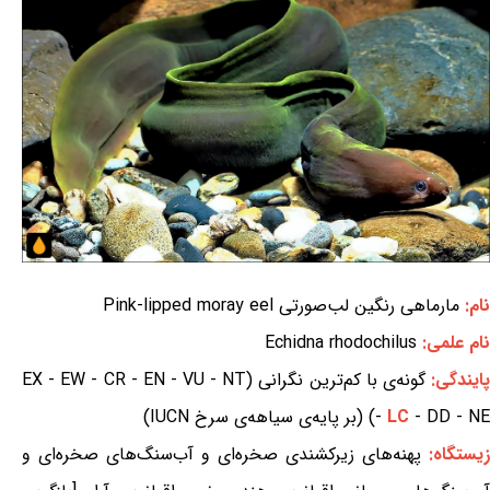
نام:
مارماهی رنگین لب‌صورتی Pink-lipped moray eel
نام علمی:
Echidna rhodochilus
ایندگی:
گونه‌ی با کم‌ترین نگرانی (EX - EW - CR - EN - VU - NT
- DD - NE) (بر پایه‌ی سیاهه‌ی سرخ IUCN)
LC
-
زیستگاه:
پهنه‌های زیرکشندی صخره‌ای و آب‌سنگ‌های صخره‌ای و