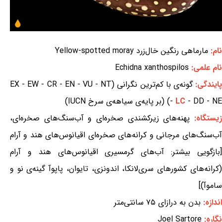
نام:
مارماهی رنگین خال‌زرد Yellow-spotted moray
نام علمی:
Echidna xanthospilos
ایندگی:
گونه‌ی با کم‌ترین نگرانی (EX - EW - CR - EN - VU - NT
- DD - NE) (بر پایه‌ی سیاهه‌ی سرخ IUCN)
LC
-
یستگاه:
پهنه‌های زیرکشندی صخره‌ای و آب‌سنگ‌های صخره‌ای،
آب‌سنگ‌های مرجانی و کرانه‌های صخره‌ای اقیانوس‌های هند و آرام
[بازگویی بیشتر: آب‌های گرمسیری اقیانوس‌های هند و آرام
(کرانه‌های کشورهای سری‌لانکا، اندونزی، تایوان، پاپوآ گینه‌ی نو و
ساموآ)]
اندازه:
بدن به درازای ۷۵ سانتی‌متر
نگاره:
Joel Sartore