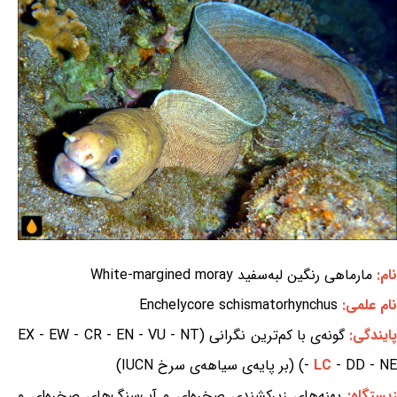
نام:
مارماهی رنگین لبه‌سفید White-margined moray
نام علمی:
Enchelycore schismatorhynchus
ایندگی:
گونه‌ی با کم‌ترین نگرانی (EX - EW - CR - EN - VU - NT
- DD - NE) (بر پایه‌ی سیاهه‌ی سرخ IUCN)
LC
-
زیستگاه:
پهنه‌های زیرکشندی صخره‌ای و آب‌سنگ‌های صخره‌ای و