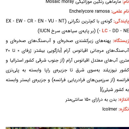
نام:
مارماهی رنگین موزائیکی Mosaic moray
نام علمی:
Enchelycore ramosa
ایندگی:
گونه‌ی با کم‌ترین نگرانی (EX - EW - CR - EN - VU - NT
- DD - NE) (بر پایه‌ی سیاهه‌ی سرخ IUCN)
LC
-
زیستگاه:
پهنه‌های زیرکشندی صخره‌ای و آب‌سنگ‌های صخره‌ای و
آب‌سنگ‌های مرجانی اقیانوس آرام [بازگویی بیشتر: ژرفای ۰ تا ۲۰
متری آب‌های معتدل اقیانوس آرام (از جنوب شرقی کشور استرالیا و
کشور نیوزیلند به‌سوی شرق تا جزیره‌ی راپا وابسته به پلی‌نزی
فرانسه (از سرزمین‌های فرادریایی فرانسه) و جزیره‌ی ایستر وابسته
به کشور شیلی)]
اندازه:
بدن به درازای ۱۵۰ سانتی‌متر
نگاره:
lcolmer