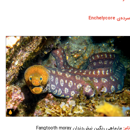
سرده‌ی Enchelycore
نام:
مارماهی رنگین نیش‌دندان Fangtooth moray