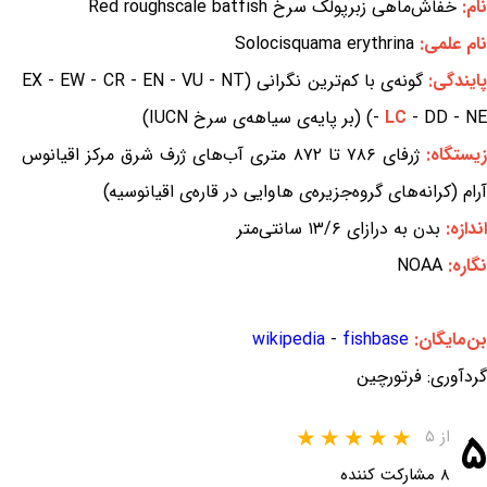
نام:
خفاش‌ماهی زبرپولک سرخ Red roughscale batfish
نام علمی:
Solocisquama erythrina
ایندگی:
گونه‌ی با کم‌ترین نگرانی (EX - EW - CR - EN - VU - NT
- DD - NE) (بر پایه‌ی سیاهه‌ی سرخ IUCN)
LC
-
یستگاه:
ژرفای ۷۸۶ تا ۸۷۲ متری آب‌های ژرف شرق مرکز اقیانوس
آرام (کرانه‌های گروه‌جزیره‌ی هاوایی در قاره‌ی اقیانوسیه)
اندازه:
بدن به درازای ۱۳/۶ سانتی‌متر
نگاره:
NOAA
بن‌مایگان:
fishbase
-
wikipedia
گردآوری: فرتورچین
۵
از ۵
۸ مشارکت کننده