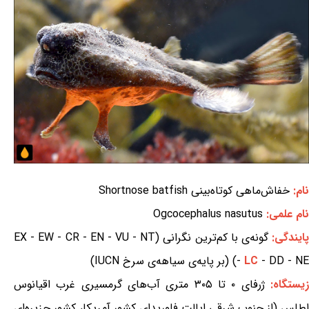
نام:
خفاش‌ماهی کوتاه‌بینی Shortnose batfish
نام علمی:
Ogcocephalus nasutus
ایندگی:
گونه‌ی با کم‌ترین نگرانی (EX - EW - CR - EN - VU - NT
- DD - NE) (بر پایه‌ی سیاهه‌ی سرخ IUCN)
LC
-
یستگاه:
ژرفای ۰ تا ۳۰۵ متری آب‌های گرمسیری غرب اقیانوس
اطلس (از جنوب شرقی ایالت فلوریدای کشور آمریکا، کشور جزیره‌ای