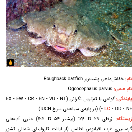
نام:
خفاش‌ماهی پشت‌زبر Roughback batfish
نام علمی:
Ogcocephalus parvus
ایندگی:
گونه‌ی با کم‌ترین نگرانی (EX - EW - CR - EN - VU - NT
- DD - NE) (بر پایه‌ی سیاهه‌ی سرخ IUCN)
LC
-
یستگاه:
ژرفای ۲۹ تا ۱۲۶ (بیشتر ۵۴ تا ۱۲۵) متری آب‌های
گرمسیری غرب اقیانوس اطلس (از ایالت کارولینای شمالی کشور