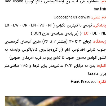
ام:
خفاش‌ماهی لب‌سرخ (خفاش‌ماهی گالاپاگوس) Red-lipped
batfish
نام علمی:
Ogcocephalus darwini
ایندگی:
گونه‌ی با کم‌ترین نگرانی (EX - EW - CR - EN - VU - NT
- DD - NE) (بر پایه‌ی سیاهه‌ی سرخ IUCN)
LC
-
یستگاه:
ژرفای ۳ تا ۱۲۰ (بیشتر ۳ تا ۷۶) متری آب‌های گرمسیری
جنوب شرقی اقیانوس آرام (از گروه‌جزیره‌ی گالاپاگوس وابسته به
کشور اکوادور به‌سوی جنوب تا کشور پرو در غرب آمریکای جنوبی)
ندازه:
بدن به درازای ۲۰/۳ سانتی‌متر برای نرها و ۲۱/۵ سانتی‌متر
برای ماده‌ها
نگاره:
Frank Krasovec