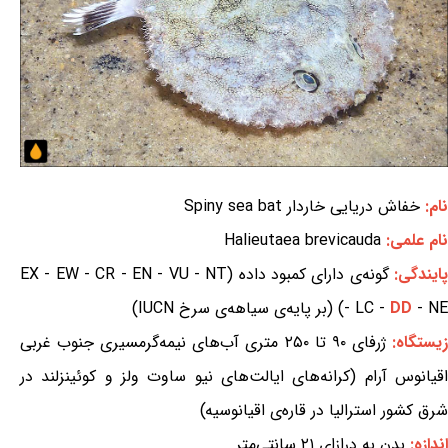
نام:
خفاش دریایی خاردار Spiny sea bat
نام علمی:
Halieutaea brevicauda
ایندگی:
گونه‌ی دارای کمبود داده (EX - EW - CR - EN - VU - NT
- NE) (بر پایه‌ی سیاهه‌ی سرخ IUCN)
DD
- LC -
یستگاه:
ژرفای ۹۰ تا ۲۵۰ متری آب‌های نیمه‌گرمسیری جنوب غربی
اقیانوس آرام (کرانه‌های ایالت‌های نیو ساوت ولز و کوئینزلند در
شرق کشور استرالیا در قاره‌ی اقیانوسیه)
اندازه:
بدن به درازای ۲۱ سانتی‌متر