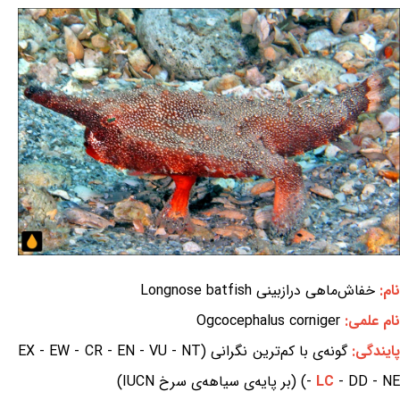
نام:
خفاش‌ماهی درازبینی Longnose batfish
نام علمی:
Ogcocephalus corniger
ایندگی:
گونه‌ی با کم‌ترین نگرانی (EX - EW - CR - EN - VU - NT
- DD - NE) (بر پایه‌ی سیاهه‌ی سرخ IUCN)
LC
-