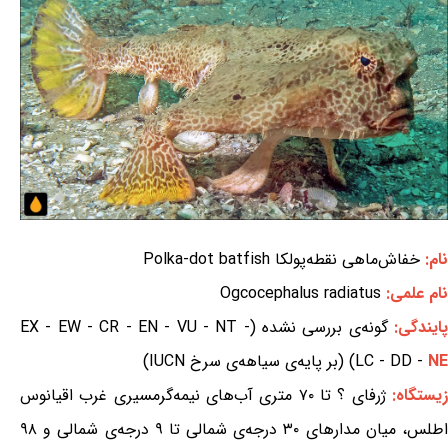
نام:
خفاش‌ماهی نقطه‌پولکا Polka-dot batfish
نام علمی:
Ogcocephalus radiatus
ایندگی:
گونه‌ی بررسی نشده (EX - EW - CR - EN - VU - NT -
NE
LC - DD -
) (بر پایه‌ی سیاهه‌ی سرخ IUCN)
یستگاه:
ژرفای ؟ تا ۷۰ متری آب‌های نیمه‌گرمسیری غرب اقیانوس
اطلس، میان مدارهای ۳۰ درجه‌ی شمالی تا ۹ درجه‌ی شمالی و ۹۸