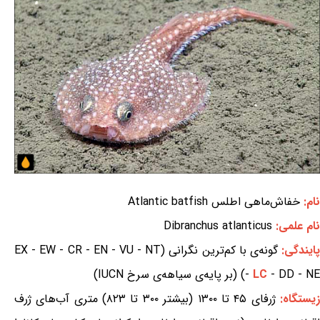
نام:
خفاش‌ماهی اطلس Atlantic batfish
نام علمی:
Dibranchus atlanticus
ایندگی:
گونه‌ی با کم‌ترین نگرانی (EX - EW - CR - EN - VU - NT
- DD - NE) (بر پایه‌ی سیاهه‌ی سرخ IUCN)
LC
-
یستگاه:
ژرفای ۴۵ تا ۱۳۰۰ (بیشتر ۳۰۰ تا ۸۲۳) متری آب‌های ژرف