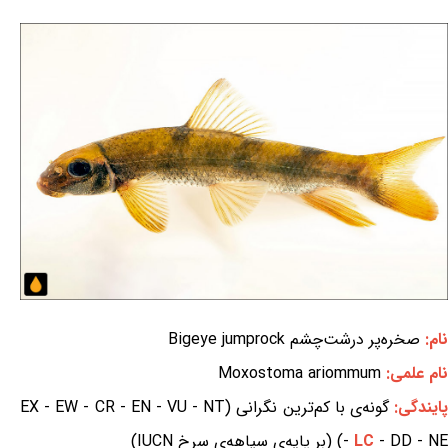
نام:
صخره‌پر درشت‌چشم Bigeye jumprock
نام علمی:
Moxostoma ariommum
ایندگی:
گونه‌ی با کم‌ترین نگرانی (EX - EW - CR - EN - VU - NT
- DD - NE) (بر پایه‌ی سیاهه‌ی سرخ IUCN)
LC
-