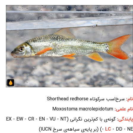
نام:
سرخ‌اسب سرکوتاه Shorthead redhorse
نام علمی:
Moxostoma macrolepidotum
ایندگی:
گونه‌ی با کم‌ترین نگرانی (EX - EW - CR - EN - VU - NT
- DD - NE) (بر پایه‌ی سیاهه‌ی سرخ IUCN)
LC
-