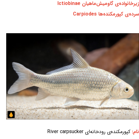
زیرخانواده‌ی گاومیش‌ماهیان Ictiobinae
سرده‌ی کپورمکنده‌ها Carpiodes
نام:
کپورمکنده‌ی رودخانه‌ای River carpsucker