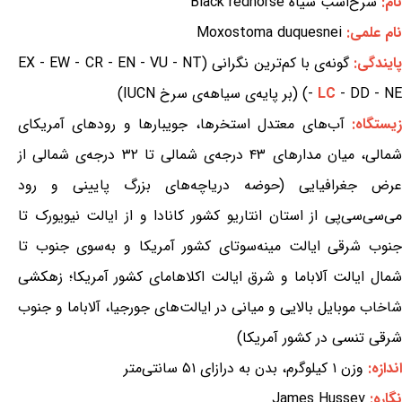
نام:
سرخ‌اسب سیاه Black redhorse
نام علمی:
Moxostoma duquesnei
ایندگی:
گونه‌ی با کم‌ترین نگرانی (EX - EW - CR - EN - VU - NT
- DD - NE) (بر پایه‌ی سیاهه‌ی سرخ IUCN)
LC
-
یستگاه:
آب‌های معتدل استخرها، جویبارها و رودهای آمریکای
شمالی، میان مدارهای ۴۳ درجه‌ی شمالی تا ۳۲ درجه‌ی شمالی از
عرض جغرافیایی (حوضه دریاچه‌های بزرگ پایینی و رود
می‌سی‌سی‌پی از استان انتاریو کشور کانادا و از ایالت نیویورک تا
جنوب شرقی ایالت مینه‌سوتای کشور آمریکا و به‌سوی جنوب تا
شمال ایالت آلاباما و شرق ایالت اکلاهامای کشور آمریکا؛ زهکشی
شاخاب موبایل بالایی و میانی در ایالت‌های جورجیا، آلاباما و جنوب
شرقی تنسی در کشور آمریکا)
اندازه:
وزن ۱ کیلوگرم، بدن به درازای ۵۱ سانتی‌متر
نگاره:
James Hussey