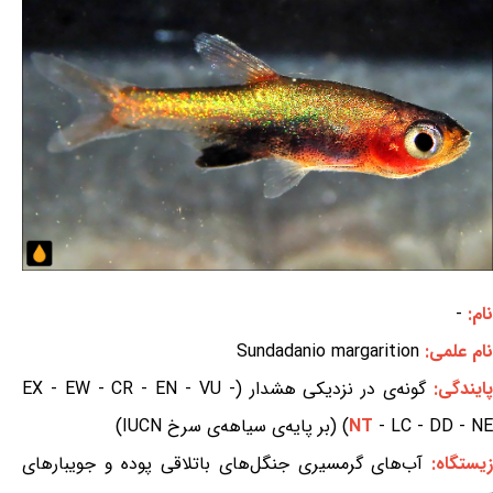
نام:
-
نام علمی:
Sundadanio margarition
ایندگی:
گونه‌ی در نزدیکی هشدار (EX - EW - CR - EN - VU -
- LC - DD - NE) (بر پایه‌ی سیاهه‌ی سرخ IUCN)
NT
یستگاه:
آب‌های گرمسیری جنگل‌های باتلاقی پوده و جویبارهای