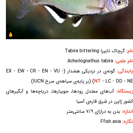
نام:
گرچاک تابیرا Tabira bitterling
نام علمی:
Acheilognathus tabira
ایندگی:
گونه‌ی در نزدیکی هشدار (EX - EW - CR - EN - VU -
- LC - DD - NE) (بر پایه‌ی سیاهه‌ی سرخ IUCN)
NT
یستگاه:
آب‌های معتدل رودها، جویبارها، دریاچه‌ها و آبگیرهای
کشور ژاپن در شرق قاره‌ی آسیا
اندازه:
بدن به درازای ۷/۹ سانتی‌متر
نگاره:
Ffish.asia