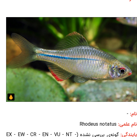
نام:
-
نام علمی:
Rhodeus notatus
ایندگی:
گونه‌ی بررسی نشده (EX - EW - CR - EN - VU - NT -