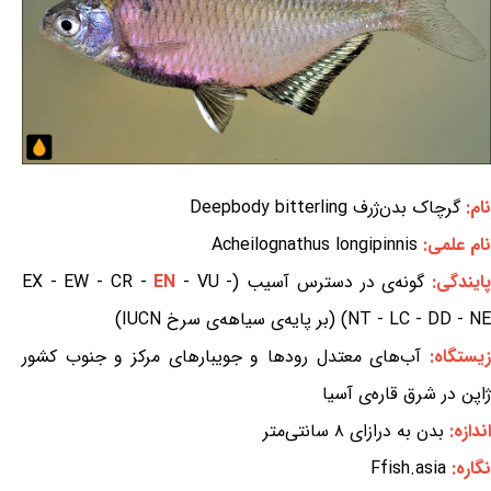
نام:
گرچاک بدن‌ژرف Deepbody bitterling
نام علمی:
Acheilognathus longipinnis
ایندگی:
گونه‌ی در دسترس آسیب (EX - EW - CR -
- VU -
EN
NT - LC - DD - NE) (بر پایه‌ی سیاهه‌ی سرخ IUCN)
یستگاه:
آب‌های معتدل رودها و جویبارهای مرکز و جنوب کشور
ژاپن در شرق قاره‌ی آسیا
اندازه:
بدن به درازای ۸ سانتی‌متر
نگاره:
Ffish.asia