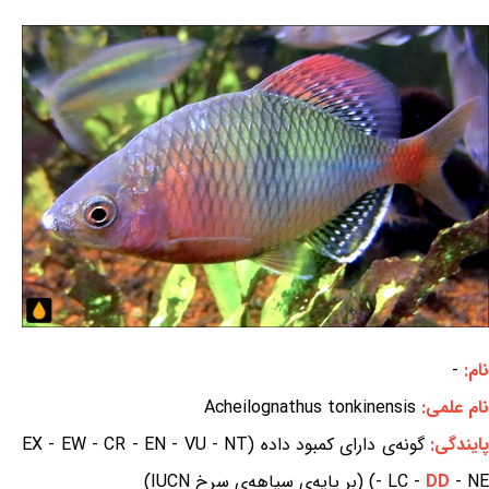
نام:
-
نام علمی:
Acheilognathus tonkinensis
ایندگی:
گونه‌ی دارای کمبود داده (EX - EW - CR - EN - VU - NT
- NE) (بر پایه‌ی سیاهه‌ی سرخ IUCN)
DD
- LC -