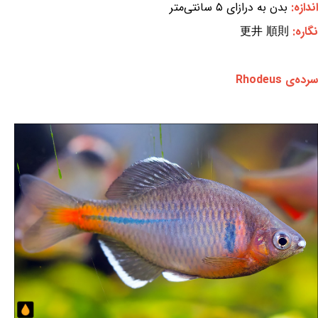
اندازه:
بدن به درازای ۵ سانتی‌متر
نگاره:
更井 順則
سرده‌ی Rhodeus