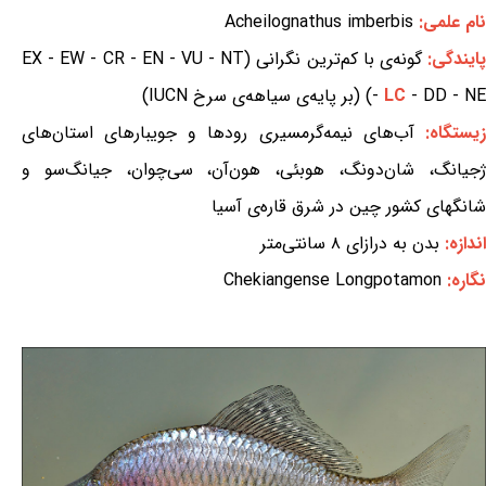
نام علمی:
Acheilognathus imberbis
ایندگی:
گونه‌ی با کم‌ترین نگرانی (EX - EW - CR - EN - VU - NT
- DD - NE) (بر پایه‌ی سیاهه‌ی سرخ IUCN)
LC
-
یستگاه:
آب‌های نیمه‌گرمسیری رودها و جویبارهای استان‌های
ژجیانگ، شان‌دونگ، هوبئی، هون‌آن، سی‌چوان، جیانگ‌سو و
شانگهای کشور چین در شرق قاره‌ی آسیا
اندازه:
بدن به درازای ۸ سانتی‌متر
نگاره:
Chekiangense Longpotamon