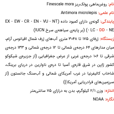
نام:
روغن‌ماهی پولک‌ریز Finescale mora
نام علمی:
Antimora microlepis
ایندگی:
گونه‌ی دارای کمبود داده (EX - EW - CR - EN - VU - NT
- NE) (بر پایه‌ی سیاهه‌ی سرخ IUCN)
DD
- LC -
یستگاه:
ژرفای ۱۷۵ تا ۳۰۴۸ متری آب‌های ژرف شمال اقیانوس آرام،
میان مدارهای ۶۴ درجه‌ی شمالی تا ۱۲ درجه‌ی شمالی و ۱۳۳ درجه‌ی
شرقی تا ۱۰۶ درجه‌ی غربی از عرض جغرافیایی (از جزیره‌ی شیکوکو
کشور ژاپن در شرق قاره‌ی آسیا تا دره‌ی ناوارین در دریای برینگ،
شاخاب کالیفرنیا در غرب آمریکای شمالی و آب‌سنگ جانستون (از
سرزمین‌های فرادریایی آمریکا))
اندازه:
وزن ۲/۱ کیلوگرم، بدن به درازای ۷۵ سانتی‌متر
نگاره:
NOAA