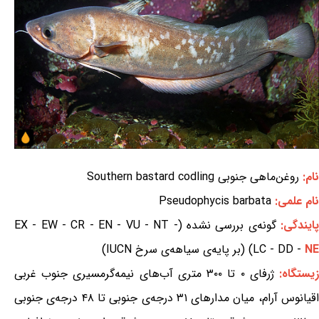
نام:
روغن‌ماهی جنوبی Southern bastard codling
نام علمی:
Pseudophycis barbata
ایندگی:
گونه‌ی بررسی نشده (EX - EW - CR - EN - VU - NT -
NE
LC - DD -
) (بر پایه‌ی سیاهه‌ی سرخ IUCN)
یستگاه:
ژرفای ۰ تا ۳۰۰ متری آب‌های نیمه‌گرمسیری جنوب غربی
اقیانوس آرام، میان مدارهای ۳۱ درجه‌ی جنوبی تا ۴۸ درجه‌ی جنوبی