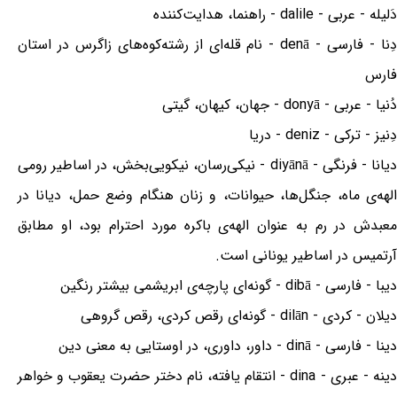
دَلیله - عربی - dalile - راهنما، هدایت‌کننده
دِنا - فارسی - denā - نام قله‌ای از رشته‌کوه‌های زاگرس در استان
فارس
دُنیا - عربی - donyā - جهان، کیهان، گیتی
دِنیز - ترکی - deniz - دریا
دیانا - فرنگی - diyānā - نیکی‌رسان، نیکویی‌بخش، در اساطیر رومی
الهه‌ی ماه، جنگل‌ها، حیوانات، و زنان هنگام وضع حمل، دیانا در
معبدش در رم به عنوان الهه‌ی باکره مورد احترام بود، او مطابق
آرتمیس در اساطیر یونانی است.
دیبا - فارسی - dibā - گونه‌ای پارچه‌ی ابریشمی بیشتر رنگین
دیلان - کردی - dilān - گونه‌ای رقص کردی، رقص گروهی
دینا - فارسی - dinā - داور، داوری، در اوستایی به معنی دین
دینه - عبری - dina - انتقام یافته، نام دختر حضرت یعقوب و خواهر