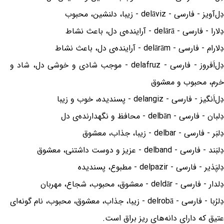
دِل‌آویز - فارسی - delāviz - زیبا، دلنشین، محبوب
دِلارا - فارسی - delārā - آراینده‌ی دل، باعث نشاط
دِلارام - فارسی - delārām - آراینده‌ی دل، باعث نشاط
دِل‌اَفروز - فارسی - delafruz - موجب شادی و خوشی دل، شاد و
خرم، محبوب و معشوق
دِل‌اَنگیز - فارسی - delangiz - پسندیده، خوب و زیبا
دِلبان - فارسی - delbān - محافظ و نگهدارنده‌ی دل
دِلبَر - فارسی - delbar - زیبا، جذاب، معشوق
دِلبَند - فارسی - delband - عزیز و دوست داشتنی، معشوق
دِلپَذیر - فارسی - delpazir - مطبوع، پسندیده
دِلدار - فارسی - deldār - معشوق، محبوب، شجاع، مهربان
دِلرُبا - فارسی - delrobā - زیبا، جذاب، معشوق، محبوب، نام گونه‌ای
عتیق که دارای دانه‌های ریز براق است.