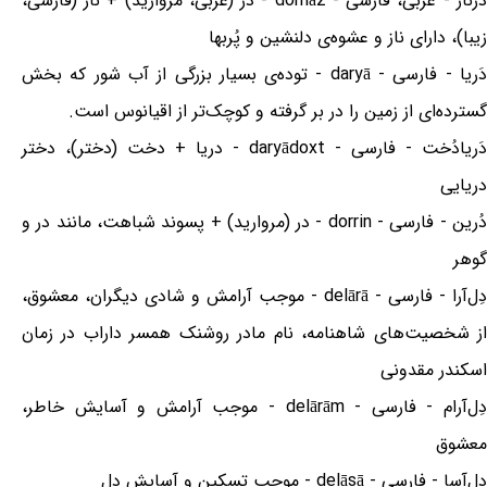
دُرناز - عربی، فارسی - dornāz - در (عربی، مروارید) + ناز (فارسی،
زیبا)، دارای ناز و عشوه‌ی دلنشین و پُربها
دَریا - فارسی - daryā - توده‌ی بسیار بزرگی از آب شور که بخش
گسترده‌ای از زمین را در بر گرفته و کوچک‌تر از اقیانوس است.
دَریادُخت - فارسی - daryādoxt - دریا + دخت (دختر)، دختر
دریایی
دُرین - فارسی - dorrin - در (مروارید) + پسوند شباهت، مانند در و
گوهر
دِل‌آرا - فارسی - delārā - موجب آرامش و شادی دیگران، معشوق،
از شخصیت‌های شاهنامه، نام مادر روشنک همسر داراب در زمان
اسکندر مقدونی
دِل‌آرام - فارسی - delārām - موجب آرامش و آسایش خاطر،
معشوق
دِل‌آسا - فارسی - delāsā - موجب تسکین و آسایش دل