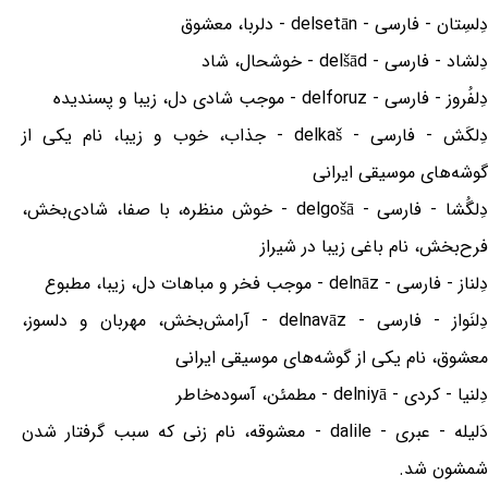
دِلسِتان - فارسی - delsetān - دلربا، معشوق
دِلشاد - فارسی - delšād - خوشحال، شاد
دِلفُروز - فارسی - delforuz - موجب شادی دل، زیبا و پسندیده
دِلکَش - فارسی - delkaš - جذاب، خوب و زیبا، نام یکی از
گوشه‌های موسیقی ایرانی
دِلگُشا - فارسی - delgošā - خوش منظره، با صفا، شادی‌بخش،
فرح‌بخش، نام باغی زیبا در شیراز
دِلناز - فارسی - delnāz - موجب فخر و مباهات دل، زیبا، مطبوع
دِلنَواز - فارسی - delnavāz - آرامش‌بخش، مهربان و دلسوز،
معشوق، نام یکی از گوشه‌های موسیقی ایرانی
دِلنیا - کردی - delniyā - مطمئن، آسوده‌خاطر
دَلیله - عبری - dalile - معشوقه، نام زنی که سبب گرفتار شدن
شمشون شد.