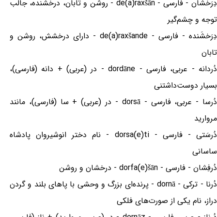
دِرَخشان - فارسی - de(a)raxšān - روشن و تابان، درخشنده، جالب
توجه و چشم‌گیر
دِرَخشَنده - فارسی - de(a)raxšande - دارای درخشش، روشن و
تابان
دُردانه - عربی، فارسی - dordāne - در (عربی) + دانه (فارسی)،
بسیار دوست‌داشتنی
دُرسا - عربی، فارسی - dorsā - در (عربی) + سا (فارسی)، مانند
مروارید
دُرسَتی - فارسی - dorsa(e)ti - نام دختر انوشیروان پادشاه
ساسانی
دُرفِشان - فارسی - dorfa(e)šān - درخشان و روشن
دُرنا - ترکی - dornā - پرنده‌ای بزرگ و وحشی با پاهای بلند و گردن
دراز، نام یکی از صورت‌های فلکی