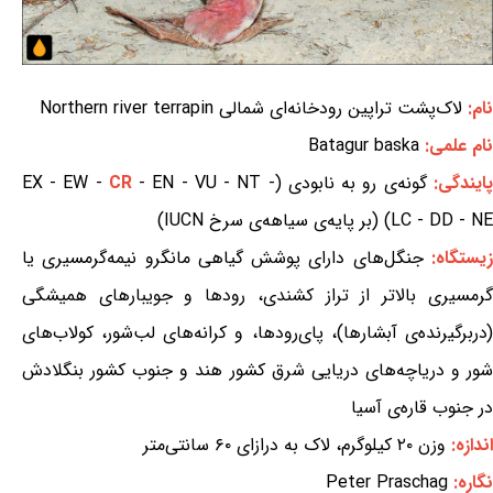
نام:
لاک‌پشت تراپین رودخانه‌ای شمالی Northern river terrapin
نام علمی:
Batagur baska
پایندگی:
گونه‌ی رو به نابودی (EX - EW -
- EN - VU - NT -
CR
LC - DD - NE) (بر پایه‌ی سیاهه‌ی سرخ IUCN)
یستگاه:
جنگل‌های دارای پوشش گیاهی مانگرو نیمه‌گرمسیری یا
گرمسیری بالاتر از تراز کشندی، رودها و جویبارهای همیشگی
(دربرگیرنده‌ی آبشارها)، پای‌رودها، و کرانه‌های لب‌شور، کولاب‌های
شور و دریاچه‌های دریایی شرق کشور هند و جنوب کشور بنگلادش
در جنوب قاره‌ی آسیا
اندازه:
وزن ۲۰ کیلوگرم، لاک به درازای ۶۰ سانتی‌متر
نگاره:
Peter Praschag