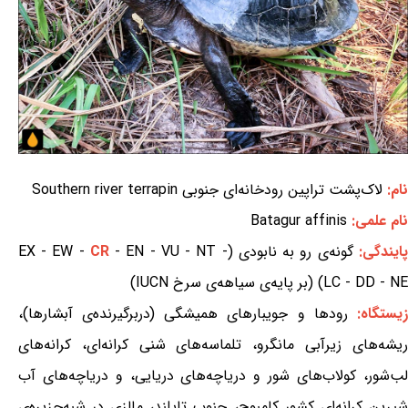
نام:
لاک‌پشت تراپین رودخانه‌ای جنوبی Southern river terrapin
نام علمی:
Batagur affinis
پایندگی:
گونه‌ی رو به نابودی (EX - EW -
- EN - VU - NT -
CR
LC - DD - NE) (بر پایه‌ی سیاهه‌ی سرخ IUCN)
یستگاه:
رودها و جویبارهای همیشگی (دربرگیرنده‌ی آبشارها)،
ریشه‌های زیرآبی مانگرو، تلماسه‌های شنی کرانه‌ای، کرانه‌های
لب‌شور، کولاب‌های شور و دریاچه‌های دریایی، و دریاچه‌های آب
شیرین کرانه‌ای کشور کامبوج، جنوب تایلند، مالزی در شبه‌جزیره‌ی