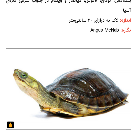
بنگلادش، بوتان، لائوس، میانمار و ویتنام در جنوب شرقی قاره‌ی
آسیا
اندازه:
لاک به درازای ۲۰ سانتی‌متر
نگاره:
Angus McNab