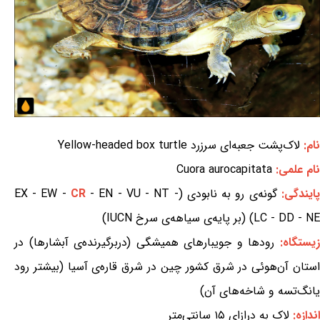
نام:
لاک‌پشت جعبه‌ای سرزرد Yellow-headed box turtle
نام علمی:
Cuora aurocapitata
پایندگی:
گونه‌ی رو به نابودی (EX - EW -
- EN - VU - NT -
CR
LC - DD - NE) (بر پایه‌ی سیاهه‌ی سرخ IUCN)
یستگاه:
رودها و جویبارهای همیشگی (دربرگیرنده‌ی آبشارها) در
استان آن‌هوئی در شرق کشور چین در شرق قاره‌ی آسیا (بیشتر رود
یانگ‌تسه و شاخه‌های آن)
اندازه:
لاک به درازای ۱۵ سانتی‌متر