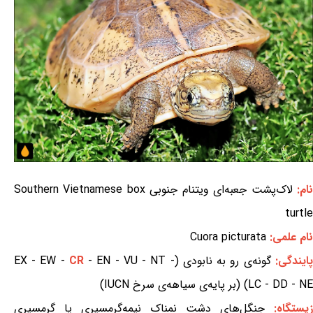
ام:
لاک‌پشت جعبه‌ای ویتنام جنوبی Southern Vietnamese box
turtle
نام علمی:
Cuora picturata
پایندگی:
گونه‌ی رو به نابودی (EX - EW -
- EN - VU - NT -
CR
LC - DD - NE) (بر پایه‌ی سیاهه‌ی سرخ IUCN)
زیستگاه:
جنگل‌های دشت نمناک نیمه‌گرمسیری یا گرمسیری