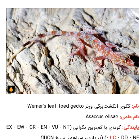
نام:
گکوی انگشت‌برگی ورنر Werner's leaf-toed gecko
نام علمی:
Asaccus elisae
ایندگی:
گونه‌ی با کم‌ترین نگرانی (EX - EW - CR - EN - VU - NT
- DD - NE) (بر پایه‌ی سیاهه‌ی سرخ IUCN)
LC
-