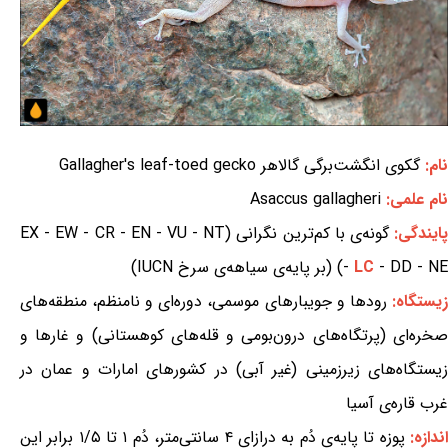
نام:
گکوی انگشت‌برگی گالاهر Gallagher's leaf-toed gecko
نام علمی:
Asaccus gallagheri
ایندگی:
گونه‌ی با کم‌ترین نگرانی (EX - EW - CR - EN - VU - NT
- DD - NE) (بر پایه‌ی سیاهه‌ی سرخ IUCN)
LC
-
زیستگاه:
رودها و جویبارهای موسمی، دوره‌ای و نامنظم، منطقه‌های
صخره‌ای (پرتگاه‌های درون‌بومی و قله‌های کوهستانی) و غارها و
زیستگاه‌های زیرزمینی (غیر آبی) در کشورهای امارات و عمان در
غرب قاره‌ی آسیا
ندازه:
پوزه تا پایه‌ی دُم به درازای ۴ سانتی‌متر، دُم ۱ تا ۱/۵ برابر این