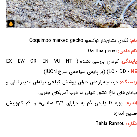
نام:
گکوی نشان‌دار کوکیمبو Coquimbo marked gecko
نام علمی:
Garthia penai
ایندگی:
گونه‌ی بررسی نشده (EX - EW - CR - EN - VU - NT -
NE
LC - DD -
) (بر پایه‌ی سیاهه‌ی سرخ IUCN)
یستگاه:
درختچه‌زارهای دارای پوشش گیاهی بوته‌ای مدیترانه‌ای و
بیابان‌های داغ کشور شیلی در غرب آمریکای جنوبی
ندازه:
پوزه تا پایه‌ی دُم به درازای ۳/۹ سانتی‌متر، دُم کم‌وبیش
همین اندازه
نگاره:
Tahia Rannou