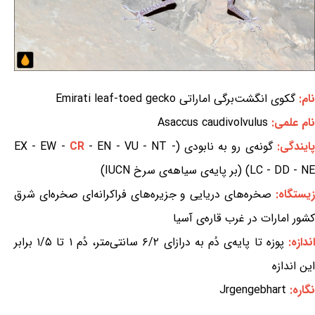
نام:
گکوی انگشت‌برگی اماراتی Emirati leaf-toed gecko
نام علمی:
Asaccus caudivolvulus
پایندگی:
گونه‌ی رو به نابودی (EX - EW -
- EN - VU - NT -
CR
LC - DD - NE) (بر پایه‌ی سیاهه‌ی سرخ IUCN)
یستگاه:
صخره‌های دریایی و جزیره‌های فراکرانه‌ای صخره‌ای شرق
کشور امارات در غرب قاره‌ی آسیا
ندازه:
پوزه تا پایه‌ی دُم به درازای ۶/۲ سانتی‌متر، دُم ۱ تا ۱/۵ برابر
این اندازه
نگاره:
Jrgengebhart