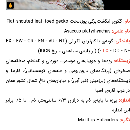
نام:
گکوی انگشت‌برگی پوزه‌تخت Flat-snouted leaf-toed gecko
نام علمی:
Asaccus platyrhynchus
ایندگی:
گونه‌ی با کم‌ترین نگرانی (EX - EW - CR - EN - VU - NT
- DD - NE) (بر پایه‌ی سیاهه‌ی سرخ IUCN)
LC
-
زیستگاه:
رودها و جویبارهای موسمی، دوره‌ای و نامنظم، منطقه‌های
صخره‌ای (پرتگاه‌های درون‌بومی و قله‌های کوهستانی)، غارها و
زیستگاه‌های زیرزمینی (غیر آبی) و بیابان‌های داغ شمال کشور عمان
در غرب قاره‌ی آسیا
ندازه:
پوزه تا پایه‌ی دُم به درازای ۶/۳ سانتی‌متر، دُم ۱ تا ۱/۵ برابر
این اندازه
نگاره:
Matthijs Hollanders