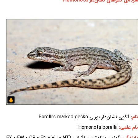
سرده‌ی گکوهای نشان‌دار Homonota
نام:
گکوی نشان‌دار بورلی Borelli's marked gecko
نام علمی:
Homonota borellii
ایندگی:
گونه‌ی با کم‌ترین نگرانی (EX - EW - CR - EN - VU - NT