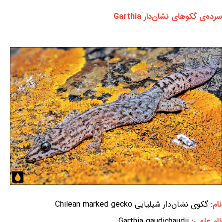
سرده‌ی گکوهای نشان‌دار Garthia
نام:
گکوی نشان‌دار شیلیایی Chilean marked gecko
نام علمی:
Garthia gaudichaudii