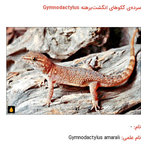
سرده‌ی گکوهای انگشت‌برهنه Gymnodactylus
نام:
-
نام علمی:
Gymnodactylus amarali