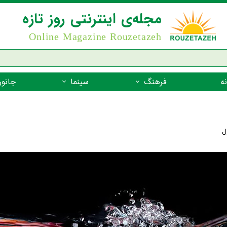
مجله‌ی اینترنتی روز تازه
Online Magazine Rouzetazeh
ه
فرهنگ
سینما
جانور
داستان
بازیگران فیلم
جانوران مهره
نام‌نامه
بهترین فیلم‌ها
جانوران مهر
ل
میراث جهانی یونسکو
جانوران مهر
ضرب المثل
جانوران مهر
شعر فارسی
جانوران مه
زندگینامه‌ی بزرگان
جانوران مهر
گفتاورد