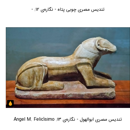
تندیس مصری چوبی پتاه - نگاره‌ی ۱۲: -
تندیس مصری ابوالهول - نگاره‌ی ۱۳: Ángel M. Felicísimo