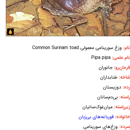
نام:
وزغ سورینامی معمولی Common Surinam toad
نام علمی:
Pipa pipa
فرمان‌رو:
جانوران
شاخه:
طنابداران
رده:
دوزیستان
راسته:
بی‌دم‌سانان
زیرراسته:
میان‌غوک‌سانیان
خانواده:
قورباغه‌های بی‌زبان
سرده:
وزغ‌های سورینامی