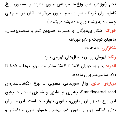
تخم (نوزادان این وزغ‌ها مرحله‌ی لاروی ندارند و همچون وزغ
کامل، ولی کوچک سر از تخم بیرون می‌آورند. آنان در تخم‌های
چسبیده به پشت وزغ ماده رشد می‌کنند.)
خوراک:
شکار بی‌مهرگان و حشرات همچون کرم و سخت‌پوستان،
ماهیان کوچک و لارو قورباغه
شکارگران:
ناشناخته
رنگ:
قهوه‌ای روشن با خال‌های قهوه‌ای تیره
ندازه:
بدن به درازای ۱۰/۶ تا ۱۵/۴ سانتی‌متر برای نرها و ۱۰/۵ تا
۱۷/۱ سانتی‌متر برای ماده‌ها
رباره‌ی جانور:
وزغ سورینامی معمولی یا وزغ انگشت‌ستاره‌ای
Star-fingered toad، جانوری نیمه‌آبزی و شب‌زی است. همچنین
این وزغ به‌جز زمان زادآوری، جانوری تنهازیست است. این جانوران
بدنی کوتاه، پهن و بدون دُم، پوستی هموار، سری سه‌گوش و