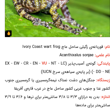
نام:
قورباغه‌ی زگیلی ساحل عاج Ivory Coast wart frog
نام علمی:
Acanthixalus sonjae
ایندگی:
گونه‌ی آسیب‌پذیر (EX - EW - CR - EN -
- NT - LC
VU
- DD - NE) (بر پایه‌ی سیاهه‌ی سرخ IUCN)
یستگاه:
جنگل‌های دشت نمناک نیمه‌گرمسیری یا گرمسیری جنوب
کشور غنا و جنوب غربی کشور ساحل عاج در غرب قاره‌ی آفریقا
ندازه:
بدن به درازای ۳/۳ تا ۳/۸ سانتی‌متر برای نرها و ۳/۶ تا ۳/۹
سانتی‌متر برای ماده‌ها