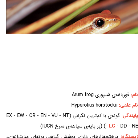
نام:
قورباغه‌ی شیپوری Arum frog
نام علمی:
Hyperolius horstockii
ایندگی:
گونه‌ی با کم‌ترین نگرانی (EX - EW - CR - EN - VU - NT
- DD - NE) (بر پایه‌ی سیاهه‌ی سرخ IUCN)
LC
-
یستگاه:
درختچه‌زارهای دارای پوشش گیاهی بوته‌ای مدیترانه‌ای،