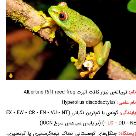
نام:
قورباغه‌ی نیزار کافت آلبرت Albertine Rift reed frog
نام علمی:
Hyperolius discodactylus
ایندگی:
گونه‌ی با کم‌ترین نگرانی (EX - EW - CR - EN - VU - NT
- DD - NE) (بر پایه‌ی سیاهه‌ی سرخ IUCN)
LC
-
یستگاه:
جنگل‌های کوهستانی نمناک نیمه‌گرمسیری یا گرمسیری،