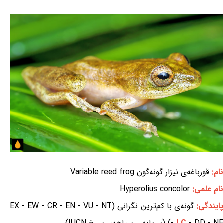
نام:
قورباغه‌ی نیزار گونه‌گون Variable reed frog
نام علمی:
Hyperolius concolor
ایندگی:
گونه‌ی با کم‌ترین نگرانی (EX - EW - CR - EN - VU - NT
- DD - NE) (بر پایه‌ی سیاهه‌ی سرخ IUCN)
LC
-