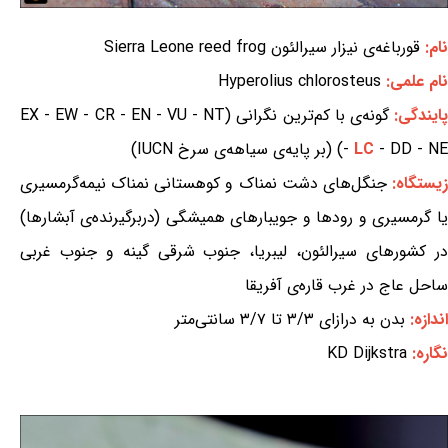
نام:
قورباغه‌ی نیزار سیرالئون Sierra Leone reed frog
نام علمی:
Hyperolius chlorosteus
ایندگی:
گونه‌ی با کم‌ترین نگرانی (EX - EW - CR - EN - VU - NT
- DD - NE) (بر پایه‌ی سیاهه‌ی سرخ IUCN)
LC
-
یستگاه:
جنگل‌های دشت نمناک و کوهستانی نمناک نیمه‌گرمسیری
یا گرمسیری و رودها و جویبارهای همیشگی (دربرگیرنده‌ی آبشارها)
در کشورهای سیرالئون، لیبریا، جنوب شرقی گینه و جنوب غربی
ساحل عاج در غرب قاره‌ی آفریقا
اندازه:
بدن به درازای ۳/۳ تا ۳/۷ سانتی‌متر
نگاره:
KD Dijkstra