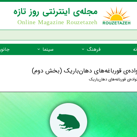
مجله‌ی اینترنتی روز تازه
Online Magazine Rouzetazeh
ه
فرهنگ
سینما
جانور
داستان
بازیگران فیلم
جانوران مهره
نواده‌ی قورباغه‌های دهان‌باریک (بخش دوم)
نام‌نامه
بهترین فیلم‌ها
جانوران مهر
واده‌ی قورباغه‌های دهان‌باریک
میراث جهانی یونسکو
جانوران مهر
ضرب المثل
جانوران مهر
شعر فارسی
جانوران مه
زندگینامه‌ی بزرگان
جانوران مهر
گفتاورد