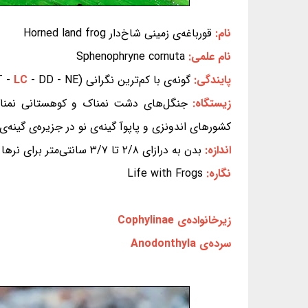
نام:
قورباغه‌ی زمینی شاخ‌دار Horned land frog
نام علمی:
Sphenophryne cornuta
پایندگی:
گونه‌ی با کم‌ترین نگرانی (EX - EW - CR - EN - VU - NT -
- DD - NE) (بر پایه‌ی سیاهه‌ی سرخ IUCN)
LC
زیستگاه:
جنگل‌های دشت نمناک و کوهستانی نمناک 
کشورهای اندونزی و پاپوآ گینه‌ی نو در جزیره‌ی گینه‌ی ن
اندازه:
بدن به درازای ۲/۸ تا ۳/۷ سانتی‌متر برای نرها و ۲/۹ تا ۴/۲ سانتی‌متر برای ماده‌ها
نگاره:
Life with Frogs
زیرخانواده‌ی Cophylinae
سرده‌ی Anodonthyla