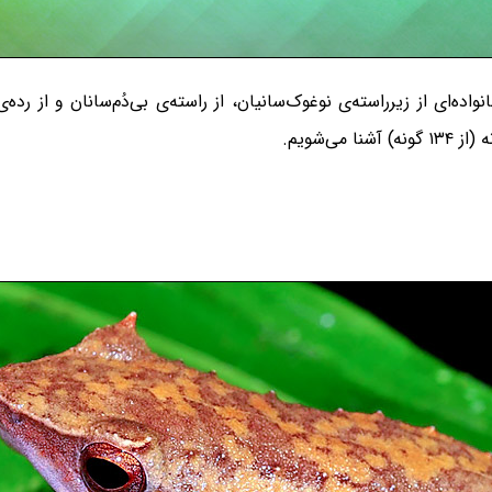
ده‌ی قورباغه‌های دهان‌باریک Microhylidae، خانواده‌ای از زیرراسته‌ی نوغوک‌سانیان، از راسته‌ی