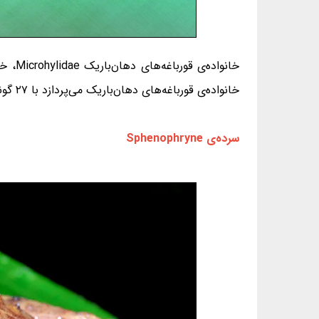
خانوا
خانواده‌ی قورباغه‌های دهان‌باریک می‌پردازد با ۲۷ گونه (از ۱۳۴ گونه) آشنا می‌شویم.
سرده‌ی Sphenophryne