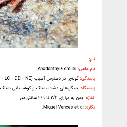
نام:
-
نام علمی:
Anodonthyla emilei
پایندگی:
گونه‌ی در دسترس آسیب (EX - EW - CR -
- VU - NT - LC - DD - NE) (بر پایه
زیستگاه:
جنگل‌های دشت نمناک و کوهستانی نمناک نیم
اندازه:
بدن به درازای ۲/۲ تا ۲/۹ سانتی‌متر
نگاره:
Miguel Vences et al.