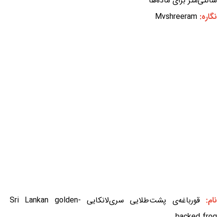
سانتی‌متر برای ماده‌ها
نگاره:
Mvshreeram
ام:
قورباغه‌ی پشت‌طلایی سری‌لانکایی Sri Lankan golden-
backed frog