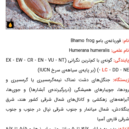
نام:
قورباغه‌ی بامو Bhamo frog
نام علمی:
Humerana humeralis
ایندگی:
گونه‌ی با کم‌ترین نگرانی (EX - EW - CR - EN - VU - NT
- DD - NE) (بر پایه‌ی سیاهه‌ی سرخ IUCN)
LC
-
زیستگاه:
جنگل‌های دشت نمناک نیمه‌گرمسیری یا گرمسیری و
رودها، جویبارهای همیشگی (دربرگیرنده‌ی آبشارها) و جوی‌ها،
آبراهه‌های زهکشی و کانال‌های شمال شرقی کشور هند، شرق
بنگلادش، شمال میانمار و جنوب شرقی نپال در جنوب و جنوب
شرقی قاره‌ی آسیا
ندازه:
بدن به درازای ۳/۲ تا ۵ سانتی‌متر برای نرها و ۵/۵ تا ۶/۲