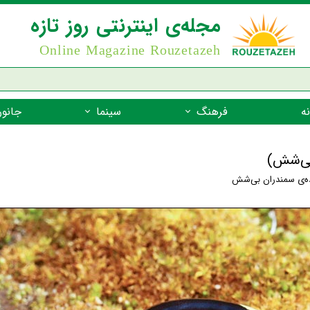
مجله‌ی اینترنتی روز تازه
Online Magazine Rouzetazeh
ه
فرهنگ
سینما
جانور
داستان
بازیگران فیلم
جانوران مهره
 بی‌شش)
نام‌نامه
بهترین فیلم‌ها
جانوران مهر
ده‌ی سمندران بی‌شش
میراث جهانی یونسکو
جانوران مهر
ضرب المثل
جانوران مهر
شعر فارسی
جانوران مه
زندگینامه‌ی بزرگان
جانوران مهر
گفتاورد