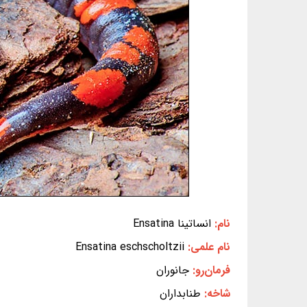
نام:
انساتینا Ensatina
نام علمی:
Ensatina eschscholtzii
فرمان‌رو:
جانوران
شاخه:
طنابداران