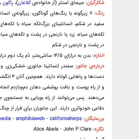
شکارگران:
جیجاق استلر (از خانواده‌ی
کلاغان
)،
راکون
و 
رنگ:
۷ زیرگونه با رنگ‌های گوناگون، زیرگونه‌ی انس
سفید در شکم، انسانتینای بزرگ‌لکه: سیاه با لکه‌های
لکه‌های سیاه، زرد یا نارنجی در پشت و لکه‌های سیاه و
در پشت و نارنجی در شکم
اندازه:
بدن به درازای ۱۴/۵ سانتی‌متر، دُم یک دوم درازای بدن
درباره‌ی جانور:
سمندر اِنساتینا جانوری خشکی‌زی و
می‌دهند. پس می‌توانند از راه بویایی به جستجوی جف
دفاعی خودوابُری دارند. این جانوران برای فرار از چنگ 
بن‌مایگان:
californiaherps
-
amphibiaweb
-
pedia
نگاره:
Alice Abela - John P.Clare