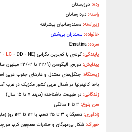
رده:
دوزیستان
راسته:
دم‌دارسانان
زیرراسته:
سمندرسانیان پیشرفته
خانواده:
سمندران بی‌شش
سرده:
Ensatina
پایندگی:
گونه‌ی با کم‌ترین نگرانی (EX - EW - CR - EN - VU - NT -
- DD - NE) (بر پایه‌ی سیاهه‌ی سرخ IUCN)
LC
پیدایش:
دوره‌ی الیگوسن (۳۳/۹ تا ۲۳/۰۳ میلیون سال پیش)
زیستگاه:
جنگل‌های معتدل و غارهای جنوب غربی استان
باخا کالیفرنیا در شمال غربی کشور مکزیک در غرب آم
زندگانی:
در طبیعت ناشناخته (دربند ۷ تا ۱۵ سال)
سن بلوغ:
۳ تا ۴ سالگی
زادآوری:
تخم‌گذار، ۳ تا ۲۵ تخم، با ۱۱۴ تا ۱۴۳ روز زمان ماندن در تخم (نوزادان این سمندر مرحله‌ی لاروی ندارند و همانند سمندری کامل، ولی کوچک سر از تخم بیرون می‌آورند.)
خوراک:
شکار بی‌مهرگان و حشرات همچون کرم، مورچه