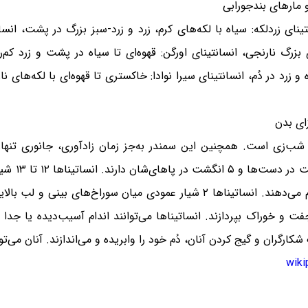
مارهای بندجورابی
انتینای زردلکه: سیاه با لکه‌های کرم، زرد و زرد-سبز بزرگ در پشت، انس
 بزرگ نارنجی، انسانتینای اورگن: قهوه‌ای تا سیاه در پشت و زرد کم‌ر
 زرد در دُم، انسانتینای سیرا نوادا: خاکستری تا قهوه‌ای با لکه‌های 
 شب‌زی است. همچنین این سمندر به‌جز زمان زادآوری، جانوری تنها
دست‌ها و پا
و از راه پوست و بافت پوششی دهان دم‌وبازدم انجام می‌دهند. انساتیناها ۲ شیار ع
ت و خوراک بپردازند. انساتیناها می‌توانند اندام آسیب‌دیده یا جدا 
شکارگران و گیج کردن آنان، دُم خود را وابریده و می‌اندازند. آنان می‌تو
wiki