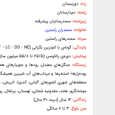
رده:
دوزیستان
راسته:
دم‌دارسانان
زیرراسته:
سمندرسانیان پیشرفته
خانواده:
سمندران راستین
سرده:
سمندرهای راستین
پایندگی:
گونه‌ی با کم‌ترین نگرانی (EX - EW - CR - EN - VU - NT - LC - DD - NE) (بر پایه‌ی سیاهه‌ی سرخ IUCN)
پیدایش:
دوره‌ی پالئوسن (۶۵/۵ تا ۵۵/۸ میلیون سال پیش)
زیستگاه:
جنگل‌های معتدل، رودها و جویبارهای همیشگ
پوده‌زارها؛ استخرها و مرداب‌های آب شیرین همیشگی،
منطقه‌های شهری کشورهای آلبانی، آندورا، اتریش، بل
مونته‌نگرو، هلند، مقدونیه شمالی، لهستان، پرتغال، ر
زندگانی:
۱۴ سال (دربند ۳۰ سال)
سن بلوغ:
۳ تا ۶ سالگی