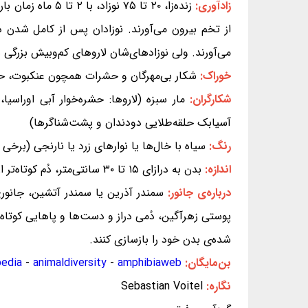
زادآوری:
از تخم بيرون مى‌آورند. نوزادان پس از کامل شدن در
مى‌آورند. ولی نوزادهای‌شان لاروهای کم‌وبیش بزرگی
خوراک:
شکار بی‌مهرگان و حشرات همچون عنکبوت، حل
شکارگران:
مار سبزه (لاروها: حشره‌خوار آبی اوراسی
آسیابک حلقه‌طلایی دودندان و پشت‌شناگرها)
رنگ:
سیاه با خال‌ها یا نوارهای زرد یا نارنجی (برخ
اندازه:
بدن به درازای ۱۵ تا ۳۰ سانتی‌متر، دُم کوتاه‌تر از یک دوم درازای بدن
درباره‌ی جانور:
سمندر آذرین یا سمندر آتشین، جانو
شده‌ی بدن خود را بازسازی کنند.
بن‌مایگان:
amphibiaweb
-
animaldiversity
-
pedia
نگاره:
Sebastian Voitel