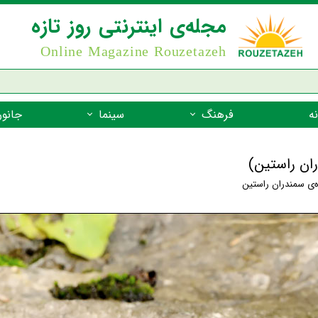
مجله‌ی اینترنتی روز تازه
Online Magazine Rouzetazeh
ه
فرهنگ
سینما
جانور
داستان
بازیگران فیلم
جانوران مهره
ران راستین)
نام‌نامه
بهترین فیلم‌ها
جانوران مهر
ه‌ی سمندران راستین
میراث جهانی یونسکو
جانوران مهر
ضرب المثل
جانوران مهر
شعر فارسی
جانوران مه
زندگینامه‌ی بزرگان
جانوران مهر
گفتاورد