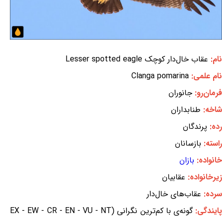
نام:
عقاب خال‌دار کوچک Lesser spotted eagle
نام علمی:
Clanga pomarina
فرمان‌رو:
جانوران
شاخه:
طنابداران
رده:
پرندگان
راسته:
بازسانان
خانواده:
بازان
زیرخانواده:
عقابیان
سرده:
عقاب‌های خال‌دار
ایندگی:
گونه‌ی با کم‌ترین نگرانی (EX - EW - CR - EN - VU - NT