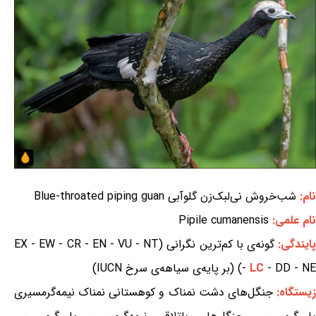
نام:
شب‌خروش نی‌لبک‌زن گلوآبی Blue-throated piping guan
نام علمی:
Pipile cumanensis
ایندگی:
گونه‌ی با کم‌ترین نگرانی (EX - EW - CR - EN - VU - NT
- DD - NE) (بر پایه‌ی سیاهه‌ی سرخ IUCN)
LC
-
یستگاه:
جنگل‌های دشت نمناک و کوهستانی نمناک نیمه‌گرمسیری