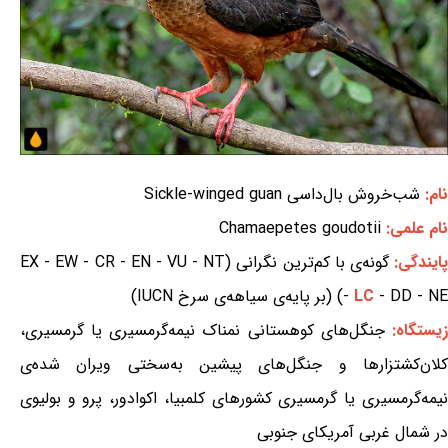
نام:
شب‌خروش بال‌داسی Sickle-winged guan
نام علمی:
Chamaepetes goudotii
ایندگی:
گونه‌ی با کم‌ترین نگرانی (EX - EW - CR - EN - VU - NT
- DD - NE) (بر پایه‌ی سیاهه‌ی سرخ IUCN)
LC
-
یستگاه:
جنگل‌های کوهستانی نمناک نیمه‌گرمسیری یا گرمسیری،
کلان‌کشتزارها و جنگل‌های پیشین به‌سختی ویران شده‌ی
نیمه‌گرمسیری یا گرمسیری کشورهای کلمبیا، اکوادور، پرو و بولیوی
در شمال غربی آمریکای جنوبی