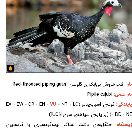
نام:
شب‌خروش نی‌لبک‌زن گلوسرخ Red-throated piping guan
نام علمی:
Pipile cujubi
ایندگی:
گونه‌ی آسیب‌پذیر (EX - EW - CR - EN -
- NT - LC
VU
- DD - NE) (بر پایه‌ی سیاهه‌ی سرخ IUCN)
زیستگاه:
جنگل‌های دشت نمناک نیمه‌گرمسیری یا گرمسیری