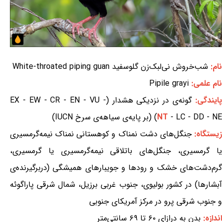
نام:
شب‌خروش نی‌لبک‌زن گلوسفید White-throated piping guan
نام علمی:
Pipile grayi
ایندگی:
گونه‌ی در نزدیکی هشدار (EX - EW - CR - EN - VU -
- LC - DD - NE) (بر پایه‌ی سیاهه‌ی سرخ IUCN)
NT
یستگاه:
جنگل‌های دشت نمناک و کوهستانی نمناک نیمه‌گرمسیری
یا گرمسیری، جنگل‌های باتلاقی نیمه‌گرمسیری یا گرمسیری،
گرم‌دشت‌های خشک و رودها و جویبارهای همیشگی (دربرگیرنده‌ی
آبشارها) در کشور بولیوی، جنوب غربی برزیل، شمال شرقی پاراگوئه
و جنوب شرقی پرو در مرکز آمریکای جنوبی
اندازه:
بدن به درازای ۶۰ تا ۶۹ سانتی‌متر