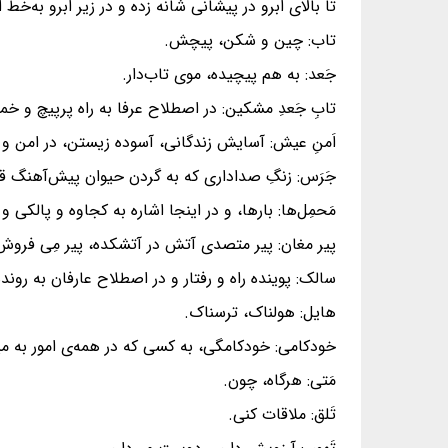
تا بالای ابرو در پیشانی شانه زده و در زیر ابرو به‌خ
تاب: چین و شکن، پیچش.
جَعد: به هم پیچیده، موی تاب‌دار.
تابِ جَعدِ مشکین: در اصطلاح عرفا به راه پرپیچ و خ
اَمنِ عیش: آسایش زندگانی، آسوده زیستن، در امن و 
جَرَس: زنگِ صداداری که به گردن حیوان پیش‌آهنگ قاف
مَحمِل‌ها: بارها، و در اینجا اشاره به کجاوه و پا
پیر مغان: پیر متصدی آتش در آتشکده، پیر مِی فروش 
سالک: پوینده راه و رفتار و در اصطلاح عارفان به رو
هایل: هولناک، ترسناک.
خودکامی: خودکامگی، به کسی که در همه‌ی امور به می
مَتی: هرگاه، چون.
تَلق: ملاقات کنی.