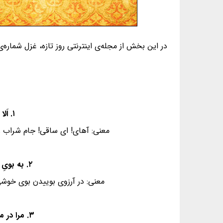
در این بخش از مجله‌ی اینترنتی روز تازه، غزل شماره‌ی ۱ از غزلیات دیوان حافظ، به همراه معنی و فال گردآوری شده ا
۱. اَلا یا اَیُّهَا السّاقی اَدِرْ کَأسَاً و ناوِلْها - که عشق آسان نمود اوّل ولی افتاد مشکل‌ها
معنی: آهای! ای ساقی! جام شراب را
۲. به بویِ نافه‌ای کآخِر صبا زان طُرّه بُگشاید - ز تابِ جَعدِ مشکینش چه خون افتاد در دل‌ها
معنی: در آرزوی بوییدن بوی خوش
۳. مرا در منزلِ جانان چه امنِ عیش، چون هر دَم - جَرَس فریاد می‌دارد که بَربندید مَحمِل‌ها