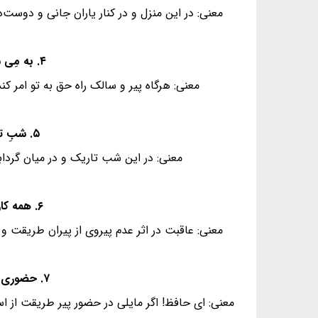
معنی: در این منزل و در کنار یاران جانی و دوست‌
۴. به مِی سجّاده رنگین کُن گَرَت پیرِ مُغان گوید - که سالِک بی‌خبر نَبْوَد ز راه و رسمِ منزل‌ها
معنی: هرگاه پیر و سالک راه حق به تو امر کن
۵. شبِ تاریک و بیمِ موج و گِردابی چنین هایل - کجا دانند حالِ ما سبک‌بارانِ ساحل‌ها؟
معنی: در این شب تاریک و در میان گردابی
۶. همه کارم ز خودکامی به بدنامی کشید آخر - نهان کی ماند آن رازی کزو سازند محفل‌ها
معنی: عاقبت در اثر عدم پیروی از پیران طریقت و 
۷. حضوری گر همی خواهی از او غایب مشو حافظ - مَتیٰ ما تَلْقَ مَنْ تَهْویٰ دَعِ الدُّنْیا وَ اَهْمِلْها
معنی: ای حافظ! اگر مایلی در حضور پیر طریقت از اس