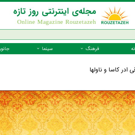
مجله‌ی اینترنتی روز تازه
Online Magazine Rouzetazeh
ه
فرهنگ
سینما
جانور
داستان
بازیگران فیلم
جانوران مهره
نام‌نامه
بهترین فیلم‌ها
جانوران مهر
میراث جهانی یونسکو
جانوران مهر
ضرب المثل
جانوران مهر
شعر فارسی
جانوران مه
زندگینامه‌ی بزرگان
جانوران مهر
گفتاورد