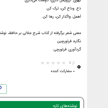
تَهوی: آرزویش داری، دوست می‌داری.
دَع: وداع کن، ترک کن.
اَهمِل: واگذار کن، رها کن.
معنی شعر برگرفته از کتاب شرح جلالی بر حافظ، نوشت
نگاره: فرتورچین
گردآوری: فرتورچی
۰
از ۵
۰ مشارکت کننده
نوشته‌های تازه