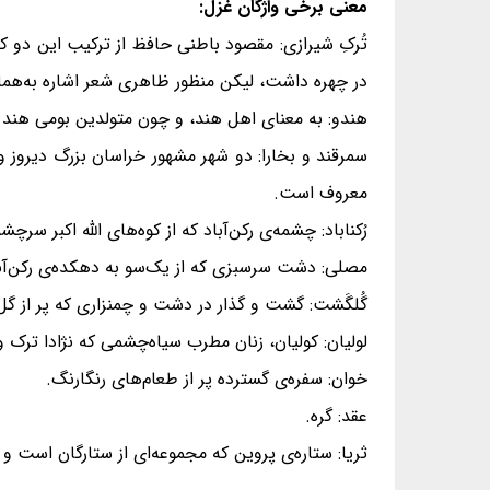
معنی برخی واژگان غزل:
تُرکِ شیرازی: مقصود باطنی حافظ از ترکیب این دو ک
در چهره داشت، لیکن منظور ظاهری شعر اشاره به‌همان 
هندو: به معنای اهل هند، و چون متولدین بومی هند ر
سمرقند و بخارا: دو شهر مشهور خراسان بزرگ دیروز و
معروف است.
رُکناباد: چشمه‌ی رکن‌آباد که از کوه‌های الله اکبر سر
مصلی: دشت سرسبزی که از یک‌سو به دهکده‌ی رکن‌آب
گُلگَشت: گشت و گذار در دشت و چمنزاری که پر از گل
لولیان: کولیان، زنان مطرب سیاه‌چشمی که نژادا ترک و 
خوان: سفره‌ی گسترده پر از طعام‌های رنگارنگ.
عقد: گره.
ثریا: ستاره‌ی پروین که مجموعه‌ای از ستارگان است و 