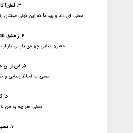
۳. فَغان! کاین لولیانِ شوخِ شیرین‌کارِ شهرآشوب - چُنان بُردند صبر از دل که تُرکان خوانِ یَغما را
معنی: ای داد و بیداد! که این کولی صفتانِ زن
۴. ز عشقِ ناتمامِ ما جمالِ یار مُستَغنی‌ است - به آب و رنگ و خال و خط چه حاجت رویِ زیبا را؟
معنی: زیبایی چهره‌ی یار بی‌نیاز 
۵. مَن از آن حُسنِ روزاَفزون که یوسُف داشت دانستم - که عشق از پرده‌ی عِصمت بُرون آرَد زُلِیخا را
معنی: به لحاظ زیبایی و حُ
۶. اگر دشنام فرمایی و گَر نفرین دعا گویم - جوابِ تلخ می‌زیبَد لبِ لَعلِ شِکرخا را
معنی: هر چه به من ناس
۷. نصیحت گوش کن جانا که از جان دوست‌تر دارند - جوانانِ سعادتمند پندِ پیرِ دانا را