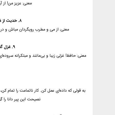
معنی: عزیز من! از آ
۸. حَدیث از مُطرب و مِی گو و رازِ دَهر کمتر جو - که کس نَگشود و نَگشاید به حکمت این مُعمّا را
معنی: از می و مطرب رویگردان مباش و در راه
۹. غزل گفتی و دُر سُفتی بیا و خوش بخوان حافظ - که بر نظمِ تو اَفشانَد فَلَک عِقد ثُریّا را
معنی: حافظ! غزلی زیبا و بی‌مانند و مبتکرانه سروده‌ای
به قولی که داده‌ای عمل کن. کار ناتمامت را تمام ک
نصیحت این پیر دانا را گ