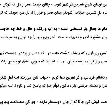
ده دلِ شیرین حرکاتِ آشوبگر چنان صبر و قرار را از دل من ربودند که تر
از بیان عشقِ ناقص و تعریف ماست. آخر روی زیبا را چه نیازی به سرخ
سنِ روزافزون یوسف، برای من مسلم بود که نیروی عشق او پرده‌ی پاکدا
زا و دشنام فرستی باز دعاگوی تواَم چرا که پاسخ تند و تلخ از لب می