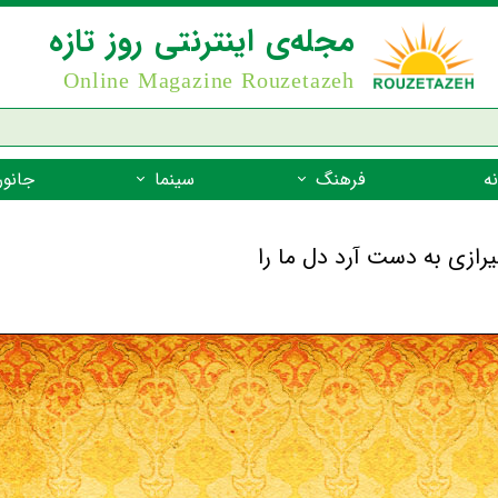
مجله‌ی اینترنتی روز تازه
Online Magazine Rouzetazeh
ه
فرهنگ
سینما
جانور
داستان
بازیگران فیلم
جانوران مهره
نام‌نامه
بهترین فیلم‌ها
جانوران مهر
میراث جهانی یونسکو
جانوران مهر
ضرب المثل
جانوران مهر
شعر فارسی
جانوران مه
زندگینامه‌ی بزرگان
جانوران مهر
گفتاورد