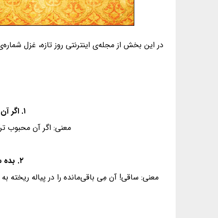
در این بخش از مجله‌ی اینترنتی روز تازه، غزل شماره‌ی ۳ از غزلیات دیوان حافظ، به همراه معنی و فال گردآوری شده ا
۱. اگر آن تُرکِ شیرازی به‌‌ دست‌ آرَد دلِ ما را - به خال هِندویَش بَخشَم سَمَرقند و بُخارا را
معنی: اگر آن محبوب تر
۲. بده ساقی مِیِ باقی که در جَنَّت نخواهی یافت - کنارِ آبِ رُکناباد و گُل‌گَشتِ مُصَلّا را
معنی: ساقی! آن مِی باقی‌مانده را در پیاله ریخته 